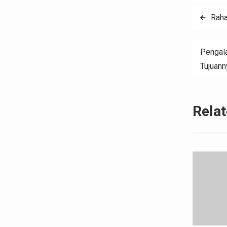
Post
Raha
navig
Pengala
Tujuann
Relat