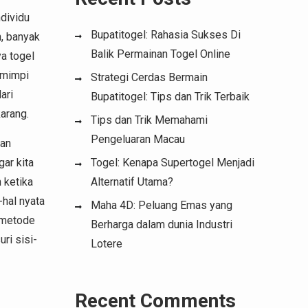
ndividu
Bupatitogel: Rahasia Sukses Di
n, banyak
Balik Permainan Togel Online
a togel
 mimpi
Strategi Cerdas Bermain
ari
Bupatitogel: Tips dan Trik Terbaik
arang.
Tips dan Trik Memahami
Pengeluaran Macau
kan
ar kita
Togel: Kenapa Supertogel Menjadi
 ketika
Alternatif Utama?
-hal nyata
Maha 4D: Peluang Emas yang
 metode
Berharga dalam dunia Industri
ri sisi-
Lotere
Recent Comments