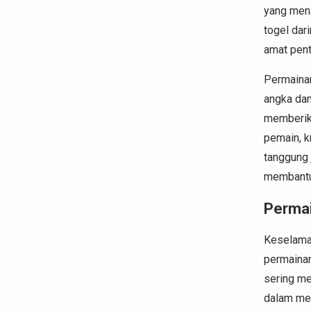
yang mena
togel dar
amat pent
Permainan
angka dan
memberika
pemain, k
tanggung 
membantu 
Permai
Keselamat
permainan
sering me
dalam mem