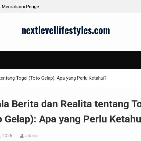
n Macau
Togel: Kenapa Supertogel Menjadi Alternatif Ut
nextlevellifestyles.com
 tentang Togel (Toto Gelap): Apa yang Perlu Ketahui?
la Berita dan Realita tentang T
o Gelap): Apa yang Perlu Ketahu
, 2026
admin