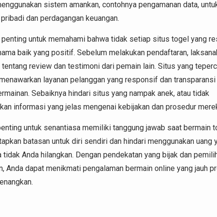
menggunakan sistem amankan, contohnya pengamanan data, untu
 pribadi dan perdagangan keuangan.
u, penting untuk memahami bahwa tidak setiap situs togel yang r
nama baik yang positif. Sebelum melakukan pendaftaran, laksana
n tentang review dan testimoni dari pemain lain. Situs yang teper
menawarkan layanan pelanggan yang responsif dan transparansi
rmainan. Sebaiknya hindari situs yang nampak anek, atau tidak
an informasi yang jelas mengenai kebijakan dan prosedur mere
 penting untuk senantiasa memiliki tanggung jawab saat bermain t
etapkan batasan untuk diri sendiri dan hindari menggunakan uang 
 tidak Anda hilangkan. Dengan pendekatan yang bijak dan pemili
, Anda dapat menikmati pengalaman bermain online yang jauh pr
enangkan.