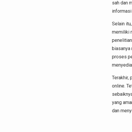
sah dan 
informasi
Selain it
memiliki 
penelitia
biasanya 
proses pe
menyediak
Terakhir,
online. T
sebaiknya
yang aman
dan meny