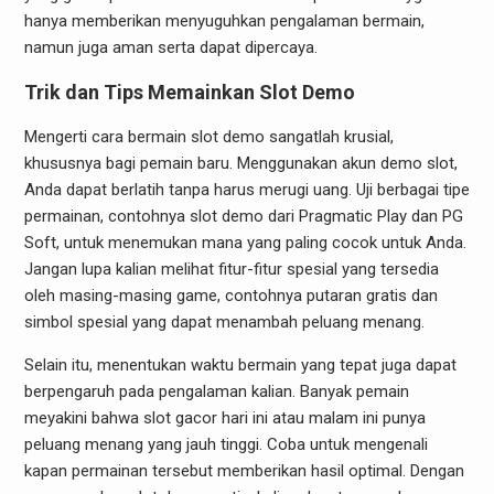
hanya memberikan menyuguhkan pengalaman bermain,
namun juga aman serta dapat dipercaya.
Trik dan Tips Memainkan Slot Demo
Mengerti cara bermain slot demo sangatlah krusial,
khususnya bagi pemain baru. Menggunakan akun demo slot,
Anda dapat berlatih tanpa harus merugi uang. Uji berbagai tipe
permainan, contohnya slot demo dari Pragmatic Play dan PG
Soft, untuk menemukan mana yang paling cocok untuk Anda.
Jangan lupa kalian melihat fitur-fitur spesial yang tersedia
oleh masing-masing game, contohnya putaran gratis dan
simbol spesial yang dapat menambah peluang menang.
Selain itu, menentukan waktu bermain yang tepat juga dapat
berpengaruh pada pengalaman kalian. Banyak pemain
meyakini bahwa slot gacor hari ini atau malam ini punya
peluang menang yang jauh tinggi. Coba untuk mengenali
kapan permainan tersebut memberikan hasil optimal. Dengan