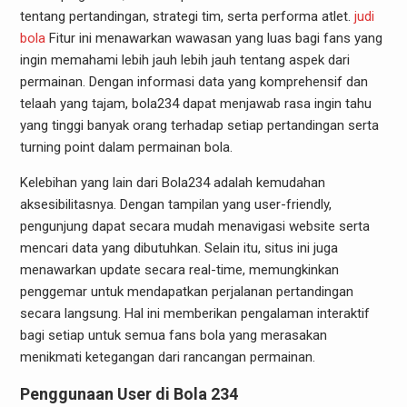
tentang pertandingan, strategi tim, serta performa atlet.
judi
bola
Fitur ini menawarkan wawasan yang luas bagi fans yang
ingin memahami lebih jauh lebih jauh tentang aspek dari
permainan. Dengan informasi data yang komprehensif dan
telaah yang tajam, bola234 dapat menjawab rasa ingin tahu
yang tinggi banyak orang terhadap setiap pertandingan serta
turning point dalam permainan bola.
Kelebihan yang lain dari Bola234 adalah kemudahan
aksesibilitasnya. Dengan tampilan yang user-friendly,
pengunjung dapat secara mudah menavigasi website serta
mencari data yang dibutuhkan. Selain itu, situs ini juga
menawarkan update secara real-time, memungkinkan
penggemar untuk mendapatkan perjalanan pertandingan
secara langsung. Hal ini memberikan pengalaman interaktif
bagi setiap untuk semua fans bola yang merasakan
menikmati ketegangan dari rancangan permainan.
Penggunaan User di Bola 234