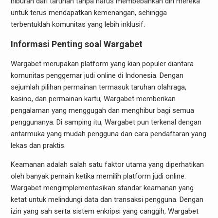
hiburan dari taruhan tanpa harus membebankan diri mereka
untuk terus mendapatkan kemenangan, sehingga
terbentuklah komunitas yang lebih inklusif.
Informasi Penting soal Wargabet
Wargabet merupakan platform yang kian populer diantara
komunitas penggemar judi online di Indonesia. Dengan
sejumlah pilihan permainan termasuk taruhan olahraga,
kasino, dan permainan kartu, Wargabet memberikan
pengalaman yang menggugah dan menghibur bagi semua
penggunanya. Di samping itu, Wargabet pun terkenal dengan
antarmuka yang mudah pengguna dan cara pendaftaran yang
lekas dan praktis.
Keamanan adalah salah satu faktor utama yang diperhatikan
oleh banyak pemain ketika memilih platform judi online.
Wargabet mengimplementasikan standar keamanan yang
ketat untuk melindungi data dan transaksi pengguna. Dengan
izin yang sah serta sistem enkripsi yang canggih, Wargabet