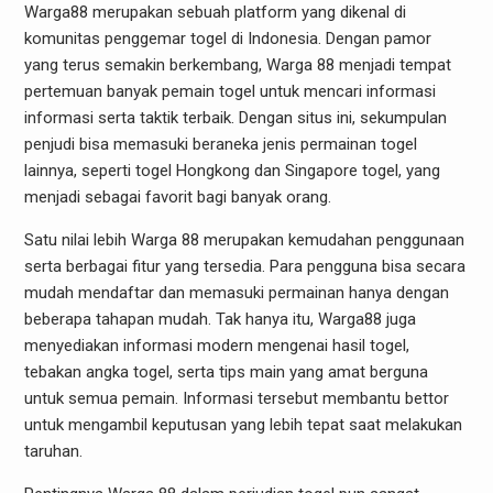
Warga88 merupakan sebuah platform yang dikenal di
komunitas penggemar togel di Indonesia. Dengan pamor
yang terus semakin berkembang, Warga 88 menjadi tempat
pertemuan banyak pemain togel untuk mencari informasi
informasi serta taktik terbaik. Dengan situs ini, sekumpulan
penjudi bisa memasuki beraneka jenis permainan togel
lainnya, seperti togel Hongkong dan Singapore togel, yang
menjadi sebagai favorit bagi banyak orang.
Satu nilai lebih Warga 88 merupakan kemudahan penggunaan
serta berbagai fitur yang tersedia. Para pengguna bisa secara
mudah mendaftar dan memasuki permainan hanya dengan
beberapa tahapan mudah. Tak hanya itu, Warga88 juga
menyediakan informasi modern mengenai hasil togel,
tebakan angka togel, serta tips main yang amat berguna
untuk semua pemain. Informasi tersebut membantu bettor
untuk mengambil keputusan yang lebih tepat saat melakukan
taruhan.