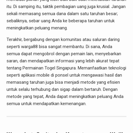
itu. Di samping itu, taktik pembagian uang juga krusial. Jangan
sekali memasang semua dana dalam satu taruhan besar;
sebaliknya, sebar uang Anda ke beberapa taruhan untuk
meningkatkan peluang menang.
Terakhir, bergabung dengan komunitas atau saluran daring
seperti warga88 bisa sangat membantu. Di sana, Anda
semua dapat mengobrol dengan pemain lain, menyebarkan
saran, dan mendapatkan informasi yang lebih akurat tepat
tentang Permainan Togel Singapura. Memanfaatkan teknologi
seperti aplikasi mobile di ponsel untuk mengawasi hasil dan
memasang taruhan juga bisa menjadi metode yang efisien
untuk selalu terhubung dan sigap dalam bertaruh. Dengan
metode yang tepat, Anda dapat meningkatkan peluang Anda
semua untuk mendapatkan kemenangan.