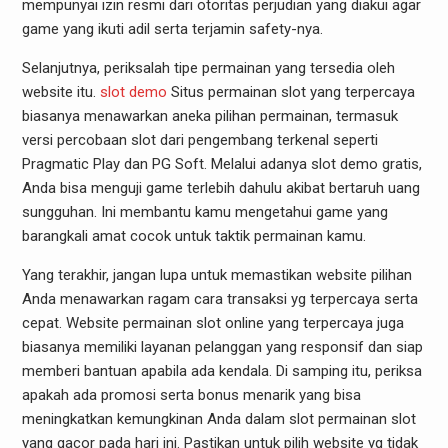
mempunyai izin resmi dari otoritas perjudian yang diakui agar
game yang ikuti adil serta terjamin safety-nya.
Selanjutnya, periksalah tipe permainan yang tersedia oleh
website itu.
slot demo
Situs permainan slot yang terpercaya
biasanya menawarkan aneka pilihan permainan, termasuk
versi percobaan slot dari pengembang terkenal seperti
Pragmatic Play dan PG Soft. Melalui adanya slot demo gratis,
Anda bisa menguji game terlebih dahulu akibat bertaruh uang
sungguhan. Ini membantu kamu mengetahui game yang
barangkali amat cocok untuk taktik permainan kamu.
Yang terakhir, jangan lupa untuk memastikan website pilihan
Anda menawarkan ragam cara transaksi yg terpercaya serta
cepat. Website permainan slot online yang terpercaya juga
biasanya memiliki layanan pelanggan yang responsif dan siap
memberi bantuan apabila ada kendala. Di samping itu, periksa
apakah ada promosi serta bonus menarik yang bisa
meningkatkan kemungkinan Anda dalam slot permainan slot
yang gacor pada hari ini. Pastikan untuk pilih website yg tidak