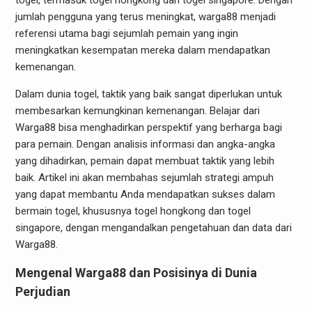
togel, termasuk togel hongkong dan togel singapore. Dengan
jumlah pengguna yang terus meningkat, warga88 menjadi
referensi utama bagi sejumlah pemain yang ingin
meningkatkan kesempatan mereka dalam mendapatkan
kemenangan.
Dalam dunia togel, taktik yang baik sangat diperlukan untuk
membesarkan kemungkinan kemenangan. Belajar dari
Warga88 bisa menghadirkan perspektif yang berharga bagi
para pemain. Dengan analisis informasi dan angka-angka
yang dihadirkan, pemain dapat membuat taktik yang lebih
baik. Artikel ini akan membahas sejumlah strategi ampuh
yang dapat membantu Anda mendapatkan sukses dalam
bermain togel, khususnya togel hongkong dan togel
singapore, dengan mengandalkan pengetahuan dan data dari
Warga88.
Mengenal Warga88 dan Posisinya di Dunia
Perjudian