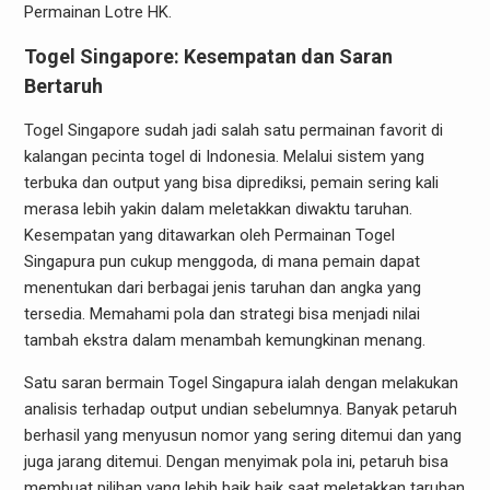
Permainan Lotre HK.
Togel Singapore: Kesempatan dan Saran
Bertaruh
Togel Singapore sudah jadi salah satu permainan favorit di
kalangan pecinta togel di Indonesia. Melalui sistem yang
terbuka dan output yang bisa diprediksi, pemain sering kali
merasa lebih yakin dalam meletakkan diwaktu taruhan.
Kesempatan yang ditawarkan oleh Permainan Togel
Singapura pun cukup menggoda, di mana pemain dapat
menentukan dari berbagai jenis taruhan dan angka yang
tersedia. Memahami pola dan strategi bisa menjadi nilai
tambah ekstra dalam menambah kemungkinan menang.
Satu saran bermain Togel Singapura ialah dengan melakukan
analisis terhadap output undian sebelumnya. Banyak petaruh
berhasil yang menyusun nomor yang sering ditemui dan yang
juga jarang ditemui. Dengan menyimak pola ini, petaruh bisa
membuat pilihan yang lebih baik baik saat meletakkan taruhan