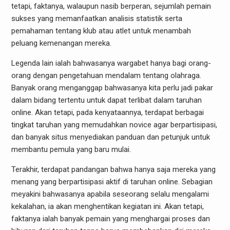
tetapi, faktanya, walaupun nasib berperan, sejumlah pemain
sukses yang memanfaatkan analisis statistik serta
pemahaman tentang klub atau atlet untuk menambah
peluang kemenangan mereka.
Legenda lain ialah bahwasanya wargabet hanya bagi orang-
orang dengan pengetahuan mendalam tentang olahraga.
Banyak orang menganggap bahwasanya kita perlu jadi pakar
dalam bidang tertentu untuk dapat terlibat dalam taruhan
online. Akan tetapi, pada kenyataannya, terdapat berbagai
tingkat taruhan yang memudahkan novice agar berpartisipasi,
dan banyak situs menyediakan panduan dan petunjuk untuk
membantu pemula yang baru mulai.
Terakhir, terdapat pandangan bahwa hanya saja mereka yang
menang yang berpartisipasi aktif di taruhan online. Sebagian
meyakini bahwasanya apabila seseorang selalu mengalami
kekalahan, ia akan menghentikan kegiatan ini. Akan tetapi,
faktanya ialah banyak pemain yang menghargai proses dan