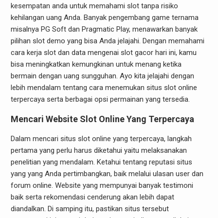
kesempatan anda untuk memahami slot tanpa risiko
kehilangan uang Anda. Banyak pengembang game ternama
misalnya PG Soft dan Pragmatic Play, menawarkan banyak
pilihan slot demo yang bisa Anda jelajahi. Dengan memahami
cara kerja slot dan data mengenai slot gacor hari ini, kamu
bisa meningkatkan kemungkinan untuk menang ketika
bermain dengan uang sungguhan. Ayo kita jelajahi dengan
lebih mendalam tentang cara menemukan situs slot online
terpercaya serta berbagai opsi permainan yang tersedia.
Mencari Website Slot Online Yang Terpercaya
Dalam mencari situs slot online yang terpercaya, langkah
pertama yang perlu harus diketahui yaitu melaksanakan
penelitian yang mendalam. Ketahui tentang reputasi situs
yang yang Anda pertimbangkan, baik melalui ulasan user dan
forum online. Website yang mempunyai banyak testimoni
baik serta rekomendasi cenderung akan lebih dapat
diandalkan. Di samping itu, pastikan situs tersebut