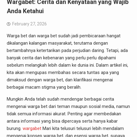
Wargabet: Cerita dan Kenyataan yang Wajib
Anda Ketahui
February 27, 2026
Warga bet dan warga bet sudah jadi pembicaraan hangat
dikalangan kalangan masyarakat, terutama dengan
bertambahnya ketertarikan pada perjudian daring. Tetapi, ada
banyak cerita dan kebenaran yang perlu perlu dipahami
sebelum melangkah lebih dalam ke dunia ini. Dalam artikel ini,
kita akan mengupas membahas secara tuntas apa yang
dimaksud dengan warga bet, dan klarifikasi mengenai
berbagai macam stigma yang beralih.
Mungkin Anda telah sudah mendengar berbagai cerita
mengenai warga bet dari teman maupun sosial media, namun
tidak semua informasi akurat. Penting agar membedakan
antara informasi yang bisa dipercaya serta hanya kabar
burung.
wargabet
Mari kita telusuri telusuri lebih mendalam
mengenai konsep warga bet, dan esensi warga bet, supaya