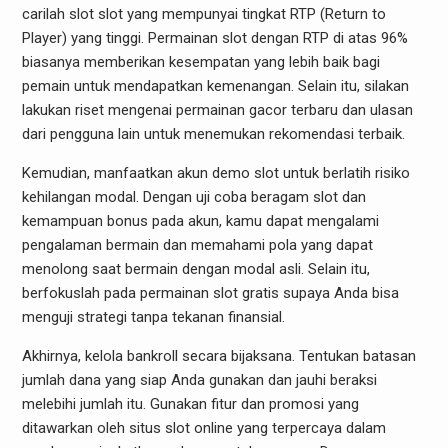
carilah slot slot yang mempunyai tingkat RTP (Return to
Player) yang tinggi. Permainan slot dengan RTP di atas 96%
biasanya memberikan kesempatan yang lebih baik bagi
pemain untuk mendapatkan kemenangan. Selain itu, silakan
lakukan riset mengenai permainan gacor terbaru dan ulasan
dari pengguna lain untuk menemukan rekomendasi terbaik.
Kemudian, manfaatkan akun demo slot untuk berlatih risiko
kehilangan modal. Dengan uji coba beragam slot dan
kemampuan bonus pada akun, kamu dapat mengalami
pengalaman bermain dan memahami pola yang dapat
menolong saat bermain dengan modal asli. Selain itu,
berfokuslah pada permainan slot gratis supaya Anda bisa
menguji strategi tanpa tekanan finansial.
Akhirnya, kelola bankroll secara bijaksana. Tentukan batasan
jumlah dana yang siap Anda gunakan dan jauhi beraksi
melebihi jumlah itu. Gunakan fitur dan promosi yang
ditawarkan oleh situs slot online yang terpercaya dalam