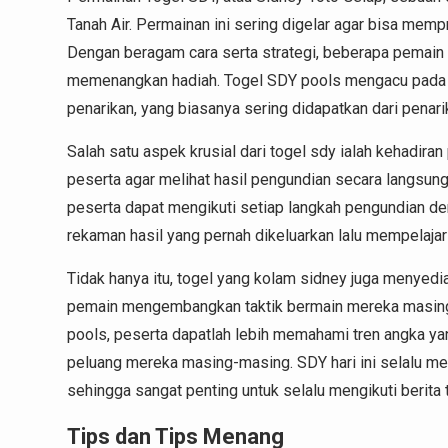
Tanah Air. Permainan ini sering digelar agar bisa memp
Dengan beragam cara serta strategi, beberapa pemain
memenangkan hadiah. Togel SDY pools mengacu pada s
penarikan, yang biasanya sering didapatkan dari penar
Salah satu aspek krusial dari togel sdy ialah kehadi
peserta agar melihat hasil pengundian secara langsung.
peserta dapat mengikuti setiap langkah pengundian d
rekaman hasil yang pernah dikeluarkan lalu mempelaja
Tidak hanya itu, togel yang kolam sidney juga menyed
pemain mengembangkan taktik bermain mereka masing-
pools, peserta dapatlah lebih memahami tren angka y
peluang mereka masing-masing. SDY hari ini selalu men
sehingga sangat penting untuk selalu mengikuti berita 
Tips dan Tips Menang