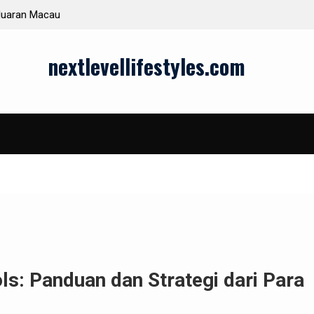
n Macau
Togel: Kenapa Supertogel Menjadi Alternatif Ut
nextlevellifestyles.com
ls: Panduan dan Strategi dari Para