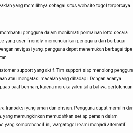
aklah yang memilihnya sebagai situs website togel terpercaya.
g membantu pengguna dalam menikmati permainan lotto secara
face yang user-friendly, memungkinkan pengguna dari berbagai
Dengan navigasi yang, pengguna dapat menemukan berbagai tipe
tan.
customer support yang aktif. Tim support siap menolong penggun
yaan atau mengatasi masalah yang dihadapi. Dengan adanya
 puas saat bermain, karena mereka yakni tahu bahwa pertolongan
ara transaksi yang aman dan efisien. Pengguna dapat memilih dar
an, yang memungkinkan memudahkan setiap pemain dalam
as yang komprehensif ini, wargatogel resmi menjadi alternatif