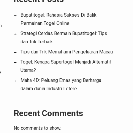
Bupatitogel: Rahasia Sukses Di Balik
Permainan Togel Online
n
Strategi Cerdas Bermain Bupatitogel: Tips
i
dan Trik Terbaik
Tips dan Trik Memahami Pengeluaran Macau
Togel: Kenapa Supertogel Menjadi Alternatif
Utama?
y
Maha 4D: Peluang Emas yang Berharga
dalam dunia Industri Lotere
n
Recent Comments
No comments to show.