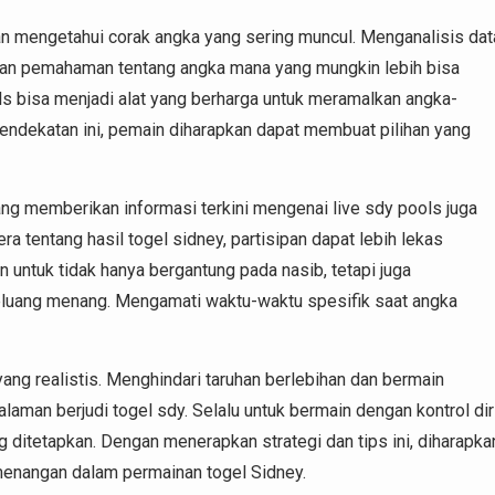
an mengetahui corak angka yang sering muncul. Menganalisis dat
kan pemahaman tentang angka mana yang mungkin lebih bisa
ols bisa menjadi alat yang berharga untuk meramalkan angka-
ndekatan ini, pemain diharapkan dapat membuat pilihan yang
ang memberikan informasi terkini mengenai live sdy pools juga
 tentang hasil togel sidney, partisipan dapat lebih lekas
 untuk tidak hanya bergantung pada nasib, tetapi juga
luang menang. Mengamati waktu-waktu spesifik saat angka
ng realistis. Menghindari taruhan berlebihan dan bermain
man berjudi togel sdy. Selalu untuk bermain dengan kontrol dir
g ditetapkan. Dengan menerapkan strategi dan tips ini, diharapka
enangan dalam permainan togel Sidney.