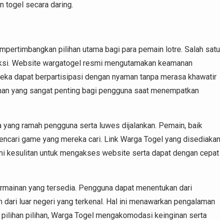
n togel secara daring.
pertimbangkan pilihan utama bagi para pemain lotre. Salah satu
saksi. Website wargatogel resmi mengutamakan keamanan
reka dapat berpartisipasi dengan nyaman tanpa merasa khawatir
nan yang sangat penting bagi pengguna saat menempatkan
a yang ramah pengguna serta luwes dijalankan. Pemain, baik
cari game yang mereka cari. Link Warga Togel yang disediaka
ami kesulitan untuk mengakses website serta dapat dengan cepat
permainan yang tersedia. Pengguna dapat menentukan dari
n dari luar negeri yang terkenal. Hal ini menawarkan pengalaman
 pilihan pilihan, Warga Togel mengakomodasi keinginan serta