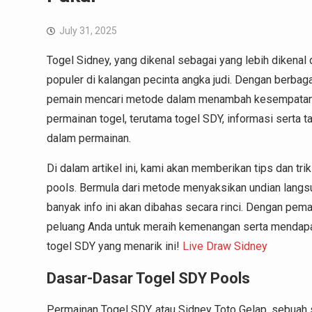
July 31, 2025
Togel Sidney, yang dikenal sebagai yang lebih dikena
populer di kalangan pecinta angka judi. Dengan berbaga
pemain mencari metode dalam menambah kesempatan 
permainan togel, terutama togel SDY, informasi serta 
dalam permainan.
Di dalam artikel ini, kami akan memberikan tips dan t
pools. Bermula dari metode menyaksikan undian langsun
banyak info ini akan dibahas secara rinci. Dengan p
peluang Anda untuk meraih kemenangan serta mendapat
togel SDY yang menarik ini!
Live Draw Sidney
Dasar-Dasar Togel SDY Pools
Permainan Togel SDY, atau Sidney Toto Gelap, sebuah 