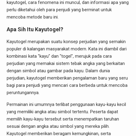
kayutogel, cara fenomena ini muncul, dan informasi apa yang
perlu diketahui oleh para penjudi yang berminat untuk
mencoba metode baru ini.
Apa Sih Itu Kayutogel?
Kayutogel merupakan suatu konsep perjudian yang semakin
populer di kalangan masyarakat modern. Kata ini diambil dari
kombinasi kata "kayu" dan "togel", merujuk pada cara
perjudian yang memakai sistem tebak angka yang berkaitan
dengan simbol atau gambar pada kayu. Dalam dunia
perjudian, kayutogel memberikan pengalaman baru yang seru
bagi para penjudi yang mencari cara berbeda untuk mencoba
peruntungannya.
Permainan ini umumnya terlibat penggunaan kayu-kayu kecil
yang memiliki angka atau simbol tertentu. Peserta dapat
memilih kayu-kayu tersebut serta menempatkan taruhan
sesuai dengan angka atau simbol yang mereka pilih.
Kayutogel memberikan beragam kemungkinan, serta