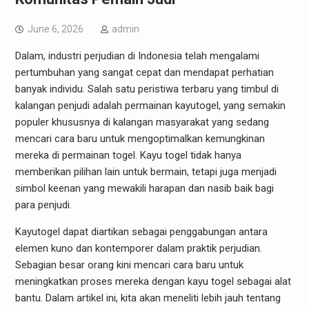
June 6, 2026
admin
Dalam, industri perjudian di Indonesia telah mengalami
pertumbuhan yang sangat cepat dan mendapat perhatian
banyak individu. Salah satu peristiwa terbaru yang timbul di
kalangan penjudi adalah permainan kayutogel, yang semakin
populer khususnya di kalangan masyarakat yang sedang
mencari cara baru untuk mengoptimalkan kemungkinan
mereka di permainan togel. Kayu togel tidak hanya
memberikan pilihan lain untuk bermain, tetapi juga menjadi
simbol keenan yang mewakili harapan dan nasib baik bagi
para penjudi.
Kayutogel dapat diartikan sebagai penggabungan antara
elemen kuno dan kontemporer dalam praktik perjudian.
Sebagian besar orang kini mencari cara baru untuk
meningkatkan proses mereka dengan kayu togel sebagai alat
bantu. Dalam artikel ini, kita akan meneliti lebih jauh tentang