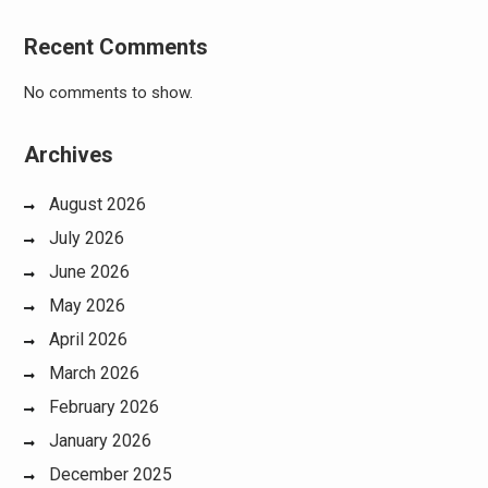
Recent Comments
No comments to show.
Archives
August 2026
July 2026
June 2026
May 2026
April 2026
March 2026
February 2026
January 2026
December 2025