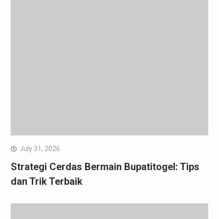
July 31, 2026
Strategi Cerdas Bermain Bupatitogel: Tips
dan Trik Terbaik