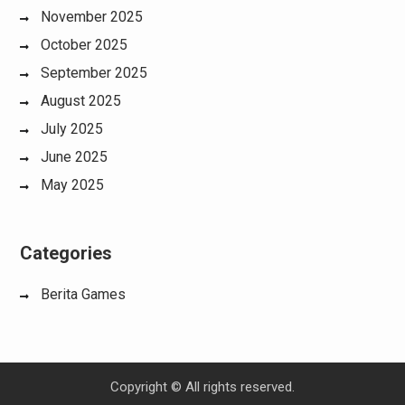
November 2025
October 2025
September 2025
August 2025
July 2025
June 2025
May 2025
Categories
Berita Games
Copyright © All rights reserved.