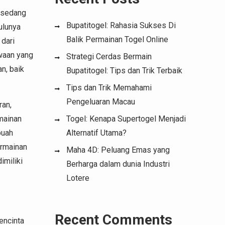
g sedang
Bupatitogel: Rahasia Sukses Di
ulunya
Balik Permainan Togel Online
 dari
waan yang
Strategi Cerdas Bermain
n, baik
Bupatitogel: Tips dan Trik Terbaik
Tips dan Trik Memahami
Pengeluaran Macau
ran,
mainan
Togel: Kenapa Supertogel Menjadi
buah
Alternatif Utama?
ermainan
Maha 4D: Peluang Emas yang
imiliki
Berharga dalam dunia Industri
Lotere
Recent Comments
encinta