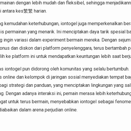
mainan dengan lebih mudah dan fleksibel, sehingga menjadikanny
i antara kes繁繁 harian.
ng kemudahan keterhubungan, iontogel juga memperkenalkan be
enis permainan yang menarik. Ini menciptakan daya tarik spesial b
g ingin variasi dalam experiment bermain mereka. Dengan sejum
onus dan diskon dari platform penyelenggara, terus bertambah p
lih ke platform ini untuk mendapatkan keuntungan lebih saat berju
as iontogel pun didorong oleh komunitas yang selalu bertumbuh.
 online dan kelompok di jaringan sosial menyediakan tempat ba
bagi strategi dan panduan, yang menciptakan lingkungan yang sal
. Dengan adanya interaksi ini, pemain merasa lebih keterhubun
at untuk terus bermain, menyebabkan iontogel sebagai fenome
diabaikan dalam arena perjudian online.