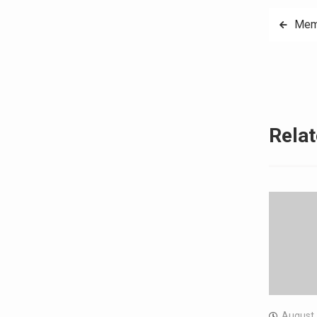
Post
Mema
navig
Relat
August 