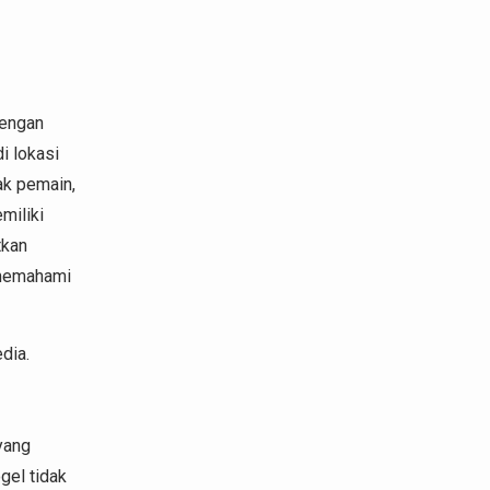
Dengan
i lokasi
ak pemain,
miliki
tkan
 memahami
dia.
yang
gel tidak