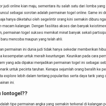
or judi online kian maju, sementara itu salah satu dari lomba yan
ncul sebagai sorotan adalah permainan togel online. Game ini d
aja hanya diketahui oleh segelintir orang kini semakin diburu nga
-macam kalangan. Dengan fasilitas akses dan banyak keistime
n, permainan togel sukses memikat minat banyak sekali partisipa
 baru mencoba maupun yang telah ahli.
n permainan ini dunia judi tidak hanya sekedar memberikan hibu
a kesempatan untuk meraih keuntungan. Keunikan pada cara per
tem yang ada dipakai menjadikan permainan togel ini sebagai se
enarik untuk pecinta taruhan. Kenapa sejumlah orang beralih ke p
ita explore lebih dalam tentang popularitas serta daya tarik yang d
inan ini.
u Iontogel??
adalah tipe permainan angka yang semakin terkenal di kalangan p