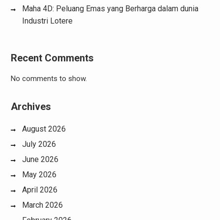
Maha 4D: Peluang Emas yang Berharga dalam dunia
Industri Lotere
Recent Comments
No comments to show.
Archives
August 2026
July 2026
June 2026
May 2026
April 2026
March 2026