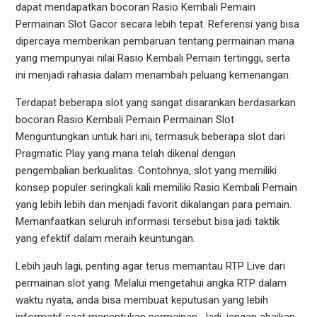
dapat mendapatkan bocoran Rasio Kembali Pemain
Permainan Slot Gacor secara lebih tepat. Referensi yang bisa
dipercaya memberikan pembaruan tentang permainan mana
yang mempunyai nilai Rasio Kembali Pemain tertinggi, serta
ini menjadi rahasia dalam menambah peluang kemenangan.
Terdapat beberapa slot yang sangat disarankan berdasarkan
bocoran Rasio Kembali Pemain Permainan Slot
Menguntungkan untuk hari ini, termasuk beberapa slot dari
Pragmatic Play yang mana telah dikenal dengan
pengembalian berkualitas. Contohnya, slot yang memiliki
konsep populer seringkali kali memiliki Rasio Kembali Pemain
yang lebih lebih dan menjadi favorit dikalangan para pemain.
Memanfaatkan seluruh informasi tersebut bisa jadi taktik
yang efektif dalam meraih keuntungan.
Lebih jauh lagi, penting agar terus memantau RTP Live dari
permainan slot yang. Melalui mengetahui angka RTP dalam
waktu nyata, anda bisa membuat keputusan yang lebih