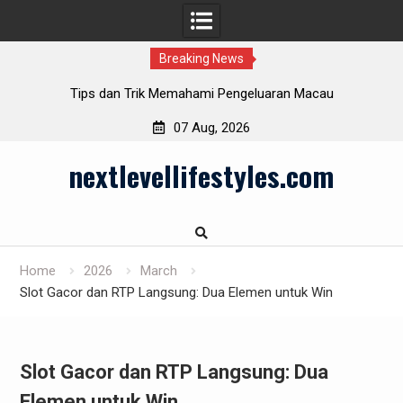
Breaking News
aik
Tips dan Trik Memahami Pengeluaran Macau
07 Aug, 2026
Skip
nextlevellifestyles.com
to
content
Home
2026
March
Slot Gacor dan RTP Langsung: Dua Elemen untuk Win
Slot Gacor dan RTP Langsung: Dua
Elemen untuk Win