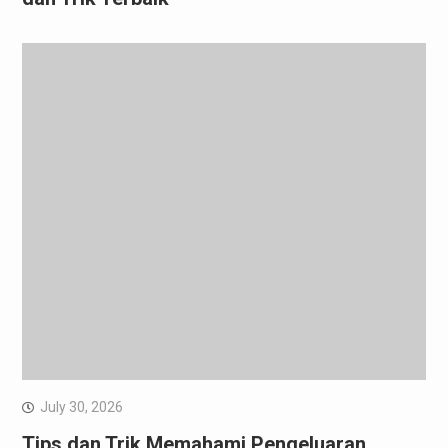
July 30, 2026
Tips dan Trik Memahami Pengeluaran