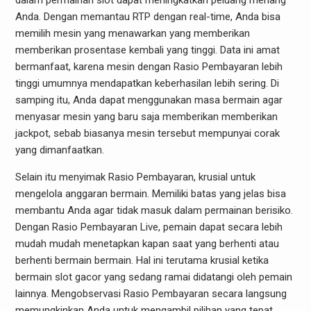
dalam permainan slot dapat meningkatkan peluang menang
Anda. Dengan memantau RTP dengan real-time, Anda bisa
memilih mesin yang menawarkan yang memberikan
memberikan prosentase kembali yang tinggi. Data ini amat
bermanfaat, karena mesin dengan Rasio Pembayaran lebih
tinggi umumnya mendapatkan keberhasilan lebih sering. Di
samping itu, Anda dapat menggunakan masa bermain agar
menyasar mesin yang baru saja memberikan memberikan
jackpot, sebab biasanya mesin tersebut mempunyai corak
yang dimanfaatkan.
Selain itu menyimak Rasio Pembayaran, krusial untuk
mengelola anggaran bermain. Memiliki batas yang jelas bisa
membantu Anda agar tidak masuk dalam permainan berisiko.
Dengan Rasio Pembayaran Live, pemain dapat secara lebih
mudah mudah menetapkan kapan saat yang berhenti atau
berhenti bermain bermain. Hal ini terutama krusial ketika
bermain slot gacor yang sedang ramai didatangi oleh pemain
lainnya. Mengobservasi Rasio Pembayaran secara langsung
memungkinkan Anda untuk mengambil pilihan yang tepat