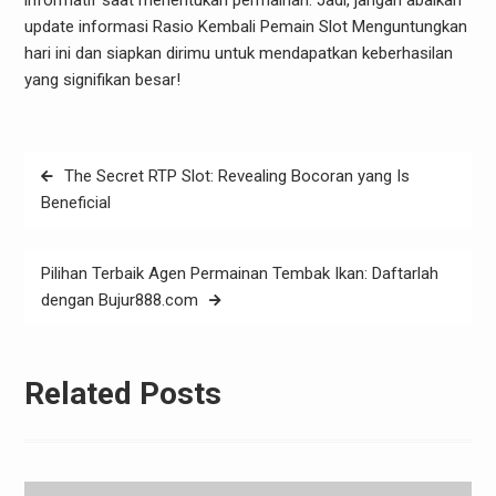
informatif saat menentukan permainan. Jadi, jangan abaikan
update informasi Rasio Kembali Pemain Slot Menguntungkan
hari ini dan siapkan dirimu untuk mendapatkan keberhasilan
yang signifikan besar!
Post
The Secret RTP Slot: Revealing Bocoran yang Is
navigation
Beneficial
Pilihan Terbaik Agen Permainan Tembak Ikan: Daftarlah
dengan Bujur888.com
Related Posts