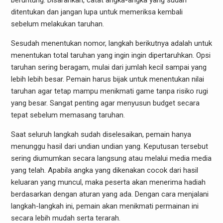
beruntung. Disarankan, catat angka-angka yang sudah
ditentukan dan jangan lupa untuk memeriksa kembali
sebelum melakukan taruhan.
Sesudah menentukan nomor, langkah berikutnya adalah untuk
menentukan total taruhan yang ingin ingin dipertaruhkan. Opsi
taruhan sering beragam, mulai dari jumlah kecil sampai yang
lebih lebih besar. Pemain harus bijak untuk menentukan nilai
taruhan agar tetap mampu menikmati game tanpa risiko rugi
yang besar. Sangat penting agar menyusun budget secara
tepat sebelum memasang taruhan.
Saat seluruh langkah sudah diselesaikan, pemain hanya
menunggu hasil dari undian undian yang. Keputusan tersebut
sering diumumkan secara langsung atau melalui media media
yang telah. Apabila angka yang dikenakan cocok dari hasil
keluaran yang muncul, maka peserta akan menerima hadiah
berdasarkan dengan aturan yang ada. Dengan cara menjalani
langkah-langkah ini, pemain akan menikmati permainan ini
secara lebih mudah serta terarah.