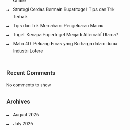
Online
Strategi Cerdas Bermain Bupatitogel: Tips dan Trik
Terbaik
Tips dan Trik Memahami Pengeluaran Macau
Togel: Kenapa Supertogel Menjadi Alternatif Utama?
Maha 4D: Peluang Emas yang Berharga dalam dunia
Industri Lotere
Recent Comments
No comments to show.
Archives
August 2026
July 2026