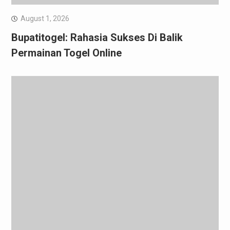
August 1, 2026
Bupatitogel: Rahasia Sukses Di Balik
Permainan Togel Online