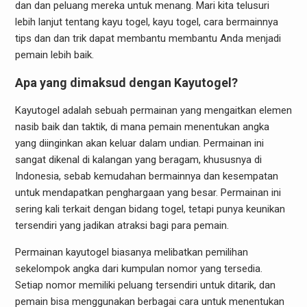
dan dan peluang mereka untuk menang. Mari kita telusuri
lebih lanjut tentang kayu togel, kayu togel, cara bermainnya
tips dan dan trik dapat membantu membantu Anda menjadi
pemain lebih baik.
Apa yang dimaksud dengan Kayutogel?
Kayutogel adalah sebuah permainan yang mengaitkan elemen
nasib baik dan taktik, di mana pemain menentukan angka
yang diinginkan akan keluar dalam undian. Permainan ini
sangat dikenal di kalangan yang beragam, khususnya di
Indonesia, sebab kemudahan bermainnya dan kesempatan
untuk mendapatkan penghargaan yang besar. Permainan ini
sering kali terkait dengan bidang togel, tetapi punya keunikan
tersendiri yang jadikan atraksi bagi para pemain.
Permainan kayutogel biasanya melibatkan pemilihan
sekelompok angka dari kumpulan nomor yang tersedia.
Setiap nomor memiliki peluang tersendiri untuk ditarik, dan
pemain bisa menggunakan berbagai cara untuk menentukan