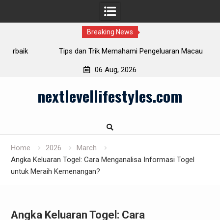
Breaking News
aik
Tips dan Trik Memahami Pengeluaran Macau
06 Aug, 2026
Skip
nextlevellifestyles.com
to
content
Home
2026
March
Angka Keluaran Togel: Cara Menganalisa Informasi Togel
untuk Meraih Kemenangan?
Angka Keluaran Togel: Cara