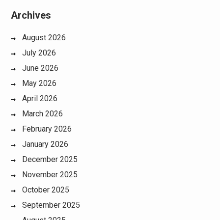
Archives
August 2026
July 2026
June 2026
May 2026
April 2026
March 2026
February 2026
January 2026
December 2025
November 2025
October 2025
September 2025