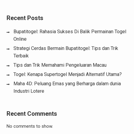
Recent Posts
Bupatitogel: Rahasia Sukses Di Balik Permainan Togel
Online
Strategi Cerdas Bermain Bupatitogel: Tips dan Trik
Terbaik
Tips dan Trik Memahami Pengeluaran Macau
Togel: Kenapa Supertogel Menjadi Alternatif Utama?
Maha 4D: Peluang Emas yang Berharga dalam dunia
Industri Lotere
Recent Comments
No comments to show.