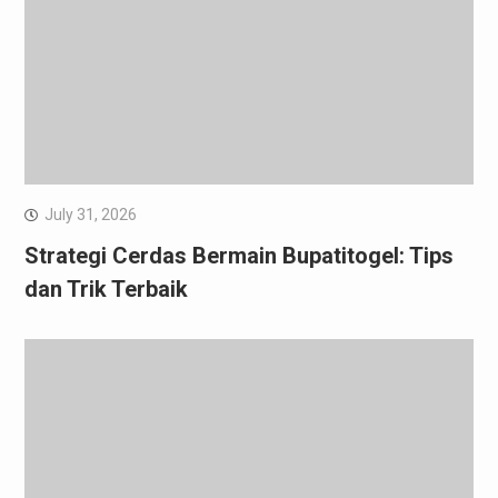
July 31, 2026
Strategi Cerdas Bermain Bupatitogel: Tips
dan Trik Terbaik