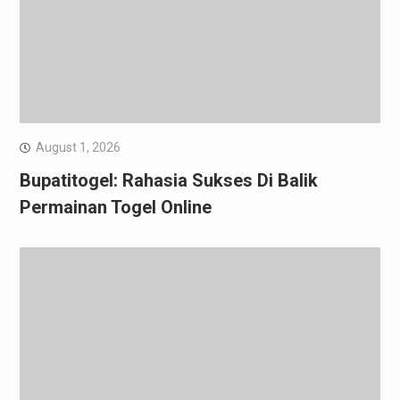
August 1, 2026
Bupatitogel: Rahasia Sukses Di Balik
Permainan Togel Online