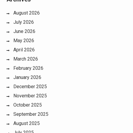
August 2026
July 2026
June 2026
May 2026
April 2026
March 2026
February 2026
January 2026
December 2025
November 2025
October 2025
September 2025
August 2025
July 2025