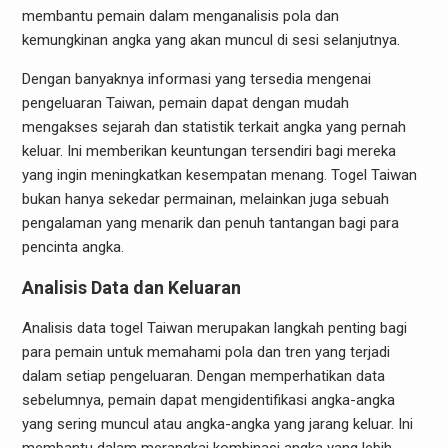
membantu pemain dalam menganalisis pola dan
kemungkinan angka yang akan muncul di sesi selanjutnya.
Dengan banyaknya informasi yang tersedia mengenai
pengeluaran Taiwan, pemain dapat dengan mudah
mengakses sejarah dan statistik terkait angka yang pernah
keluar. Ini memberikan keuntungan tersendiri bagi mereka
yang ingin meningkatkan kesempatan menang. Togel Taiwan
bukan hanya sekedar permainan, melainkan juga sebuah
pengalaman yang menarik dan penuh tantangan bagi para
pencinta angka.
Analisis Data dan Keluaran
Analisis data togel Taiwan merupakan langkah penting bagi
para pemain untuk memahami pola dan tren yang terjadi
dalam setiap pengeluaran. Dengan memperhatikan data
sebelumnya, pemain dapat mengidentifikasi angka-angka
yang sering muncul atau angka-angka yang jarang keluar. Ini