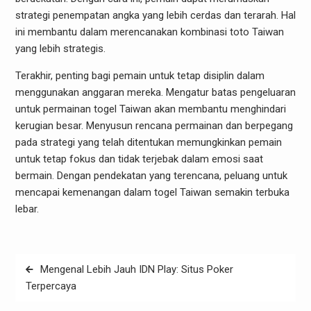
strategi penempatan angka yang lebih cerdas dan terarah. Hal
ini membantu dalam merencanakan kombinasi toto Taiwan
yang lebih strategis.
Terakhir, penting bagi pemain untuk tetap disiplin dalam
menggunakan anggaran mereka. Mengatur batas pengeluaran
untuk permainan togel Taiwan akan membantu menghindari
kerugian besar. Menyusun rencana permainan dan berpegang
pada strategi yang telah ditentukan memungkinkan pemain
untuk tetap fokus dan tidak terjebak dalam emosi saat
bermain. Dengan pendekatan yang terencana, peluang untuk
mencapai kemenangan dalam togel Taiwan semakin terbuka
lebar.
Post
Mengenal Lebih Jauh IDN Play: Situs Poker
navigation
Terpercaya