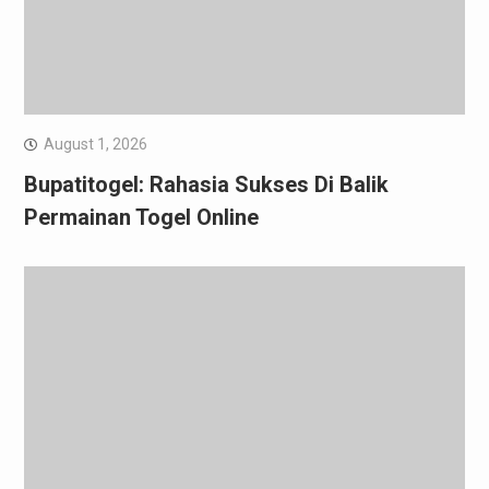
August 1, 2026
Bupatitogel: Rahasia Sukses Di Balik
Permainan Togel Online