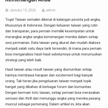
January 13, 2026
admin
Togel Taiwan semakin dikenal di kalangan pecinta judi angka,
khususnya di Indonesia. Dengan keluaran taiwan yang rutin
dan transparan, para pemain memiliki kesempatan untuk
merangkai angka-angka kemenangan mereka dalam setiap
sesi permainan. Data taiwan yang akurat dan mudah diakses
menjadi salah satu daya tarik tersendiri, di mana para pemain
bisa menganalisis hasil-hasil sebelumnya untuk merumuskan
strategi yang lebih baik.
Hasil taiwan atau result taiwan yang diumumkan setiap
harinya membawa harapan dan excitement bagi banyak
orang. Tak heran jika pengeluaran taiwan menjadi topik
hangat yang dibahas di berbagai forum dan komunitas.
Dengan bermain toto taiwan, setiap pemain bisa merasakan
sensasi dan thrill dari menunggu angka yang mereka pasang
muncul sebagai pemenang. Dalam artikel ini, kita akan