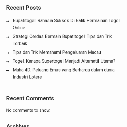
Recent Posts
Bupatitogel: Rahasia Sukses Di Balik Permainan Togel
Online
Strategi Cerdas Bermain Bupatitogel: Tips dan Trik
Terbaik
Tips dan Trik Memahami Pengeluaran Macau
Togel: Kenapa Supertogel Menjadi Alternatif Utama?
Maha 4D: Peluang Emas yang Berharga dalam dunia
Industri Lotere
Recent Comments
No comments to show.
Archives