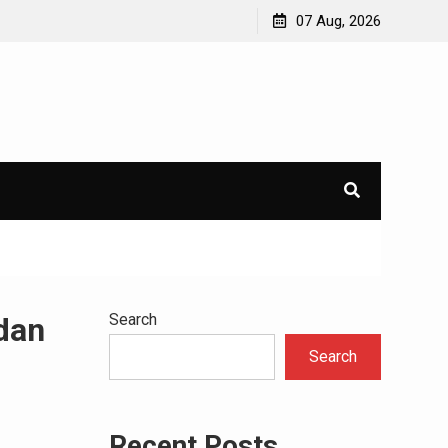
ama?
Bupatitogel: Rahasia Sukses Di Balik Permainan Togel
07 Aug, 2026
Online
Search
dan
Search
Recent Posts