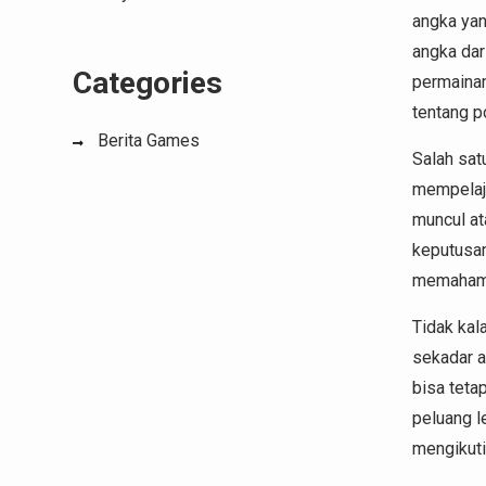
angka yan
angka dar
Categories
permainan
tentang p
Berita Games
Salah sat
mempelaja
muncul at
keputusan
memahami 
Tidak kal
sekadar a
bisa teta
peluang l
mengikuti