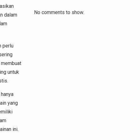
asikan
No comments to show.
an dalam
alam
n perlu
sering
uk membuat
ing untuk
tis.
 hanya
ain yang
miliki
lam
inan ini.