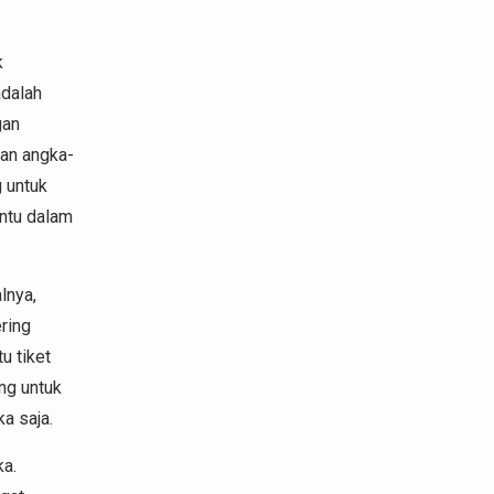
k
adalah
gan
kan angka-
g untuk
ntu dalam
lnya,
ring
u tiket
ng untuk
a saja.
ka.