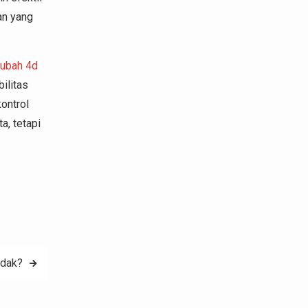
an yang
ubah 4d
ilitas
ontrol
, tetapi
idak?