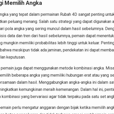
gi Memilih Angka
ngka yang tepat dalam permainan Rubah 4D sangat penting untu
kan peluang menang. Salah satu strategi yang dapat digunakan 
ri pola angka yang sering muncul dalam hasil sebelumnya. Den
sis data dan tren dari hasil sebelumnya, pemain dapat menentu
g mungkin memiliki probabilitas lebih tinggi untuk keluar. Pentin
bahwa meskipun tidak ada jaminan, pendekatan ini dapat memba
lan keputusan.
u, pemain juga dapat menggunakan metode kombinasi angka. Misa
milih beberapa angka yang memiliki hubungan erat atau yang se
rsamaan dalam hasil. Menggabungkan angka-angka ini dalam sat
ingkatkan kemungkinan meraih kemenangan. Dalam hal ini, penti
kombinasi yang bervariasi agar tidak terpaku pada satu set angk
 pemain perlu mengatur anggaran dengan bijak ketika memilih ang