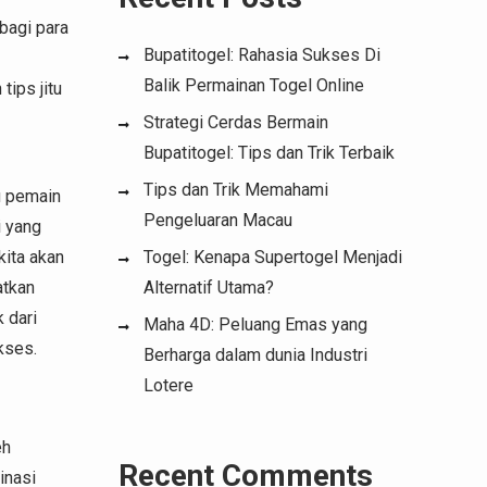
bagi para
Bupatitogel: Rahasia Sukses Di
Balik Permainan Togel Online
tips jitu
Strategi Cerdas Bermain
Bupatitogel: Tips dan Trik Terbaik
Tips dan Trik Memahami
 pemain
Pengeluaran Macau
 yang
kita akan
Togel: Kenapa Supertogel Menjadi
atkan
Alternatif Utama?
 dari
Maha 4D: Peluang Emas yang
kses.
Berharga dalam dunia Industri
Lotere
eh
Recent Comments
inasi