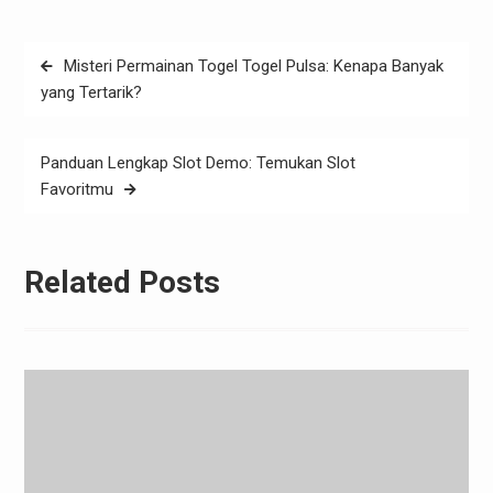
Post
Misteri Permainan Togel Togel Pulsa: Kenapa Banyak
navigation
yang Tertarik?
Panduan Lengkap Slot Demo: Temukan Slot
Favoritmu
Related Posts