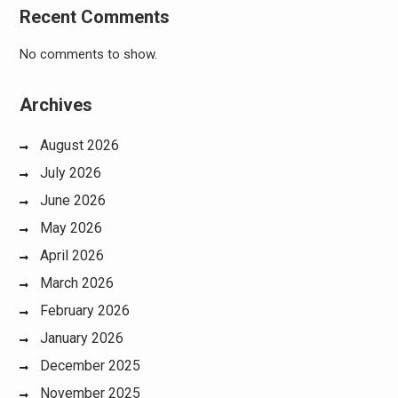
Recent Comments
No comments to show.
Archives
August 2026
July 2026
June 2026
May 2026
April 2026
March 2026
February 2026
January 2026
December 2025
November 2025