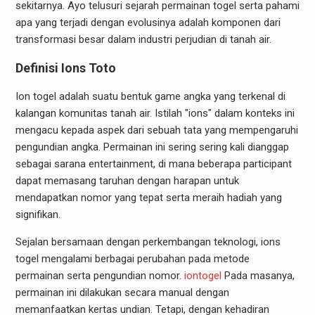
sekitarnya. Ayo telusuri sejarah permainan togel serta pahami
apa yang terjadi dengan evolusinya adalah komponen dari
transformasi besar dalam industri perjudian di tanah air.
Definisi Ions Toto
Ion togel adalah suatu bentuk game angka yang terkenal di
kalangan komunitas tanah air. Istilah "ions" dalam konteks ini
mengacu kepada aspek dari sebuah tata yang mempengaruhi
pengundian angka. Permainan ini sering sering kali dianggap
sebagai sarana entertainment, di mana beberapa participant
dapat memasang taruhan dengan harapan untuk
mendapatkan nomor yang tepat serta meraih hadiah yang
signifikan.
Sejalan bersamaan dengan perkembangan teknologi, ions
togel mengalami berbagai perubahan pada metode
permainan serta pengundian nomor.
iontogel
Pada masanya,
permainan ini dilakukan secara manual dengan
memanfaatkan kertas undian. Tetapi, dengan kehadiran