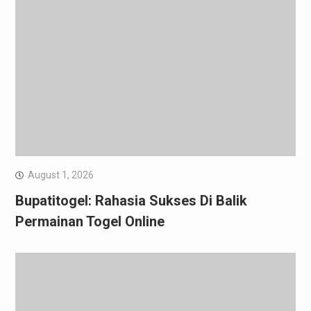
August 1, 2026
Bupatitogel: Rahasia Sukses Di Balik
Permainan Togel Online