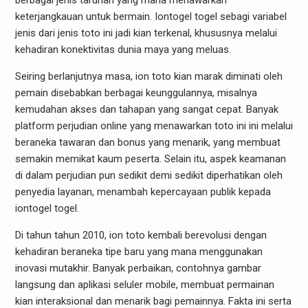
berbagai jenis taruhan yang mana menawarkan
keterjangkauan untuk bermain. Iontogel togel sebagi variabel
jenis dari jenis toto ini jadi kian terkenal, khususnya melalui
kehadiran konektivitas dunia maya yang meluas.
Seiring berlanjutnya masa, ion toto kian marak diminati oleh
pemain disebabkan berbagai keunggulannya, misalnya
kemudahan akses dan tahapan yang sangat cepat. Banyak
platform perjudian online yang menawarkan toto ini ini melalui
beraneka tawaran dan bonus yang menarik, yang membuat
semakin memikat kaum peserta. Selain itu, aspek keamanan
di dalam perjudian pun sedikit demi sedikit diperhatikan oleh
penyedia layanan, menambah kepercayaan publik kepada
iontogel togel.
Di tahun tahun 2010, ion toto kembali berevolusi dengan
kehadiran beraneka tipe baru yang mana menggunakan
inovasi mutakhir. Banyak perbaikan, contohnya gambar
langsung dan aplikasi seluler mobile, membuat permainan
kian interaksional dan menarik bagi pemainnya. Fakta ini serta