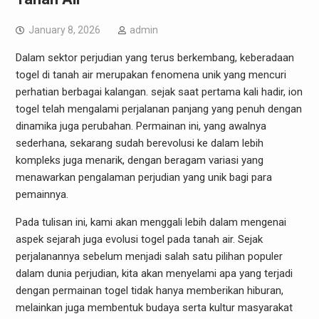
January 8, 2026
admin
Dalam sektor perjudian yang terus berkembang, keberadaan
togel di tanah air merupakan fenomena unik yang mencuri
perhatian berbagai kalangan. sejak saat pertama kali hadir, ion
togel telah mengalami perjalanan panjang yang penuh dengan
dinamika juga perubahan. Permainan ini, yang awalnya
sederhana, sekarang sudah berevolusi ke dalam lebih
kompleks juga menarik, dengan beragam variasi yang
menawarkan pengalaman perjudian yang unik bagi para
pemainnya.
Pada tulisan ini, kami akan menggali lebih dalam mengenai
aspek sejarah juga evolusi togel pada tanah air. Sejak
perjalanannya sebelum menjadi salah satu pilihan populer
dalam dunia perjudian, kita akan menyelami apa yang terjadi
dengan permainan togel tidak hanya memberikan hiburan,
melainkan juga membentuk budaya serta kultur masyarakat