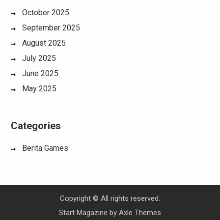
October 2025
September 2025
August 2025
July 2025
June 2025
May 2025
Categories
Berita Games
Copyright © All rights reserved.
Start Magazine by
Axle Themes