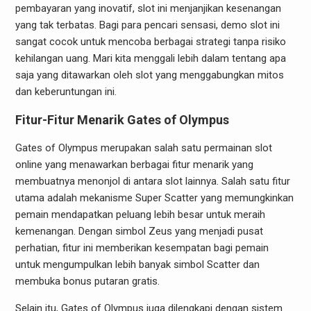
pembayaran yang inovatif, slot ini menjanjikan kesenangan
yang tak terbatas. Bagi para pencari sensasi, demo slot ini
sangat cocok untuk mencoba berbagai strategi tanpa risiko
kehilangan uang. Mari kita menggali lebih dalam tentang apa
saja yang ditawarkan oleh slot yang menggabungkan mitos
dan keberuntungan ini.
Fitur-Fitur Menarik Gates of Olympus
Gates of Olympus merupakan salah satu permainan slot
online yang menawarkan berbagai fitur menarik yang
membuatnya menonjol di antara slot lainnya. Salah satu fitur
utama adalah mekanisme Super Scatter yang memungkinkan
pemain mendapatkan peluang lebih besar untuk meraih
kemenangan. Dengan simbol Zeus yang menjadi pusat
perhatian, fitur ini memberikan kesempatan bagi pemain
untuk mengumpulkan lebih banyak simbol Scatter dan
membuka bonus putaran gratis.
Selain itu, Gates of Olympus juga dilengkapi dengan sistem