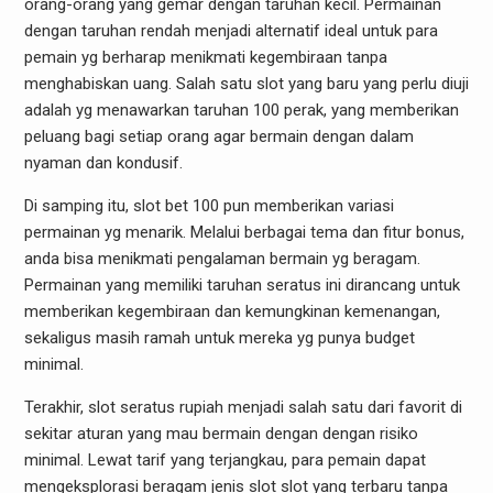
orang-orang yang gemar dengan taruhan kecil. Permainan
dengan taruhan rendah menjadi alternatif ideal untuk para
pemain yg berharap menikmati kegembiraan tanpa
menghabiskan uang. Salah satu slot yang baru yang perlu diuji
adalah yg menawarkan taruhan 100 perak, yang memberikan
peluang bagi setiap orang agar bermain dengan dalam
nyaman dan kondusif.
Di samping itu, slot bet 100 pun memberikan variasi
permainan yg menarik. Melalui berbagai tema dan fitur bonus,
anda bisa menikmati pengalaman bermain yg beragam.
Permainan yang memiliki taruhan seratus ini dirancang untuk
memberikan kegembiraan dan kemungkinan kemenangan,
sekaligus masih ramah untuk mereka yg punya budget
minimal.
Terakhir, slot seratus rupiah menjadi salah satu dari favorit di
sekitar aturan yang mau bermain dengan dengan risiko
minimal. Lewat tarif yang terjangkau, para pemain dapat
mengeksplorasi beragam jenis slot slot yang terbaru tanpa