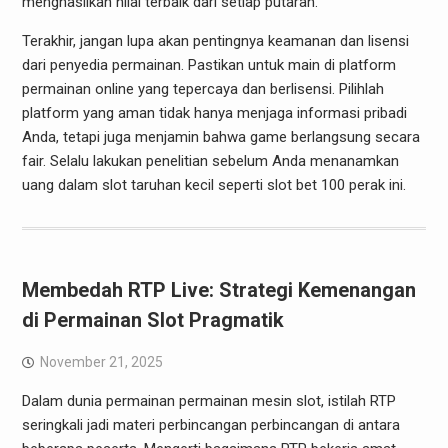
menghasilkan nilai terbaik dari setiap putaran.
Terakhir, jangan lupa akan pentingnya keamanan dan lisensi
dari penyedia permainan. Pastikan untuk main di platform
permainan online yang tepercaya dan berlisensi. Pilihlah
platform yang aman tidak hanya menjaga informasi pribadi
Anda, tetapi juga menjamin bahwa game berlangsung secara
fair. Selalu lakukan penelitian sebelum Anda menanamkan
uang dalam slot taruhan kecil seperti slot bet 100 perak ini.
Membedah RTP Live: Strategi Kemenangan
di Permainan Slot Pragmatik
November 21, 2025
Dalam dunia permainan permainan mesin slot, istilah RTP
seringkali jadi materi perbincangan perbincangan di antara