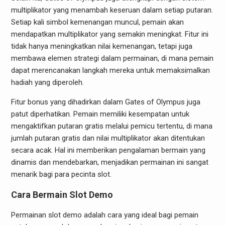
multiplikator yang menambah keseruan dalam setiap putaran.
Setiap kali simbol kemenangan muncul, pemain akan
mendapatkan multiplikator yang semakin meningkat. Fitur ini
tidak hanya meningkatkan nilai kemenangan, tetapi juga
membawa elemen strategi dalam permainan, di mana pemain
dapat merencanakan langkah mereka untuk memaksimalkan
hadiah yang diperoleh.
Fitur bonus yang dihadirkan dalam Gates of Olympus juga
patut diperhatikan. Pemain memiliki kesempatan untuk
mengaktifkan putaran gratis melalui pemicu tertentu, di mana
jumlah putaran gratis dan nilai multiplikator akan ditentukan
secara acak. Hal ini memberikan pengalaman bermain yang
dinamis dan mendebarkan, menjadikan permainan ini sangat
menarik bagi para pecinta slot.
Cara Bermain Slot Demo
Permainan slot demo adalah cara yang ideal bagi pemain