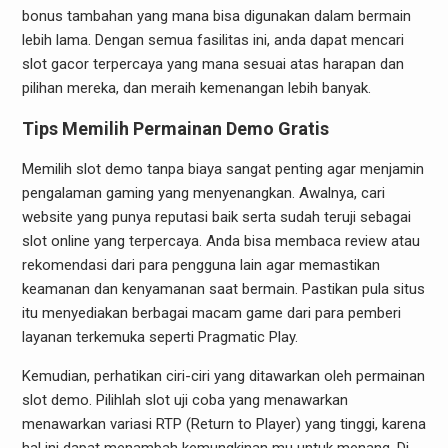
bonus tambahan yang mana bisa digunakan dalam bermain
lebih lama. Dengan semua fasilitas ini, anda dapat mencari
slot gacor terpercaya yang mana sesuai atas harapan dan
pilihan mereka, dan meraih kemenangan lebih banyak.
Tips Memilih Permainan Demo Gratis
Memilih slot demo tanpa biaya sangat penting agar menjamin
pengalaman gaming yang menyenangkan. Awalnya, cari
website yang punya reputasi baik serta sudah teruji sebagai
slot online yang terpercaya. Anda bisa membaca review atau
rekomendasi dari para pengguna lain agar memastikan
keamanan dan kenyamanan saat bermain. Pastikan pula situs
itu menyediakan berbagai macam game dari para pemberi
layanan terkemuka seperti Pragmatic Play.
Kemudian, perhatikan ciri-ciri yang ditawarkan oleh permainan
slot demo. Pilihlah slot uji coba yang menawarkan
menawarkan variasi RTP (Return to Player) yang tinggi, karena