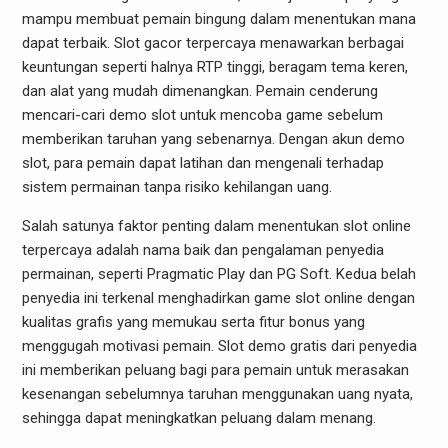
mampu membuat pemain bingung dalam menentukan mana
dapat terbaik. Slot gacor terpercaya menawarkan berbagai
keuntungan seperti halnya RTP tinggi, beragam tema keren,
dan alat yang mudah dimenangkan. Pemain cenderung
mencari-cari demo slot untuk mencoba game sebelum
memberikan taruhan yang sebenarnya. Dengan akun demo
slot, para pemain dapat latihan dan mengenali terhadap
sistem permainan tanpa risiko kehilangan uang.
Salah satunya faktor penting dalam menentukan slot online
terpercaya adalah nama baik dan pengalaman penyedia
permainan, seperti Pragmatic Play dan PG Soft. Kedua belah
penyedia ini terkenal menghadirkan game slot online dengan
kualitas grafis yang memukau serta fitur bonus yang
menggugah motivasi pemain. Slot demo gratis dari penyedia
ini memberikan peluang bagi para pemain untuk merasakan
kesenangan sebelumnya taruhan menggunakan uang nyata,
sehingga dapat meningkatkan peluang dalam menang.