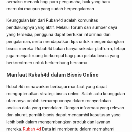
semakin menarik bagi para pengusaha, baik yang baru
memulai maupun yang sudah berpengalaman.
Keunggulan lain dari Rubah4d adalah komunitas
pendukungnya yang aktif. Melalui forum dan sumber daya
yang tersedia, pengguna dapat bertukar informasi dan
pengalaman, serta mendapatkan tips untuk mengembangkan
bisnis mereka. Rubah4d bukan hanya sekedar platform, tetapi
juga menjadi ruang berkumpul bagi para pelaku bisnis yang
berkomitmen untuk berkembang bersama.
Manfaat Rubah4d dalam Bisnis Online
Rubah4d menawarkan berbagai manfaat yang dapat
mengoptimalkan strategi bisnis online. Salah satu keunggulan
utamanya adalah kemampuannya dalam menyediakan
analisis data yang mendalam. Dengan informasi yang relevan
dan akurat, pemilik bisnis dapat mengambil keputusan yang
lebih baik dalam mengembangkan produk dan layanan
mereka.
Rubah 4d
Data ini membantu dalam memahami