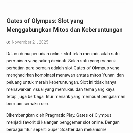
Gates of Olympus: Slot yang
Menggabungkan Mitos dan Keberuntungan
November 21, 2025
Dalam dunia perjudian online, slot telah menjadi salah satu
permainan yang paling diminati. Salah satu yang menarik
perhatian para pemain adalah slot Gates of Olympus yang
menghadirkan kombinasi menawan antara mitos Yunani dan
peluang untuk meraih keberuntungan. Slot ini tidak hanya
menawarkan visual yang memukau dan tema yang kaya,
tetapi juga berbagai fitur menarik yang membuat pengalaman
bermain semakin seru.
Dikembangkan oleh Pragmatic Play, Gates of Olympus
menjadi favorit di kalangan penggemar slot online. Dengan
berbagai fitur seperti Super Scatter dan mekanisme