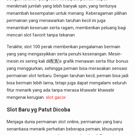
menikmati jumlah yang lebih banyak spin, yang tentunya
menambah kesempatan untuk menang. Keberagaman pilihan
permainan yang menawarkan taruhan kecil ini juga
menambah keseruan serta ragam, memberikan peluang bagi
mencari slot favorit tanpa tekanan.
Terakhir, slot 100 perak memberikan pengalaman bermain
yang yang mengasyikkan serta penuhi kesenangan. Mesin-
mesin ini sering kali dil配配e grafik menawan serta fitur bonus
yang menggiurkan, sehingga pemain bisa merasakan sensasi
permainan slot terbaru. Dengan taruhan kecil, pemain bisa jadi
bisa bermain lebih lama, tetapi juga dapat mengalami seluruh
fitur menarik yang ada tanpa merasa khawatir khawatir
mengenai kerugian.
slot gacor
Slot Baru yg Patut Dicoba
Menjaga dunia permainan slot online, permainan yang baru
senantiasa menarik perhatian beberapa pemain, khususnya