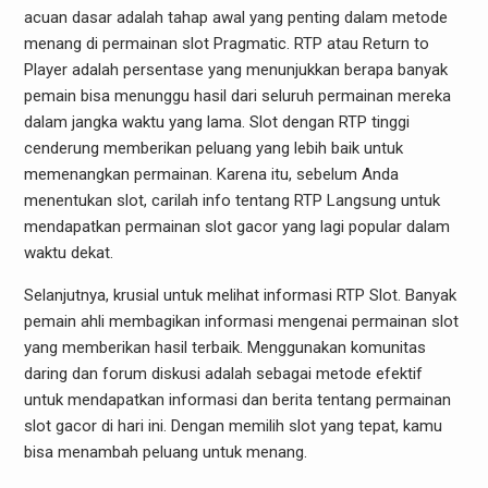
acuan dasar adalah tahap awal yang penting dalam metode
menang di permainan slot Pragmatic. RTP atau Return to
Player adalah persentase yang menunjukkan berapa banyak
pemain bisa menunggu hasil dari seluruh permainan mereka
dalam jangka waktu yang lama. Slot dengan RTP tinggi
cenderung memberikan peluang yang lebih baik untuk
memenangkan permainan. Karena itu, sebelum Anda
menentukan slot, carilah info tentang RTP Langsung untuk
mendapatkan permainan slot gacor yang lagi popular dalam
waktu dekat.
Selanjutnya, krusial untuk melihat informasi RTP Slot. Banyak
pemain ahli membagikan informasi mengenai permainan slot
yang memberikan hasil terbaik. Menggunakan komunitas
daring dan forum diskusi adalah sebagai metode efektif
untuk mendapatkan informasi dan berita tentang permainan
slot gacor di hari ini. Dengan memilih slot yang tepat, kamu
bisa menambah peluang untuk menang.