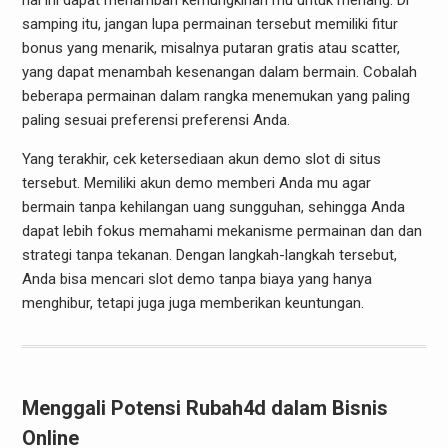
hal ini dapat menambah kemungkinan mu untuk menang. Di
samping itu, jangan lupa permainan tersebut memiliki fitur
bonus yang menarik, misalnya putaran gratis atau scatter,
yang dapat menambah kesenangan dalam bermain. Cobalah
beberapa permainan dalam rangka menemukan yang paling
paling sesuai preferensi preferensi Anda.
Yang terakhir, cek ketersediaan akun demo slot di situs
tersebut. Memiliki akun demo memberi Anda mu agar
bermain tanpa kehilangan uang sungguhan, sehingga Anda
dapat lebih fokus memahami mekanisme permainan dan dan
strategi tanpa tekanan. Dengan langkah-langkah tersebut,
Anda bisa mencari slot demo tanpa biaya yang hanya
menghibur, tetapi juga juga memberikan keuntungan.
Menggali Potensi Rubah4d dalam Bisnis
Online