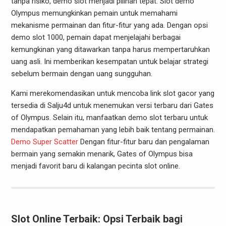
tanpa risiko, demo slot menjadi pilihan tepat. Slot demo
Olympus memungkinkan pemain untuk memahami
mekanisme permainan dan fitur-fitur yang ada. Dengan opsi
demo slot 1000, pemain dapat menjelajahi berbagai
kemungkinan yang ditawarkan tanpa harus mempertaruhkan
uang asli. Ini memberikan kesempatan untuk belajar strategi
sebelum bermain dengan uang sungguhan.
Kami merekomendasikan untuk mencoba link slot gacor yang
tersedia di Salju4d untuk menemukan versi terbaru dari Gates
of Olympus. Selain itu, manfaatkan demo slot terbaru untuk
mendapatkan pemahaman yang lebih baik tentang permainan.
Demo Super Scatter
Dengan fitur-fitur baru dan pengalaman
bermain yang semakin menarik, Gates of Olympus bisa
menjadi favorit baru di kalangan pecinta slot online.
Slot Online Terbaik: Opsi Terbaik bagi