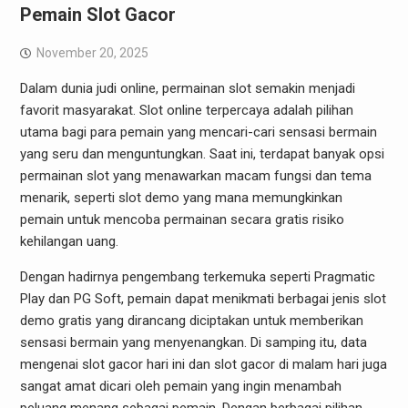
Pemain Slot Gacor
November 20, 2025
Dalam dunia judi online, permainan slot semakin menjadi
favorit masyarakat. Slot online terpercaya adalah pilihan
utama bagi para pemain yang mencari-cari sensasi bermain
yang seru dan menguntungkan. Saat ini, terdapat banyak opsi
permainan slot yang menawarkan macam fungsi dan tema
menarik, seperti slot demo yang mana memungkinkan
pemain untuk mencoba permainan secara gratis risiko
kehilangan uang.
Dengan hadirnya pengembang terkemuka seperti Pragmatic
Play dan PG Soft, pemain dapat menikmati berbagai jenis slot
demo gratis yang dirancang diciptakan untuk memberikan
sensasi bermain yang menyenangkan. Di samping itu, data
mengenai slot gacor hari ini dan slot gacor di malam hari juga
sangat amat dicari oleh pemain yang ingin menambah