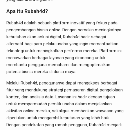
Apa itu Rubah4d?
Rubah4d adalah sebuah platform inovatif yang fokus pada
pengembangan bisnis online. Dengan semakin meningkatnya
kebutuhan akan solusi digital, Rubah4d hadir sebagai
alternatif bagi para pelaku usaha yang ingin memanfaatkan
teknologi untuk meningkatkan performa mereka. Platform ini
menawarkan berbagai layanan yang dirancang untuk
membantu pengguna memahami dan mengoptimalkan
potensi bisnis mereka di dunia maya.
Melalui Rubah4d, penggunanya dapat mengakses berbagai
fitur yang mendukung strategi pemasaran digital, pengelolaan
konten, dan analisis data. Layanan ini hadir dengan tujuan
untuk mempermudah pemilik usaha dalam menjalankan
aktivitas online mereka, sekaligus memberikan wawasan yang
diperlukan untuk mengambil keputusan yang lebih baik.
Dengan pendekatan yang ramah pengguna, Rubah4d menjadi