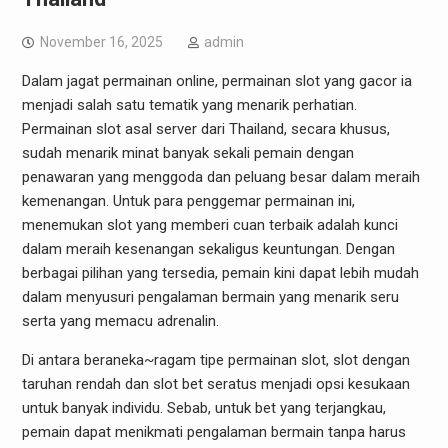
November 16, 2025
admin
Dalam jagat permainan online, permainan slot yang gacor ia
menjadi salah satu tematik yang menarik perhatian.
Permainan slot asal server dari Thailand, secara khusus,
sudah menarik minat banyak sekali pemain dengan
penawaran yang menggoda dan peluang besar dalam meraih
kemenangan. Untuk para penggemar permainan ini,
menemukan slot yang memberi cuan terbaik adalah kunci
dalam meraih kesenangan sekaligus keuntungan. Dengan
berbagai pilihan yang tersedia, pemain kini dapat lebih mudah
dalam menyusuri pengalaman bermain yang menarik seru
serta yang memacu adrenalin.
Di antara beraneka~ragam tipe permainan slot, slot dengan
taruhan rendah dan slot bet seratus menjadi opsi kesukaan
untuk banyak individu. Sebab, untuk bet yang terjangkau,
pemain dapat menikmati pengalaman bermain tanpa harus