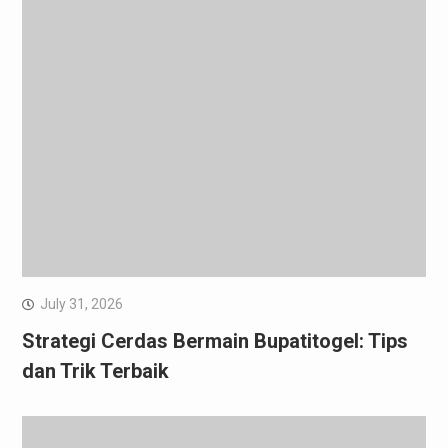
July 31, 2026
Strategi Cerdas Bermain Bupatitogel: Tips
dan Trik Terbaik