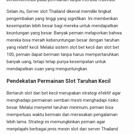
Selain itu, Server slot Thailand dikenal memiliki tingkat
pengembalian yang tinggi yang signifikan. Ini memberikan
kesempatan lebih besar bagi mereka untuk mendapatkan
keuntungan yang besar. Banyak pemain melaporkan bahwa
mereka bisa meraih keberuntungan besar dengan taruhan
yang relatif kecil. Melalui sistem slot bet kecil dan slot bet
100, pemain dapat bermain tanpa harus mempertaruhkan
banyak uang, tetapi tetap punya kesempatan untuk
mendapatkan cuan yang menguntungkan.
Pendekatan Permainan Slot Taruhan Kecil
Bertaruh slot dari bet kecil merupakan strategi efektif agar
menghadapi permainan sembari mesti menghadapi risiko
besar. Melalui menyetel taruhan minimum, pemain bisa
memperluas waktu bermain dan merasakan pengalaman
lebih lama. Strategi ini memungkinkan pemain agar
menjelajahi berbagai jenis mesin slot dari server Thailand