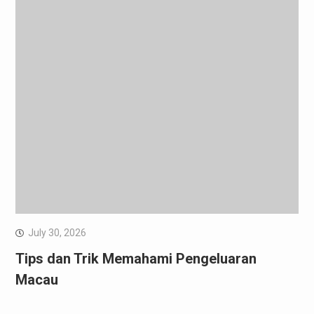
July 30, 2026
Tips dan Trik Memahami Pengeluaran
Macau