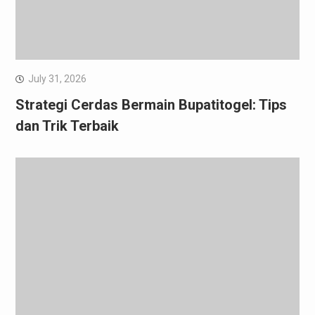
July 31, 2026
Strategi Cerdas Bermain Bupatitogel: Tips
dan Trik Terbaik