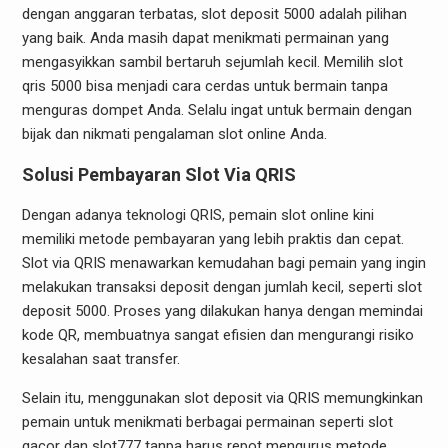
dengan anggaran terbatas, slot deposit 5000 adalah pilihan
yang baik. Anda masih dapat menikmati permainan yang
mengasyikkan sambil bertaruh sejumlah kecil. Memilih slot
qris 5000 bisa menjadi cara cerdas untuk bermain tanpa
menguras dompet Anda. Selalu ingat untuk bermain dengan
bijak dan nikmati pengalaman slot online Anda.
Solusi Pembayaran Slot Via QRIS
Dengan adanya teknologi QRIS, pemain slot online kini
memiliki metode pembayaran yang lebih praktis dan cepat.
Slot via QRIS menawarkan kemudahan bagi pemain yang ingin
melakukan transaksi deposit dengan jumlah kecil, seperti slot
deposit 5000. Proses yang dilakukan hanya dengan memindai
kode QR, membuatnya sangat efisien dan mengurangi risiko
kesalahan saat transfer.
Selain itu, menggunakan slot deposit via QRIS memungkinkan
pemain untuk menikmati berbagai permainan seperti slot
gacor dan slot777 tanpa harus repot mengurus metode