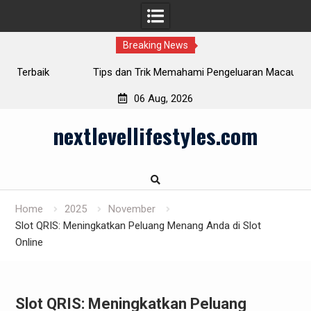
Breaking News
aik
Tips dan Trik Memahami Pengeluaran Macau
06 Aug, 2026
Skip
nextlevellifestyles.com
to
content
Home
2025
November
Slot QRIS: Meningkatkan Peluang Menang Anda di Slot
Online
Slot QRIS: Meningkatkan Peluang