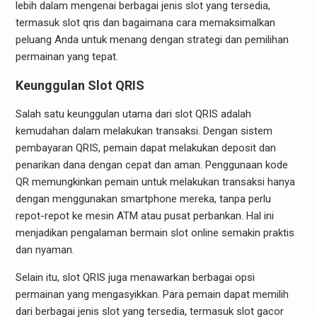
lebih dalam mengenai berbagai jenis slot yang tersedia,
termasuk slot qris dan bagaimana cara memaksimalkan
peluang Anda untuk menang dengan strategi dan pemilihan
permainan yang tepat.
Keunggulan Slot QRIS
Salah satu keunggulan utama dari slot QRIS adalah
kemudahan dalam melakukan transaksi. Dengan sistem
pembayaran QRIS, pemain dapat melakukan deposit dan
penarikan dana dengan cepat dan aman. Penggunaan kode
QR memungkinkan pemain untuk melakukan transaksi hanya
dengan menggunakan smartphone mereka, tanpa perlu
repot-repot ke mesin ATM atau pusat perbankan. Hal ini
menjadikan pengalaman bermain slot online semakin praktis
dan nyaman.
Selain itu, slot QRIS juga menawarkan berbagai opsi
permainan yang mengasyikkan. Para pemain dapat memilih
dari berbagai jenis slot yang tersedia, termasuk slot gacor