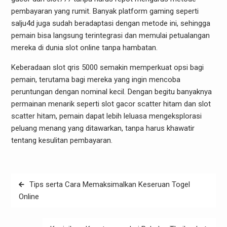
pembayaran yang rumit. Banyak platform gaming seperti
salju4d juga sudah beradaptasi dengan metode ini, sehingga
pemain bisa langsung terintegrasi dan memulai petualangan
mereka di dunia slot online tanpa hambatan.
Keberadaan slot qris 5000 semakin memperkuat opsi bagi
pemain, terutama bagi mereka yang ingin mencoba
peruntungan dengan nominal kecil. Dengan begitu banyaknya
permainan menarik seperti slot gacor scatter hitam dan slot
scatter hitam, pemain dapat lebih leluasa mengeksplorasi
peluang menang yang ditawarkan, tanpa harus khawatir
tentang kesulitan pembayaran.
Post
Tips serta Cara Memaksimalkan Keseruan Togel
navigation
Online