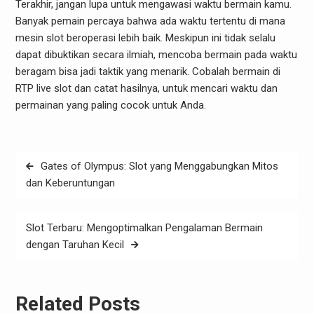
Terakhir, jangan lupa untuk mengawasi waktu bermain kamu.
Banyak pemain percaya bahwa ada waktu tertentu di mana
mesin slot beroperasi lebih baik. Meskipun ini tidak selalu
dapat dibuktikan secara ilmiah, mencoba bermain pada waktu
beragam bisa jadi taktik yang menarik. Cobalah bermain di
RTP live slot dan catat hasilnya, untuk mencari waktu dan
permainan yang paling cocok untuk Anda.
Post
Gates of Olympus: Slot yang Menggabungkan Mitos
navigation
dan Keberuntungan
Slot Terbaru: Mengoptimalkan Pengalaman Bermain
dengan Taruhan Kecil
Related Posts