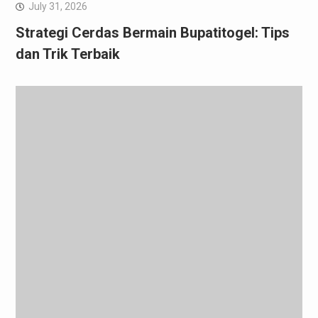
July 31, 2026
Strategi Cerdas Bermain Bupatitogel: Tips
dan Trik Terbaik