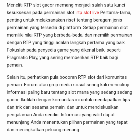
Meneliti RTP slot gacor memang menjadi salah satu kunci
kesuksesan pada permainan slot.
rtp slot live
Pertama-tama,
penting untuk melaksanakan riset tentang beragam jenis
permainan yang tersedia di platform. Setiap permainan slot
memiliki nilai RTP yang berbeda-beda, dan memilih permainan
dengan RTP yang tinggi adalah langkah pertama yang baik.
Fokuslah pada penyedia game yang dikenal baik, seperti
Pragmatic Play, yang sering memberikan RTP baik bagi
pemain.
Selain itu, perhatikan pula bocoran RTP slot dari komunitas
pemain. Forum atau grup media sosial sering kali mencakup
informasi paling baru tentang slot mana yang sedang sedang
gacor. Ikutilah dengan komunitas ini untuk mendapatkan tips
dan trik dari sesama pemain, dan untuk mendiskusikan
pengalaman Anda sendiri. Informasi yang valid dapat
menunjang Anda menentukan pilihan permainan yang tepat
dan meningkatkan peluang menang.