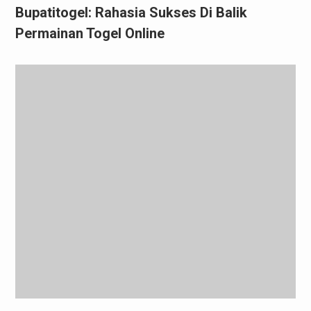
Bupatitogel: Rahasia Sukses Di Balik
Permainan Togel Online