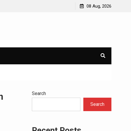
ama?
Bupatitogel: Rahasia Sukses Di Balik Permainan Togel
08 Aug, 2026
Online
Search
n
Search
Recent Posts