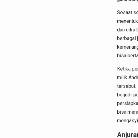
Sesaat se
menentuka
dan citra
berbagai 
kemenanga
bisa bert
Ketika pe
milik And
tersebut.
berjudi ju
persiapka
bisa mera
mengasyi
Anjura