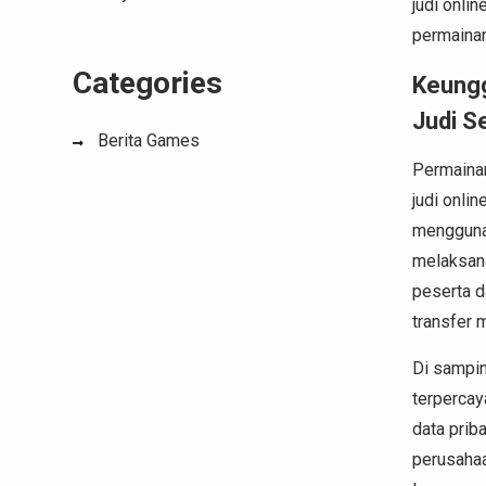
judi onli
permainan
Categories
Keungg
Judi S
Berita Games
Permaina
judi onli
menggunak
melaksana
peserta d
transfer 
Di sampin
terpercay
data prib
perusaha