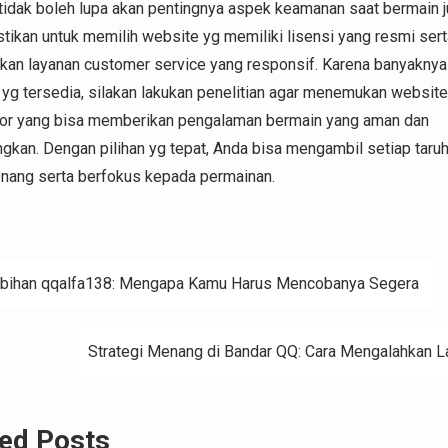
 tidak boleh lupa akan pentingnya aspek keamanan saat bermain ju
stikan untuk memilih website yg memiliki lisensi yang resmi sert
an layanan customer service yang responsif. Karena banyaknya 
t yg tersedia, silakan lakukan penelitian agar menemukan website
cor yang bisa memberikan pengalaman bermain yang aman dan
kan. Dengan pilihan yg tepat, Anda bisa mengambil setiap taru
enang serta berfokus kepada permainan.
bihan qqalfa138: Mengapa Kamu Harus Mencobanya Segera
ation
Strategi Menang di Bandar QQ: Cara Mengalahkan 
ed Posts