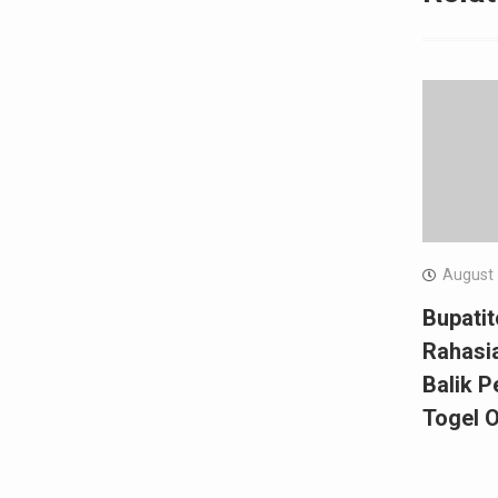
August 
Bupatit
Rahasi
Balik 
Togel O