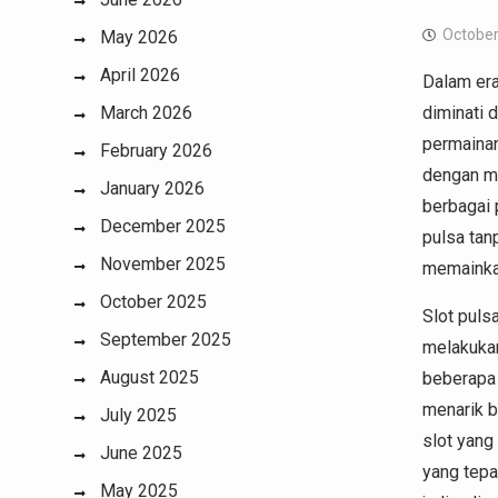
October
May 2026
April 2026
Dalam era 
March 2026
diminati 
permainan
February 2026
dengan mu
January 2026
berbagai p
December 2025
pulsa tan
November 2025
memainkan
October 2025
Slot puls
September 2025
melakukan
August 2025
beberapa 
menarik b
July 2025
slot yang
June 2025
yang tepat
May 2025