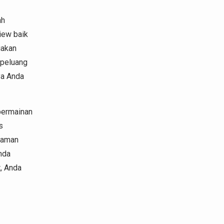
ah
iew baik
iakan
 peluang
ya Anda
permainan
s
laman
Anda
t, Anda