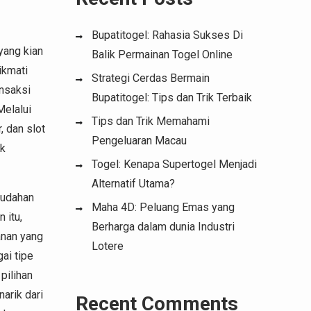
Bupatitogel: Rahasia Sukses Di
 yang kian
Balik Permainan Togel Online
ikmati
Strategi Cerdas Bermain
ansaksi
Bupatitogel: Tips dan Trik Terbaik
Melalui
Tips dan Trik Memahami
, dan slot
Pengeluaran Macau
uk
Togel: Kenapa Supertogel Menjadi
Alternatif Utama?
mudahan
Maha 4D: Peluang Emas yang
 itu,
Berharga dalam dunia Industri
anan yang
Lotere
ai tipe
pilihan
narik dari
Recent Comments