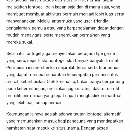
kemudahan akses akses dari situs online. Pemain dapat
melakukan iontogel login kapan saja dan di mana saja, yang
membuat membuat aktivitas bermain menjadi lebih luas serta
menyenangkan. Melalui antarmuka yang user-friendly
pengalaman, pemula atau yang berpengalaman dapat dengan
mudah menavigasi serta menemukan permainan yang
mereka sukai.
Selain itu, iontogel juga menyediakan beragam tipe game
yang seru, seperti slot iontogel slot banyak banyak diminati.
Permainan ini memberikan sejumlah tema serta fitur bonus
yang dapat mampu menambah kesempatan pemain untuk
meraih keberhasilan. Oleh karena itu, bukan hanya bergantung
pada keberuntungan, melainkan juga strategi dalam memilih
memilih permainan yang tepat dapat menghadirkan manfaat
yang lebih bagi setiap pemain.
Keuntungan lainnya adalah adanya tautan iontogel alternatif
yang memudahkan masuk bagi pengguna yang mendapatkan
hambatan saat masuk ke situs utama. Dengan akses