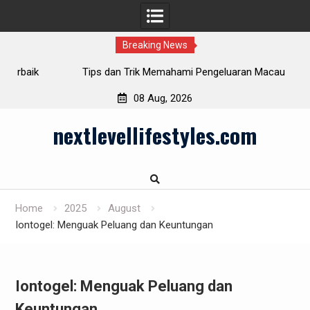
Breaking News
aik
Tips dan Trik Memahami Pengeluaran Macau
08 Aug, 2026
Skip
nextlevellifestyles.com
to
content
Home
2025
August
Iontogel: Menguak Peluang dan Keuntungan
Iontogel: Menguak Peluang dan
Keuntungan