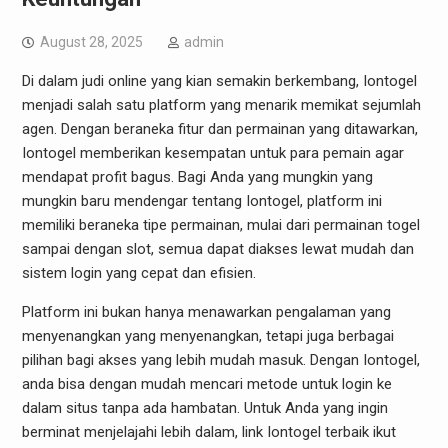
August 28, 2025
admin
Di dalam judi online yang kian semakin berkembang, Iontogel
menjadi salah satu platform yang menarik memikat sejumlah
agen. Dengan beraneka fitur dan permainan yang ditawarkan,
Iontogel memberikan kesempatan untuk para pemain agar
mendapat profit bagus. Bagi Anda yang mungkin yang
mungkin baru mendengar tentang Iontogel, platform ini
memiliki beraneka tipe permainan, mulai dari permainan togel
sampai dengan slot, semua dapat diakses lewat mudah dan
sistem login yang cepat dan efisien.
Platform ini bukan hanya menawarkan pengalaman yang
menyenangkan yang menyenangkan, tetapi juga berbagai
pilihan bagi akses yang lebih mudah masuk. Dengan Iontogel,
anda bisa dengan mudah mencari metode untuk login ke
dalam situs tanpa ada hambatan. Untuk Anda yang ingin
berminat menjelajahi lebih dalam, link Iontogel terbaik ikut