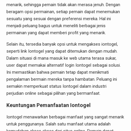
menarik, sehingga pemain tidak akan merasa jenuh. Dengan
beragam opsi permainan, setiap pemain dapat menemukan
sesuatu yang sesuai dengan preferensi mereka. Hal ini
menjadi peluang bagus untuk meneliti berbagai jenis
permainan yang dapat memberi profit yang menarik.
Selain itu, tersedia banyak opsi untuk mengakses iontogel,
seperti link Iontogel yang dapat ditemukan dengan mudah.
Dalam situasi di mana masuk ke web utama terasa sukar,
user dapat memakai alternatif login Iontogel sebagai solusi.
Ini memastikan bahwa pemain tetap dapat menikmati
pengalaman bermain mereka tanpa hambatan. Peluang ini
semakin memperkuat status Iontogel dalam industri
perjudian online sebagai pilihan yang bermanfaat.
Keuntungan Pemanfaatan Iontogel
Iontogel menawarkan berbagai manfaat yang sangat menarik
untuk penggunanya. Salah satu manfaat utama adalah