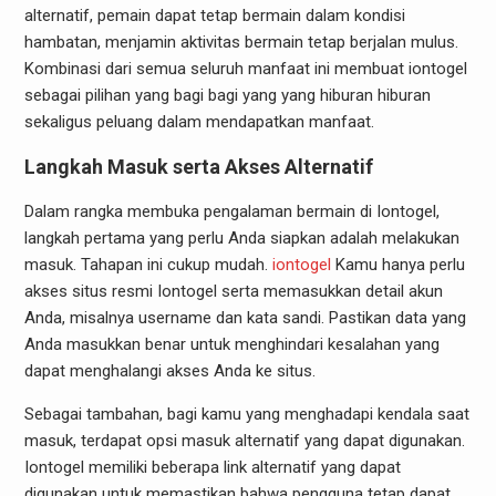
alternatif, pemain dapat tetap bermain dalam kondisi
hambatan, menjamin aktivitas bermain tetap berjalan mulus.
Kombinasi dari semua seluruh manfaat ini membuat iontogel
sebagai pilihan yang bagi bagi yang yang hiburan hiburan
sekaligus peluang dalam mendapatkan manfaat.
Langkah Masuk serta Akses Alternatif
Dalam rangka membuka pengalaman bermain di Iontogel,
langkah pertama yang perlu Anda siapkan adalah melakukan
masuk. Tahapan ini cukup mudah.
iontogel
Kamu hanya perlu
akses situs resmi Iontogel serta memasukkan detail akun
Anda, misalnya username dan kata sandi. Pastikan data yang
Anda masukkan benar untuk menghindari kesalahan yang
dapat menghalangi akses Anda ke situs.
Sebagai tambahan, bagi kamu yang menghadapi kendala saat
masuk, terdapat opsi masuk alternatif yang dapat digunakan.
Iontogel memiliki beberapa link alternatif yang dapat
digunakan untuk memastikan bahwa pengguna tetap dapat