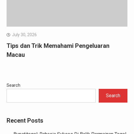
July 30, 2026
Tips dan Trik Memahami Pengeluaran
Macau
Search
Search
Recent Posts