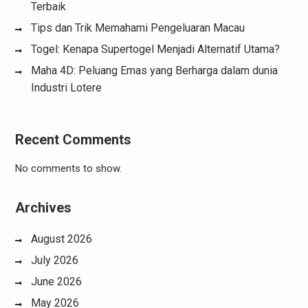
Terbaik
Tips dan Trik Memahami Pengeluaran Macau
Togel: Kenapa Supertogel Menjadi Alternatif Utama?
Maha 4D: Peluang Emas yang Berharga dalam dunia
Industri Lotere
Recent Comments
No comments to show.
Archives
August 2026
July 2026
June 2026
May 2026