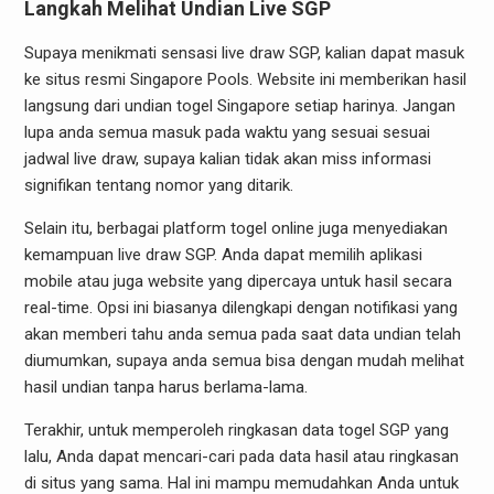
Langkah Melihat Undian Live SGP
Supaya menikmati sensasi live draw SGP, kalian dapat masuk
ke situs resmi Singapore Pools. Website ini memberikan hasil
langsung dari undian togel Singapore setiap harinya. Jangan
lupa anda semua masuk pada waktu yang sesuai sesuai
jadwal live draw, supaya kalian tidak akan miss informasi
signifikan tentang nomor yang ditarik.
Selain itu, berbagai platform togel online juga menyediakan
kemampuan live draw SGP. Anda dapat memilih aplikasi
mobile atau juga website yang dipercaya untuk hasil secara
real-time. Opsi ini biasanya dilengkapi dengan notifikasi yang
akan memberi tahu anda semua pada saat data undian telah
diumumkan, supaya anda semua bisa dengan mudah melihat
hasil undian tanpa harus berlama-lama.
Terakhir, untuk memperoleh ringkasan data togel SGP yang
lalu, Anda dapat mencari-cari pada data hasil atau ringkasan
di situs yang sama. Hal ini mampu memudahkan Anda untuk