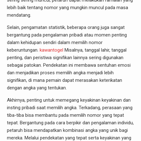
sering sering muncul, petaruh dapat melakukan ramalan yang
lebih baik tentang nomor yang mungkin muncul pada masa
mendatang.
Selain, pengamatan statistik, beberapa orang juga sangat
bergantung pada pengalaman pribadi atau momen penting
dalam kehidupan sendiri dalam memilih nomor
keberuntungan.
kawantogel
Misalnya, tanggal lahir, tanggal
penting, dan peristiwa signifikan lainnya sering digunakan
sebagai patokan. Pendekatan ini membawa sentuhan emosi
dan menjadikan proses memilih angka menjadi lebih
signifikan, di mana pemain dapat merasakan keterikatan
dengan angka yang tentukan.
Akhirnya, penting untuk memegang keyakinan keyakinan dan
insting pribadi saat memilih angka. Terkadang, perasaan yang
tiba-tiba bisa membantu pada memilih nomor yang tepat
tepat. Bergantung pada cara berpikir dan pengalaman individu,
petaruh bisa mendapatkan kombinasi angka yang unik bagi
mereka. Melalui pendekatan yang tepat serta keyakinan yang