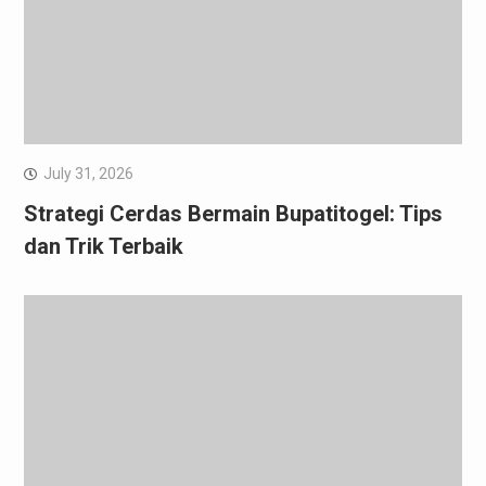
July 31, 2026
Strategi Cerdas Bermain Bupatitogel: Tips
dan Trik Terbaik