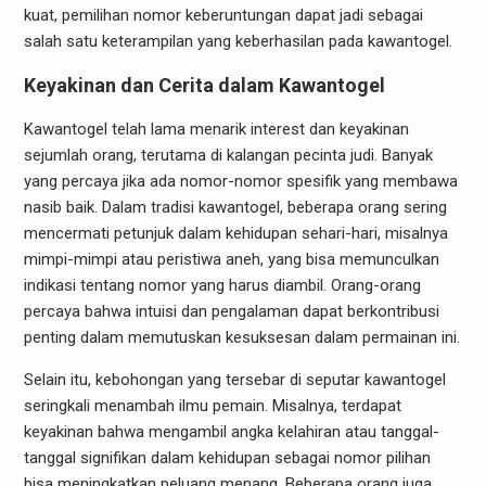
kuat, pemilihan nomor keberuntungan dapat jadi sebagai
salah satu keterampilan yang keberhasilan pada kawantogel.
Keyakinan dan Cerita dalam Kawantogel
Kawantogel telah lama menarik interest dan keyakinan
sejumlah orang, terutama di kalangan pecinta judi. Banyak
yang percaya jika ada nomor-nomor spesifik yang membawa
nasib baik. Dalam tradisi kawantogel, beberapa orang sering
mencermati petunjuk dalam kehidupan sehari-hari, misalnya
mimpi-mimpi atau peristiwa aneh, yang bisa memunculkan
indikasi tentang nomor yang harus diambil. Orang-orang
percaya bahwa intuisi dan pengalaman dapat berkontribusi
penting dalam memutuskan kesuksesan dalam permainan ini.
Selain itu, kebohongan yang tersebar di seputar kawantogel
seringkali menambah ilmu pemain. Misalnya, terdapat
keyakinan bahwa mengambil angka kelahiran atau tanggal-
tanggal signifikan dalam kehidupan sebagai nomor pilihan
bisa meningkatkan peluang menang. Beberapa orang juga