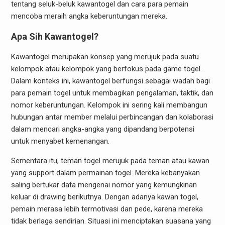
tentang seluk-beluk kawantogel dan cara para pemain
mencoba meraih angka keberuntungan mereka.
Apa Sih Kawantogel?
Kawantogel merupakan konsep yang merujuk pada suatu
kelompok atau kelompok yang berfokus pada game togel.
Dalam konteks ini, kawantogel berfungsi sebagai wadah bagi
para pemain togel untuk membagikan pengalaman, taktik, dan
nomor keberuntungan. Kelompok ini sering kali membangun
hubungan antar member melalui perbincangan dan kolaborasi
dalam mencari angka-angka yang dipandang berpotensi
untuk menyabet kemenangan.
Sementara itu, teman togel merujuk pada teman atau kawan
yang support dalam permainan togel. Mereka kebanyakan
saling bertukar data mengenai nomor yang kemungkinan
keluar di drawing berikutnya. Dengan adanya kawan togel,
pemain merasa lebih termotivasi dan pede, karena mereka
tidak berlaga sendirian. Situasi ini menciptakan suasana yang