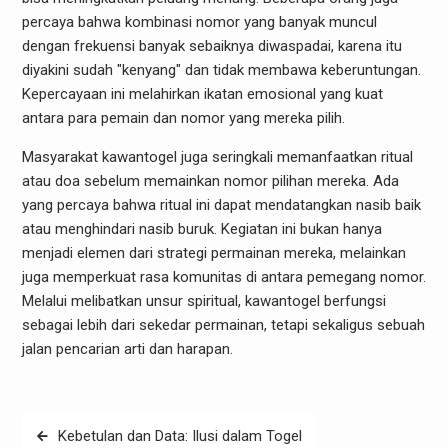
percaya bahwa kombinasi nomor yang banyak muncul
dengan frekuensi banyak sebaiknya diwaspadai, karena itu
diyakini sudah "kenyang" dan tidak membawa keberuntungan.
Kepercayaan ini melahirkan ikatan emosional yang kuat
antara para pemain dan nomor yang mereka pilih.
Masyarakat kawantogel juga seringkali memanfaatkan ritual
atau doa sebelum memainkan nomor pilihan mereka. Ada
yang percaya bahwa ritual ini dapat mendatangkan nasib baik
atau menghindari nasib buruk. Kegiatan ini bukan hanya
menjadi elemen dari strategi permainan mereka, melainkan
juga memperkuat rasa komunitas di antara pemegang nomor.
Melalui melibatkan unsur spiritual, kawantogel berfungsi
sebagai lebih dari sekedar permainan, tetapi sekaligus sebuah
jalan pencarian arti dan harapan.
Post
Kebetulan dan Data: Ilusi dalam Togel