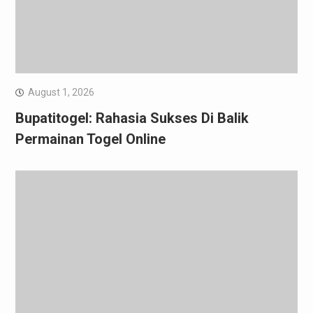
August 1, 2026
Bupatitogel: Rahasia Sukses Di Balik
Permainan Togel Online