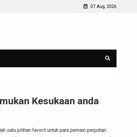
di Alternatif Utama?
Bupatitogel: Rahasia Sukses Di Balik Perm
07 Aug, 2026
Online
 Temukan Kesukaan anda
ah satu pilihan favorit untuk para pemain perjudian