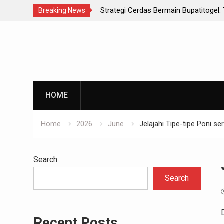
rdas Bermain Bupatitogel: Tips dan Trik
Tips dan Trik Memah
Breaking News
Skip
to
content
HOME
Home
2026
June
Jelajahi Tipe-tipe Poni 
Search
Search
Recent Posts