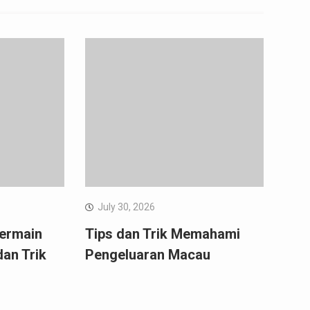
July 30, 2026
Bermain
Tips dan Trik Memahami
dan Trik
Pengeluaran Macau