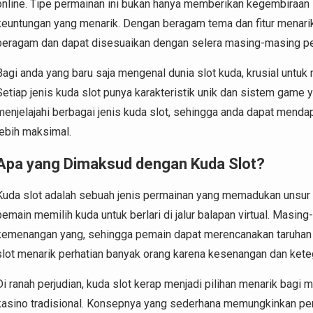
online. Tipe permainan ini bukan hanya memberikan kegembiraan 
keuntungan yang menarik. Dengan beragam tema dan fitur menar
beragam dan dapat disesuaikan dengan selera masing-masing p
Bagi anda yang baru saja mengenal dunia slot kuda, krusial untu
Setiap jenis kuda slot punya karakteristik unik dan sistem game ya
menjelajahi berbagai jenis kuda slot, sehingga anda dapat mend
lebih maksimal.
Apa yang Dimaksud dengan Kuda Slot?
Kuda slot adalah sebuah jenis permainan yang memadukan unsur k
pemain memilih kuda untuk berlari di jalur balapan virtual. Masin
kemenangan yang, sehingga pemain dapat merencanakan taruhan 
slot menarik perhatian banyak orang karena kesenangan dan ket
Di ranah perjudian, kuda slot kerap menjadi pilihan menarik bagi
kasino tradisional. Konsepnya yang sederhana memungkinkan pemai