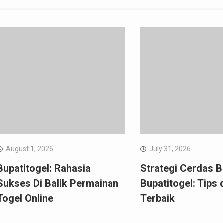
August 1, 2026
July 31, 2026
Bupatitogel: Rahasia
Strategi Cerdas 
Sukses Di Balik Permainan
Bupatitogel: Tips 
Togel Online
Terbaik