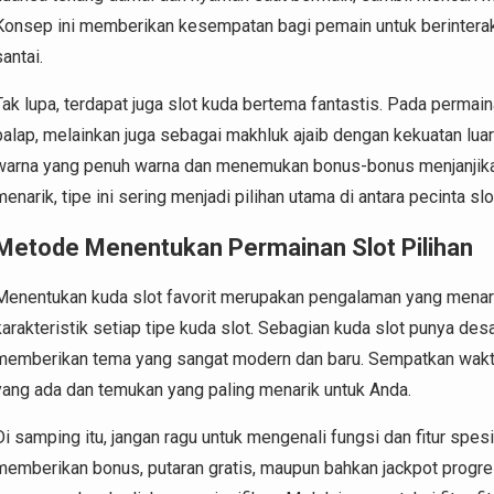
Konsep ini memberikan kesempatan bagi pemain untuk berinterak
santai.
Tak lupa, terdapat juga slot kuda bertema fantastis. Pada permai
balap, melainkan juga sebagai makhluk ajaib dengan kekuatan lu
warna yang penuh warna dan menemukan bonus-bonus menjanjikan. D
menarik, tipe ini sering menjadi pilihan utama di antara pecinta slo
Metode Menentukan Permainan Slot Pilihan
Menentukan kuda slot favorit merupakan pengalaman yang menar
karakteristik setiap tipe kuda slot. Sebagian kuda slot punya des
memberikan tema yang sangat modern dan baru. Sempatkan wakt
yang ada dan temukan yang paling menarik untuk Anda.
Di samping itu, jangan ragu untuk mengenali fungsi dan fitur spesi
memberikan bonus, putaran gratis, maupun bahkan jackpot progre