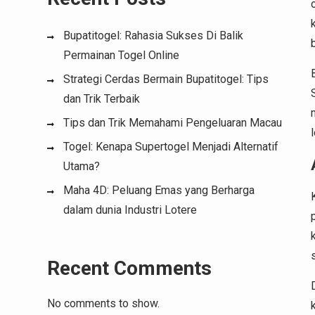
Bupatitogel: Rahasia Sukses Di Balik
Permainan Togel Online
Strategi Cerdas Bermain Bupatitogel: Tips
dan Trik Terbaik
Tips dan Trik Memahami Pengeluaran Macau
Togel: Kenapa Supertogel Menjadi Alternatif
Utama?
Maha 4D: Peluang Emas yang Berharga
dalam dunia Industri Lotere
Recent Comments
No comments to show.