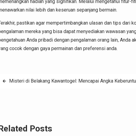
memenangkan hadiah yang signifikan. Melalui mengetahui fitur-fi
menawarkan nilai lebih dan keseruan sepanjang bermain.
Terakhir, pastikan agar mempertimbangkan ulasan dan tips dari k
pengalaman mereka yang bisa dapat menyediakan wawasan yang
pengetahuan Anda pribadi dengan pengalaman orang lain, Anda ak
yang cocok dengan gaya permainan dan preferensi anda.
Post
Misteri di Belakang Kawantogel: Mencapai Angka Keberunt
navigation
Related Posts