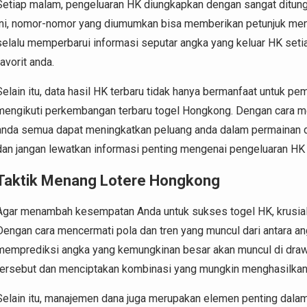
Setiap malam, pengeluaran HK diungkapkan dengan sangat ditun
ini, nomor-nomor yang diumumkan bisa memberikan petunjuk menge
selalu memperbarui informasi seputar angka yang keluar HK setia
favorit anda.
Selain itu, data hasil HK terbaru tidak hanya bermanfaat untuk pem
mengikuti perkembangan terbaru togel Hongkong. Dengan cara me
anda semua dapat meningkatkan peluang anda dalam permainan di
dan jangan lewatkan informasi penting mengenai pengeluaran HK 
Taktik Menang Lotere Hongkong
Agar menambah kesempatan Anda untuk sukses togel HK, krusial 
Dengan cara mencermati pola dan tren yang muncul dari antara a
memprediksi angka yang kemungkinan besar akan muncul di draw 
tersebut dan menciptakan kombinasi yang mungkin menghasilka
Selain itu, manajemen dana juga merupakan elemen penting dalam