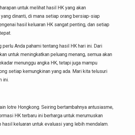
arapan untuk melihat hasil HK yang akan
ang dinanti, di mana setiap orang bersiap-siap
genai hasil keluaran HK sangat penting, dan setiap
tepat.
erlu Anda pahami tentang hasil HK hari ini. Dari
nakan untuk meningkatkan peluang menang, semua akan
a sekadar menunggu angka HK, tetapi juga mampu
ng setiap kemungkinan yang ada. Mari kita telusuri
 ini.
main lotre Hongkong. Seiring bertambahnya antusiasme,
formasi HK terbaru ini berharga untuk merumuskan
 hasil keluaran untuk evaluasi yang lebih mendalam.