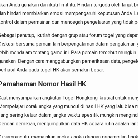
akan Anda gunakan dan ikuti limit itu. Hindari tergoda oleh lanju
dan hindari membiarkan emosi mempengaruhi keputusan Anda. L
kontrol dalam permainan dan mencegah pengeluaran yang tidak pe
Sebagai penutup, ikutlah dengan grup atau forum togel yang dap
Diskusi bersama pemain lain berpengalaman dalam pengalama
lebih mendalam tentang game ini. Para pemain tersebut mungkin 
gunakan. Dengan cara menggabungkan pemeriksaan data, pengelol
berhasil Anda pada togel HK akan semakin besar.
Pemahaman Nomor Hasil HK
Saat menyampaikan angkutan Togel Hongkong, krusial untuk menyus
Mempelajari corak angka yang muncul di hasil HK yang lalu bis
yang sering keluar dalam jangka waktu spesifik mungkin mengindi
Dengan demikian, mengumpulkan data HK secara rutin adalah lang
Di samping itu, memainkan angka-angka dengan penampilan tingka