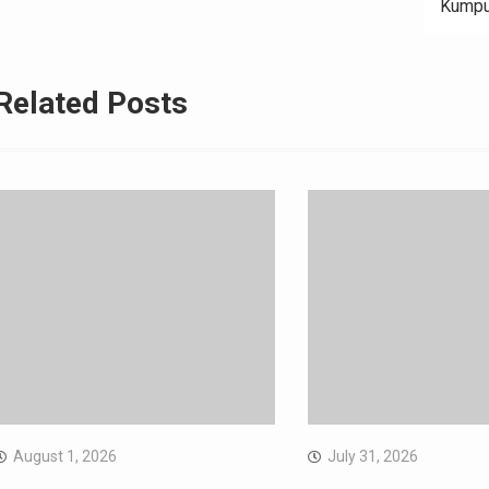
Kumpu
Related Posts
August 1, 2026
July 31, 2026