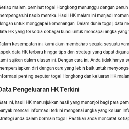
Setiap malam, peminat togel Hongkong menunggu dengan penuh h
mempengaruhi nasib mereka. Hasil HK malam ini menjadi momen y
dengan untuk menggapai kemenangan. Dalam dunia togel, data men
data HK yang tersedia sebagai kunci untuk mencapai angka yang 
Dalam kesempatan ini, kami akan membahas segala sesuatu yang p
aspek data HK terbaru hingga tips dan strategi yang dapat digu
kami sajikan dalam ulasan ini. Dengan cara ini, Anda tidak hany
mempersiapkan diri dengan cara yang lebih baik untuk menyongso
informasi penting seputar togel Hongkong dan keluaran HK malam
Data Pengeluaran HK Terkini
Saat ini, hasil HK menunjukkan hasil yang menonjol bagi para pe
banyak mencari informasi terkini mengenai angka yang keluar. In
strategi anda dalam bermain togel. Pastikan anda mencatat setiap