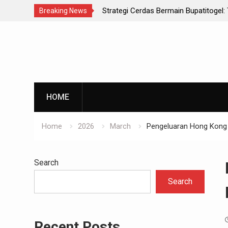
 Bermain Bupatitogel: Tips dan Trik
Tips dan Trik Memahami
Breaking News
Skip
to
content
HOME
Home
2026
March
Pengeluaran Hong Kong 
Search
Search
Recent Posts