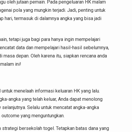
ggu oleh jutaan pemain. Pada pengeluaran HK malam
nai pola yang mungkin terjadi. Jadi, penting untuk
p hari, termasuk di dalamnya angka yang bisa jadi
ain, tetapi juga bagi para hanya ingin mempelajari
ncatat data dan mempelajari hasil-hasil sebelumnya,
 masa depan. Oleh karena itu, siapkan rencana anda
malam ini!
untuk menelaah informasi keluaran HK yang lalu.
ngka-angka yang telah keluar, Anda dapat menolong
selanjutnya. Selalu untuk mencatat angka-angka
n outcome yang menguntungkan.
 strategi bersekolah togel. Tetapkan batas dana yang