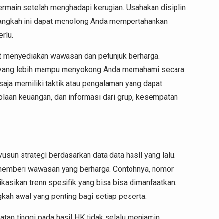
t bermain setelah menghadapi kerugian. Usahakan disiplin
angkah ini dapat menolong Anda mempertahankan
rlu.
at menyediakan wawasan dan petunjuk berharga.
n yang lebih mampu menyokong Anda memahami secara
saja memiliki taktik atau pengalaman yang dapat
aan keuangan, dan informasi dari grup, kesempatan
un strategi berdasarkan data data hasil yang lalu.
a memberi wawasan yang berharga. Contohnya, nomor
kasikan trenn spesifik yang bisa bisa dimanfaatkan.
kah awal yang penting bagi setiap peserta.
tan tinggi pada hasil HK tidak selalu menjamin