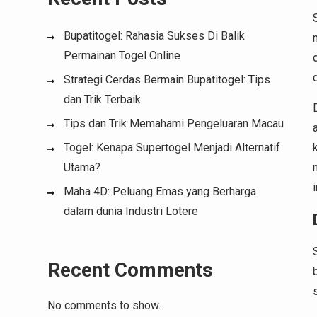
Bupatitogel: Rahasia Sukses Di Balik
Permainan Togel Online
Strategi Cerdas Bermain Bupatitogel: Tips
dan Trik Terbaik
Tips dan Trik Memahami Pengeluaran Macau
Togel: Kenapa Supertogel Menjadi Alternatif
Utama?
Maha 4D: Peluang Emas yang Berharga
dalam dunia Industri Lotere
Recent Comments
No comments to show.