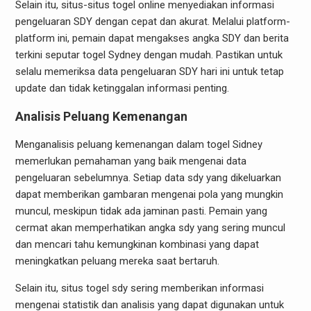
Selain itu, situs-situs togel online menyediakan informasi
pengeluaran SDY dengan cepat dan akurat. Melalui platform-
platform ini, pemain dapat mengakses angka SDY dan berita
terkini seputar togel Sydney dengan mudah. Pastikan untuk
selalu memeriksa data pengeluaran SDY hari ini untuk tetap
update dan tidak ketinggalan informasi penting.
Analisis Peluang Kemenangan
Menganalisis peluang kemenangan dalam togel Sidney
memerlukan pemahaman yang baik mengenai data
pengeluaran sebelumnya. Setiap data sdy yang dikeluarkan
dapat memberikan gambaran mengenai pola yang mungkin
muncul, meskipun tidak ada jaminan pasti. Pemain yang
cermat akan memperhatikan angka sdy yang sering muncul
dan mencari tahu kemungkinan kombinasi yang dapat
meningkatkan peluang mereka saat bertaruh.
Selain itu, situs togel sdy sering memberikan informasi
mengenai statistik dan analisis yang dapat digunakan untuk