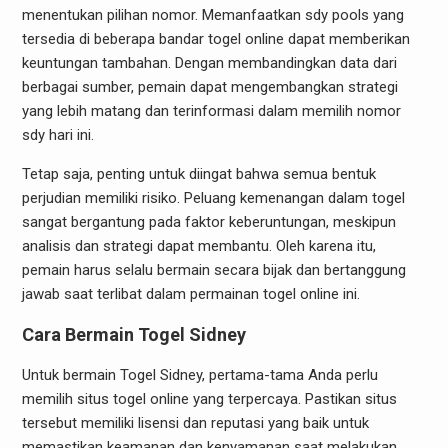
menentukan pilihan nomor. Memanfaatkan sdy pools yang
tersedia di beberapa bandar togel online dapat memberikan
keuntungan tambahan. Dengan membandingkan data dari
berbagai sumber, pemain dapat mengembangkan strategi
yang lebih matang dan terinformasi dalam memilih nomor
sdy hari ini.
Tetap saja, penting untuk diingat bahwa semua bentuk
perjudian memiliki risiko. Peluang kemenangan dalam togel
sangat bergantung pada faktor keberuntungan, meskipun
analisis dan strategi dapat membantu. Oleh karena itu,
pemain harus selalu bermain secara bijak dan bertanggung
jawab saat terlibat dalam permainan togel online ini.
Cara Bermain Togel Sidney
Untuk bermain Togel Sidney, pertama-tama Anda perlu
memilih situs togel online yang terpercaya. Pastikan situs
tersebut memiliki lisensi dan reputasi yang baik untuk
memastikan keamanan dan kenyamanan saat melakukan