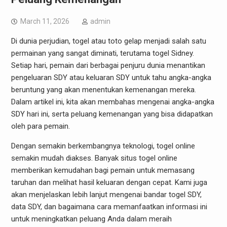
March 11, 2026
admin
Di dunia perjudian, togel atau toto gelap menjadi salah satu
permainan yang sangat diminati, terutama togel Sidney.
Setiap hari, pemain dari berbagai penjuru dunia menantikan
pengeluaran SDY atau keluaran SDY untuk tahu angka-angka
beruntung yang akan menentukan kemenangan mereka.
Dalam artikel ini, kita akan membahas mengenai angka-angka
SDY hari ini, serta peluang kemenangan yang bisa didapatkan
oleh para pemain.
Dengan semakin berkembangnya teknologi, togel online
semakin mudah diakses. Banyak situs togel online
memberikan kemudahan bagi pemain untuk memasang
taruhan dan melihat hasil keluaran dengan cepat. Kami juga
akan menjelaskan lebih lanjut mengenai bandar togel SDY,
data SDY, dan bagaimana cara memanfaatkan informasi ini
untuk meningkatkan peluang Anda dalam meraih