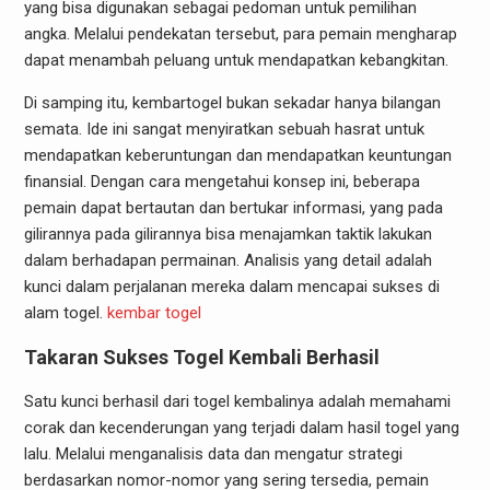
yang bisa digunakan sebagai pedoman untuk pemilihan
angka. Melalui pendekatan tersebut, para pemain mengharap
dapat menambah peluang untuk mendapatkan kebangkitan.
Di samping itu, kembartogel bukan sekadar hanya bilangan
semata. Ide ini sangat menyiratkan sebuah hasrat untuk
mendapatkan keberuntungan dan mendapatkan keuntungan
finansial. Dengan cara mengetahui konsep ini, beberapa
pemain dapat bertautan dan bertukar informasi, yang pada
gilirannya pada gilirannya bisa menajamkan taktik lakukan
dalam berhadapan permainan. Analisis yang detail adalah
kunci dalam perjalanan mereka dalam mencapai sukses di
alam togel.
kembar togel
Takaran Sukses Togel Kembali Berhasil
Satu kunci berhasil dari togel kembalinya adalah memahami
corak dan kecenderungan yang terjadi dalam hasil togel yang
lalu. Melalui menganalisis data dan mengatur strategi
berdasarkan nomor-nomor yang sering tersedia, pemain