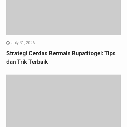
July 31, 2026
Strategi Cerdas Bermain Bupatitogel: Tips
dan Trik Terbaik