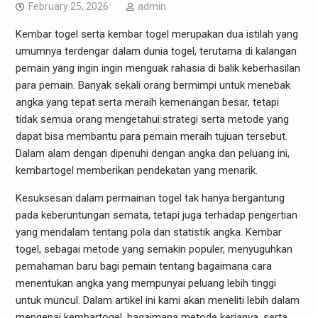
February 25, 2026
admin
Kembar togel serta kembar togel merupakan dua istilah yang
umumnya terdengar dalam dunia togel, terutama di kalangan
pemain yang ingin ingin menguak rahasia di balik keberhasilan
para pemain. Banyak sekali orang bermimpi untuk menebak
angka yang tepat serta meraih kemenangan besar, tetapi
tidak semua orang mengetahui strategi serta metode yang
dapat bisa membantu para pemain meraih tujuan tersebut.
Dalam alam dengan dipenuhi dengan angka dan peluang ini,
kembartogel memberikan pendekatan yang menarik.
Kesuksesan dalam permainan togel tak hanya bergantung
pada keberuntungan semata, tetapi juga terhadap pengertian
yang mendalam tentang pola dan statistik angka. Kembar
togel, sebagai metode yang semakin populer, menyuguhkan
pemahaman baru bagi pemain tentang bagaimana cara
menentukan angka yang mempunyai peluang lebih tinggi
untuk muncul. Dalam artikel ini kami akan meneliti lebih dalam
mengenai kembartogel, bagaimana metode kerjanya, serta