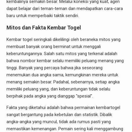
kembalinya semakin besar. Melalui koneksi yang kuat, agen
dapat belajar dari teman-teman dan mendapatkan cara-cara
baru untuk memperbaiki taktik sendiri.
Mitos dan Fakta Kembar Togel
Kembar togel seringkali dikelilingi oleh beraneka mitos yang
membuat banyak orang berminat untuk menggali
keberuntungannya. Salah satu mitos yang terkenal adalah
bahwa nombor kembar selalu memiliki peluang menang yang
tinggi. Banyak yang percaya bahwa jika seseorang
menemukan dua angka sama, kemungkinan mereka untuk
menang semakin besar. Padahal, sebenarnya, setiap angka
memiliki peluang yang, dan keberuntungan tidak selalu
berpihak pada angka yang dianggap "spesial".
Fakta yang diketahui adalah bahwa permainan kembartogel
sangat bergantung pada kebetulan dan statistik. Dibalik
angka-angka yang muncul, tidak ada rumus pasti yang
memastikan kemenangan. Pemain sering kali menggambung