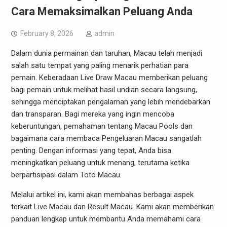
Cara Memaksimalkan Peluang Anda
February 8, 2026
admin
Dalam dunia permainan dan taruhan, Macau telah menjadi
salah satu tempat yang paling menarik perhatian para
pemain. Keberadaan Live Draw Macau memberikan peluang
bagi pemain untuk melihat hasil undian secara langsung,
sehingga menciptakan pengalaman yang lebih mendebarkan
dan transparan. Bagi mereka yang ingin mencoba
keberuntungan, pemahaman tentang Macau Pools dan
bagaimana cara membaca Pengeluaran Macau sangatlah
penting. Dengan informasi yang tepat, Anda bisa
meningkatkan peluang untuk menang, terutama ketika
berpartisipasi dalam Toto Macau.
Melalui artikel ini, kami akan membahas berbagai aspek
terkait Live Macau dan Result Macau. Kami akan memberikan
panduan lengkap untuk membantu Anda memahami cara