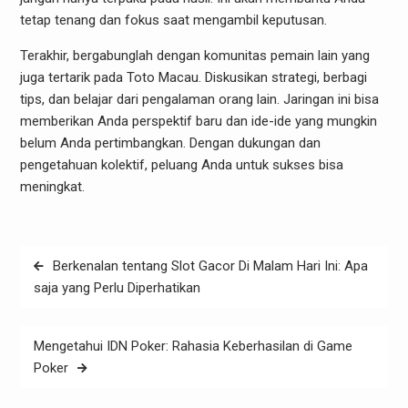
tetap tenang dan fokus saat mengambil keputusan.
Terakhir, bergabunglah dengan komunitas pemain lain yang
juga tertarik pada Toto Macau. Diskusikan strategi, berbagi
tips, dan belajar dari pengalaman orang lain. Jaringan ini bisa
memberikan Anda perspektif baru dan ide-ide yang mungkin
belum Anda pertimbangkan. Dengan dukungan dan
pengetahuan kolektif, peluang Anda untuk sukses bisa
meningkat.
Post
Berkenalan tentang Slot Gacor Di Malam Hari Ini: Apa
navigation
saja yang Perlu Diperhatikan
Mengetahui IDN Poker: Rahasia Keberhasilan di Game
Poker