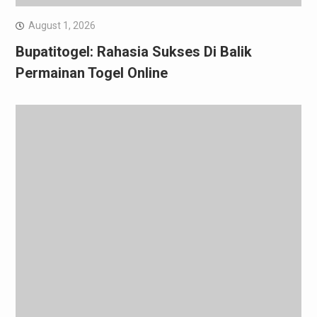
August 1, 2026
Bupatitogel: Rahasia Sukses Di Balik
Permainan Togel Online