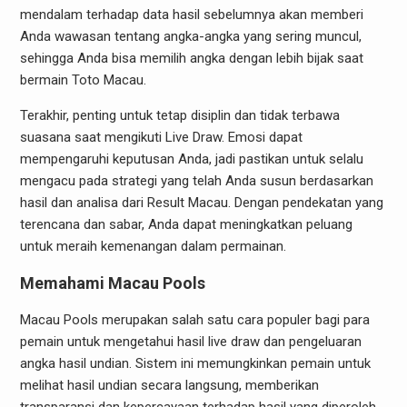
mendalam terhadap data hasil sebelumnya akan memberi
Anda wawasan tentang angka-angka yang sering muncul,
sehingga Anda bisa memilih angka dengan lebih bijak saat
bermain Toto Macau.
Terakhir, penting untuk tetap disiplin dan tidak terbawa
suasana saat mengikuti Live Draw. Emosi dapat
mempengaruhi keputusan Anda, jadi pastikan untuk selalu
mengacu pada strategi yang telah Anda susun berdasarkan
hasil dan analisa dari Result Macau. Dengan pendekatan yang
terencana dan sabar, Anda dapat meningkatkan peluang
untuk meraih kemenangan dalam permainan.
Memahami Macau Pools
Macau Pools merupakan salah satu cara populer bagi para
pemain untuk mengetahui hasil live draw dan pengeluaran
angka hasil undian. Sistem ini memungkinkan pemain untuk
melihat hasil undian secara langsung, memberikan