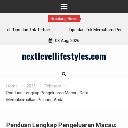
Breaking News
aik
Tips dan Trik Memahami Pengeluaran Macau
08 Aug, 2026
Skip
nextlevellifestyles.com
to
content
Home
2026
February
Panduan Lengkap Pengeluaran Macau: Cara
Memaksimalkan Peluang Anda
Panduan Lengkap Pengeluaran Macau: