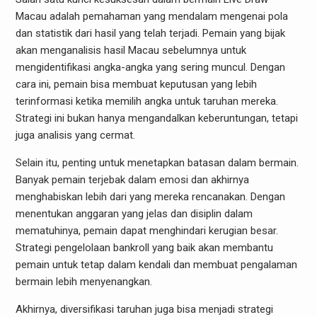
Macau adalah pemahaman yang mendalam mengenai pola
dan statistik dari hasil yang telah terjadi. Pemain yang bijak
akan menganalisis hasil Macau sebelumnya untuk
mengidentifikasi angka-angka yang sering muncul. Dengan
cara ini, pemain bisa membuat keputusan yang lebih
terinformasi ketika memilih angka untuk taruhan mereka.
Strategi ini bukan hanya mengandalkan keberuntungan, tetapi
juga analisis yang cermat.
Selain itu, penting untuk menetapkan batasan dalam bermain.
Banyak pemain terjebak dalam emosi dan akhirnya
menghabiskan lebih dari yang mereka rencanakan. Dengan
menentukan anggaran yang jelas dan disiplin dalam
mematuhinya, pemain dapat menghindari kerugian besar.
Strategi pengelolaan bankroll yang baik akan membantu
pemain untuk tetap dalam kendali dan membuat pengalaman
bermain lebih menyenangkan.
Akhirnya, diversifikasi taruhan juga bisa menjadi strategi