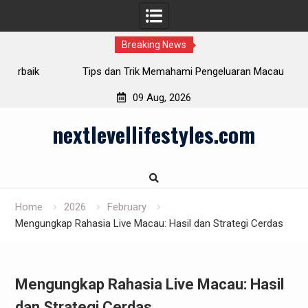
Breaking News
aik
Tips dan Trik Memahami Pengeluaran Macau
09 Aug, 2026
Skip
nextlevellifestyles.com
to
content
Home
2026
February
Mengungkap Rahasia Live Macau: Hasil dan Strategi Cerdas
Mengungkap Rahasia Live Macau: Hasil
dan Strategi Cerdas