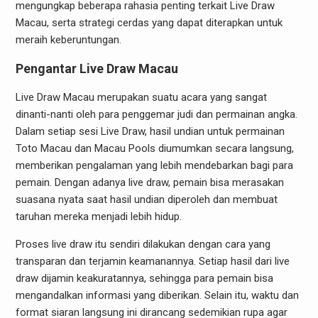
mengungkap beberapa rahasia penting terkait Live Draw
Macau, serta strategi cerdas yang dapat diterapkan untuk
meraih keberuntungan.
Pengantar Live Draw Macau
Live Draw Macau merupakan suatu acara yang sangat
dinanti-nanti oleh para penggemar judi dan permainan angka.
Dalam setiap sesi Live Draw, hasil undian untuk permainan
Toto Macau dan Macau Pools diumumkan secara langsung,
memberikan pengalaman yang lebih mendebarkan bagi para
pemain. Dengan adanya live draw, pemain bisa merasakan
suasana nyata saat hasil undian diperoleh dan membuat
taruhan mereka menjadi lebih hidup.
Proses live draw itu sendiri dilakukan dengan cara yang
transparan dan terjamin keamanannya. Setiap hasil dari live
draw dijamin keakuratannya, sehingga para pemain bisa
mengandalkan informasi yang diberikan. Selain itu, waktu dan
format siaran langsung ini dirancang sedemikian rupa agar