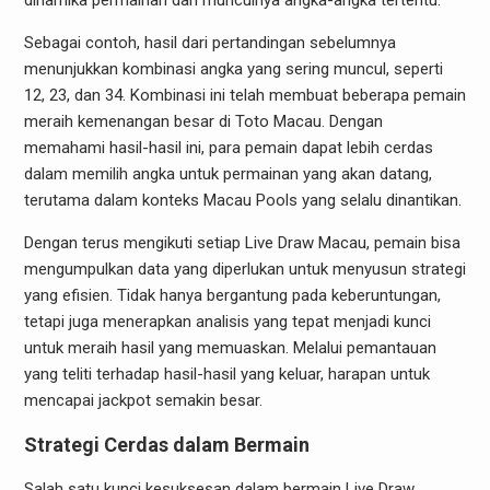
dinamika permainan dan munculnya angka-angka tertentu.
Sebagai contoh, hasil dari pertandingan sebelumnya
menunjukkan kombinasi angka yang sering muncul, seperti
12, 23, dan 34. Kombinasi ini telah membuat beberapa pemain
meraih kemenangan besar di Toto Macau. Dengan
memahami hasil-hasil ini, para pemain dapat lebih cerdas
dalam memilih angka untuk permainan yang akan datang,
terutama dalam konteks Macau Pools yang selalu dinantikan.
Dengan terus mengikuti setiap Live Draw Macau, pemain bisa
mengumpulkan data yang diperlukan untuk menyusun strategi
yang efisien. Tidak hanya bergantung pada keberuntungan,
tetapi juga menerapkan analisis yang tepat menjadi kunci
untuk meraih hasil yang memuaskan. Melalui pemantauan
yang teliti terhadap hasil-hasil yang keluar, harapan untuk
mencapai jackpot semakin besar.
Strategi Cerdas dalam Bermain
Salah satu kunci kesuksesan dalam bermain Live Draw