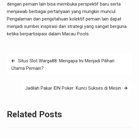
dengan pemain lain bisa membuka perspektif baru serta
menjawab berbagai pertanyaan yang mungkin muncul.
Pengalaman dan pengetahuan kolektif pemain lain dapat
menjadi sumber inspirasi dan strategi yang sangat berguna
ketika berpartisipasi dalam Macau Pools.
Post
Situs Slot Warga88: Mengapa Ini Menjadi Pilihan
navigation
Utama Pemain?
Jadilah Pakar IDN Poker: Kunci Sukses di Mesin
Related Posts