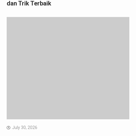
dan Trik Terbaik
July 30, 2026