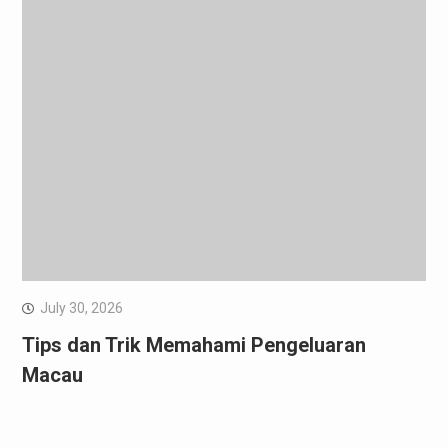
July 30, 2026
Tips dan Trik Memahami Pengeluaran
Macau