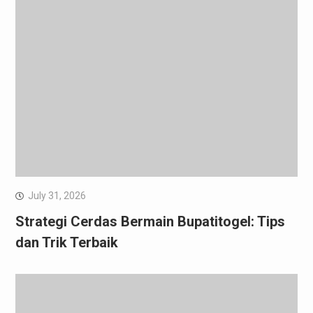
July 31, 2026
Strategi Cerdas Bermain Bupatitogel: Tips
dan Trik Terbaik