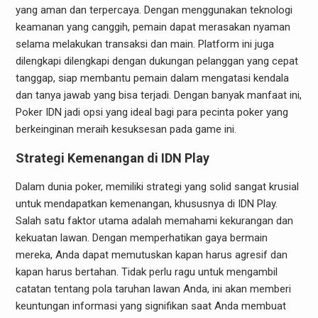
yang aman dan terpercaya. Dengan menggunakan teknologi
keamanan yang canggih, pemain dapat merasakan nyaman
selama melakukan transaksi dan main. Platform ini juga
dilengkapi dilengkapi dengan dukungan pelanggan yang cepat
tanggap, siap membantu pemain dalam mengatasi kendala
dan tanya jawab yang bisa terjadi. Dengan banyak manfaat ini,
Poker IDN jadi opsi yang ideal bagi para pecinta poker yang
berkeinginan meraih kesuksesan pada game ini.
Strategi Kemenangan di IDN Play
Dalam dunia poker, memiliki strategi yang solid sangat krusial
untuk mendapatkan kemenangan, khususnya di IDN Play.
Salah satu faktor utama adalah memahami kekurangan dan
kekuatan lawan. Dengan memperhatikan gaya bermain
mereka, Anda dapat memutuskan kapan harus agresif dan
kapan harus bertahan. Tidak perlu ragu untuk mengambil
catatan tentang pola taruhan lawan Anda, ini akan memberi
keuntungan informasi yang signifikan saat Anda membuat