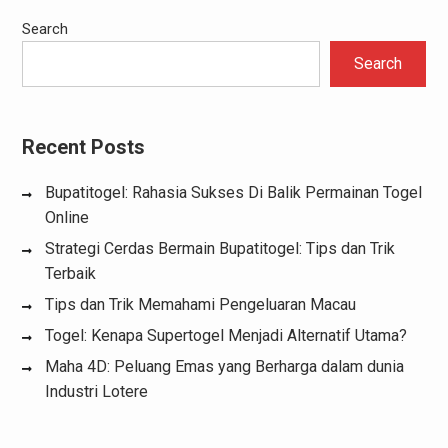
Search
Search
Recent Posts
Bupatitogel: Rahasia Sukses Di Balik Permainan Togel
Online
Strategi Cerdas Bermain Bupatitogel: Tips dan Trik
Terbaik
Tips dan Trik Memahami Pengeluaran Macau
Togel: Kenapa Supertogel Menjadi Alternatif Utama?
Maha 4D: Peluang Emas yang Berharga dalam dunia
Industri Lotere