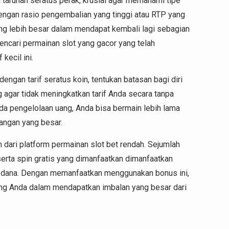
aruhan seratus perak, krusial agar memahami tipe
engan rasio pengembalian yang tinggi atau RTP yang
ang lebih besar dalam mendapat kembali lagi sebagian
encari permainan slot yang gacor yang telah
kecil ini.
engan tarif seratus koin, tentukan batasan bagi diri
g agar tidak meningkatkan tarif Anda secara tanpa
da pengelolaan uang, Anda bisa bermain lebih lama
ngan yang besar.
dari platform permainan slot bet rendah. Sejumlah
erta spin gratis yang dimanfaatkan dimanfaatkan
ih dana. Dengan memanfaatkan menggunakan bonus ini,
g Anda dalam mendapatkan imbalan yang besar dari