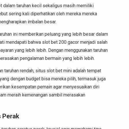
 dalam taruhan kecil sekaligus masih memiliki
but sering kali diperhatikan oleh mereka mereka
mengharapkan imbalan besar.
, taruhan ini memberikan peluang yang lebih besar dalam
i mendapati bahwa slot bet 200 gacor menjadi salah
mbayaran yang lebih lebih. Dengan menggunakan taruhan
merasakan pengalaman bermain yang lebih lebih.
aruhan rendah, situs slot bet mini adalah tempat
yang dengan budget bisa mereka pilih, termasuk juga
berikan kesempatan pemain agar menyesuaikan diri
dalam meraih kemenangan sambil merasakan
s Perak