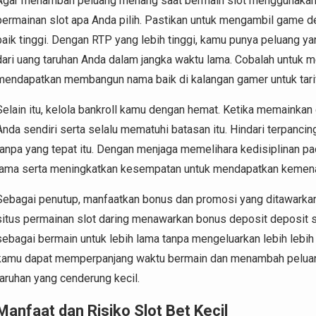
Agar menambah peluang menang saat bermain slot menggunakan t
permainan slot apa Anda pilih. Pastikan untuk mengambil game d
baik tinggi. Dengan RTP yang lebih tinggi, kamu punya peluang y
dari uang taruhan Anda dalam jangka waktu lama. Cobalah untuk m
mendapatkan membangun nama baik di kalangan gamer untuk tarif 
Selain itu, kelola bankroll kamu dengan hemat. Ketika memainkan d
Anda sendiri serta selalu mematuhi batasan itu. Hindari terpancin
tanpa yang tepat itu. Dengan menjaga memelihara kedisiplinan pa
lama serta meningkatkan kesempatan untuk mendapatkan kemena
Sebagai penutup, manfaatkan bonus dan promosi yang ditawarkan 
situs permainan slot daring menawarkan bonus deposit deposit s
sebagai bermain untuk lebih lama tanpa mengeluarkan lebih leb
kamu dapat memperpanjang waktu bermain dan menambah peluan
taruhan yang cenderung kecil.
Manfaat dan Risiko Slot Bet Kecil