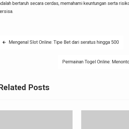
adalah bertaruh secara cerdas, memahami keuntungan serta risik
tersisa.
Post
Mengenal Slot Online: Tipe Bet dari seratus hingga 500
navigation
Permainan Togel Online: Menont
Related Posts