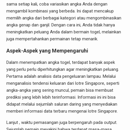
sama setiap kali, coba variasikan angka Anda dengan
mengambil kombinasi yang berbeda. Ini dapat mencakup
memilih angka dari berbagai kategori atau mengombinasikan
angka genap dan ganjil. Dengan cara ini, Anda tidak hanya
meningkatkan peluang Anda dalam bermain togel, melainkan
juga mempertahankan permainan tetap menarik.
Aspek-Aspek yang Mempengaruhi
Dalam menempatkan angka togel, terdapat banyak aspek
yang perlu perlu diperhitungkan agar meningkatkan peluang.
Pertama adalah analisis data pengeluaran lampau. Melalui
menganalisis tendensi keluaran dari lotre Singapore, seperti
angka-angka yang sering muncul, pemain bisa membuat
prediksi yang lebih lebih terinformasi. Informasi ini ini bisa
didapat melalui sejumlah saluran daring yang menyediakan
memberi informasi data terbaru mengenai lotre Singapore.
Lanjut , waktu pemasangan juga berpengaruh pada output.
Sejumlah pemain meyakini bahwa terdapat masa-masa