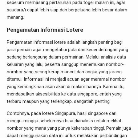
sebelum memasang pertaruhan pada togel malam ini, agar
saudara/i dapat lebih siap dan berpeluang lebih besar dalam
menang.
Pengamatan Informasi Lotere
Pengamatan informasi lotere adalah langkah penting bagi
para pemain agar mengetahui pola dan kecenderungan yang
sedang berlangsung dalam permainan. Melalui analisis data
keluaran yang lalu, peserta sanggup menemukan nombor-
nombor yang sering kerap muncul dan angka yang jarang
ditemui. Informasi ini menjadi acuan agar meramal nombor
yang kemungkinan akan akan di malam harinya. Karena itu,
mendapatkan aksesibilitas ke data singapore, entah yang
terbaru maupun yang terlengkap, sangatlah penting.
Contohnya, pada lotere Singapura, hasil singapore dari
minggu-minggu sebelumnya bisa dianalisis untuk melihat
nombor yang mana yang punya kekerapan tinggi. Pemain juga
dapat menggunakan data ini untuk melakukan perbandingan