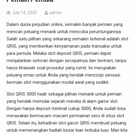
July 14, 2025
admin
Dalam dunia perjudian online, semakin banyak pemain yang
mencari peluang menarik untuk mencoba peruntungannya.
Salah satu pilihan yang sekarang semakin terkenal adalah slot
QRIS, yang memberikan kenyamanan pada transaksi untuk
para pemula. Melalui slot deposit QRIS, pemain dapat
menjalankan setoran dengan secepatnya dan tentram, tanpa
harus khawatir soal prosedur yang rumit. Ini merupakan
peluang emas untuk Anda yang hendak mencicipi sensasi
bermain slot menggunakan modal awal yang sedikit.
Slot QRIS 5000 hadir sebagai pilihan menarik untuk pemain
yang hendak memulai sejarah mereka di alam game slot.
Dengan hanya deposit minimal cukup 5000, Anda sudah bisa
merasakan bermacam-macam permainan seru di situs slot
QRIS. Selain itu, kehadiran slot gacor QRIS membuat peluang
untuk memenangkan hadiah besar kian terbuka luas. Mari kita