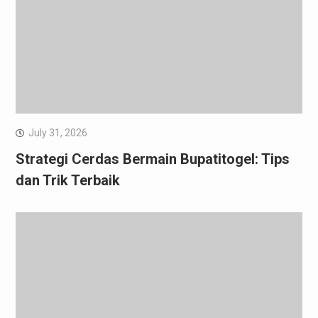
July 31, 2026
Strategi Cerdas Bermain Bupatitogel: Tips
dan Trik Terbaik