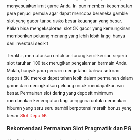
menyesuaikan limit game Anda. Ini pun memberi kesempatan
para penjudi pemula agar dapat mencoba beraneka gamble
slot yang gacor tanpa risiko besar keuangan yang besar.
Kalian bisa mengeksplorasi slot 5K gacor yang kemungkinan
memberikan peluang menang yang lebih lebih tinggi hanya
dari investasi sedikit.
Terakhir, memutuskan untuk bertarung kecil-kecilan seperti
slot taruhan 100 tak merugikan pengalaman bermain Anda.
Malah, banyak para pemain mengetahui bahwa setoran
deposit 5K, mereka dapat tahan lebih dalam permainan dalam
game dan meningkatkan peluang untuk mendapatkan win
besar. Permainan slot daring yang deposit minimum
memberikan kesempatan bagi pengguna untuk merasakan
hiburan yang seru seru sambil berpotensi meraih bonus yang
besar.
Slot Depo 5K
Rekomendasi Permainan Slot Pragmatik dan PG