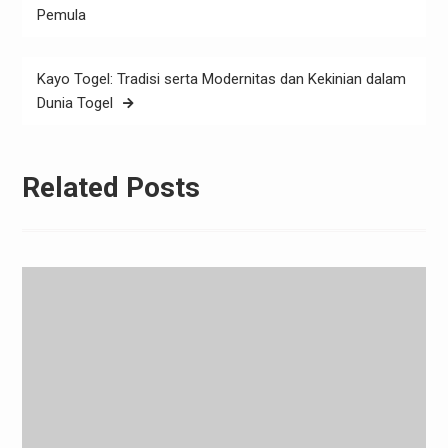
navigation
Pemula
Kayo Togel: Tradisi serta Modernitas dan Kekinian dalam
Dunia Togel
Related Posts