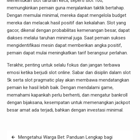
Menentukan slot taruhan kecil, seperti slot 100,
memungkinkan pemain guna menjalankan taktik bertahap.
Dengan memulai minimal, mereka dapat mengelola budget
mereka dan melacak hasil positif dan kekalahan. Slot yang
gacor, dikenal dengan probabilitas kemenangan besar, dapat
diakses melalui taruhan minimal juga. Saat pemain sukses
mengidentifikasi mesin dapat memberikan angka positif,
pemain dapat mulai meningkatkan tarif berangsur perlahan.
Terakhir, penting untuk selalu fokus dan jangan terbawa
emosi ketika berjudi slot online. Sabar dan disiplin dalam slot
5k serta slot pragmatic play akan membawa mendatangkan
pemain ke hasil lebih baik. Dengan mendalami game,
memahami kapankah perlu berhenti, dan mengatur bankroll
dengan bijaksana, kesempatan untuk memenangkan jackpot
besar amat ada terjadi, bahkan dengan investasi minimal.
Post
Mengetahui Warga Bet: Panduan Lengkap bagi