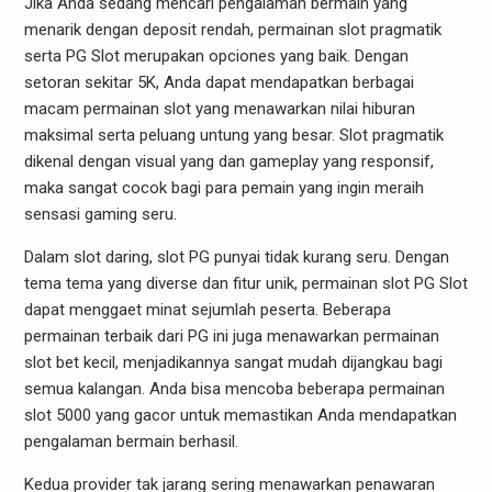
Jika Anda sedang mencari pengalaman bermain yang
menarik dengan deposit rendah, permainan slot pragmatik
serta PG Slot merupakan opciones yang baik. Dengan
setoran sekitar 5K, Anda dapat mendapatkan berbagai
macam permainan slot yang menawarkan nilai hiburan
maksimal serta peluang untung yang besar. Slot pragmatik
dikenal dengan visual yang dan gameplay yang responsif,
maka sangat cocok bagi para pemain yang ingin meraih
sensasi gaming seru.
Dalam slot daring, slot PG punyai tidak kurang seru. Dengan
tema tema yang diverse dan fitur unik, permainan slot PG Slot
dapat menggaet minat sejumlah peserta. Beberapa
permainan terbaik dari PG ini juga menawarkan permainan
slot bet kecil, menjadikannya sangat mudah dijangkau bagi
semua kalangan. Anda bisa mencoba beberapa permainan
slot 5000 yang gacor untuk memastikan Anda mendapatkan
pengalaman bermain berhasil.
Kedua provider tak jarang sering menawarkan penawaran