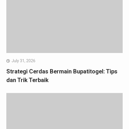
July 31, 2026
Strategi Cerdas Bermain Bupatitogel: Tips
dan Trik Terbaik