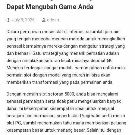
Dapat Mengubah Game Anda
July 9, 2026
admin
Dalam permainan mesin slot di internet, sejumlah pemain
yang tengah mencoba mencari metode untuk meningkatkan
sensasi bermainnya mereka dengan mengatur strategi yang
dan berhasil. Satu strategi yang menarik perhatian adalah
dengan melakukan setoran kecil, misalnya deposit 5K.
Mungkin terdengar sangat mudah, namun pilihan untuk mulai
bermain slot dengan modal yang murah ini bisa akan
memberikan transformasi yang pada permainan anda.
Dengan memilih slot setoran 5000, anda bisa mengalami
sensasi permainan serta tidak perlu mengeluarkan banyak
dana. Ini kesempatan kesempatan ideal untuk menjajal
beragam tipe permainan, seperti slot Pragmatic serta mesin
slot PG, sambil menemukan tahu mana memberikan peluang
kesempatan besar untuk menang besar. Selain itu, dengan