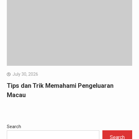
July 30, 2026
Tips dan Trik Memahami Pengeluaran
Macau
Search
Search