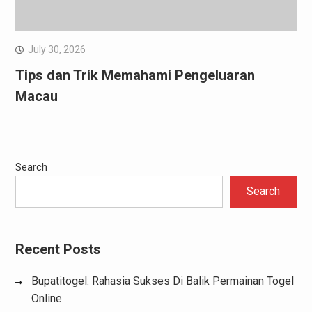
July 30, 2026
Tips dan Trik Memahami Pengeluaran
Macau
Search
Search
Recent Posts
Bupatitogel: Rahasia Sukses Di Balik Permainan Togel
Online