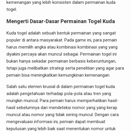
kemenangan yang lebih konsisten dalam permainan kuda
togel.
Mengerti Dasar-Dasar Permainan Togel Kuda
Kuda togel adalah sebuah bentuk permainan yang sangat
populer di antara masyarakat. Pada game ini, para pemain
harus memilih angka atau kombinasi kombinasi yang yang
diyakini percaya akan muncul sebagai. Permainan togel ini
bukan hanya sekadar permainan berbasis keberuntungan,
tetapi juga melibatkan strategi serta penelitian yang agar para
pemain bisa meningkatkan kemungkinan kemenangan.
Salah satu elemen krusial di dalam permainan togel kuda
adalah pengetahuan terhadap pola-pola atau tren yang
mungkin muncul. Para pemain harus memperhatikan hasil-
hasil sebelumnya dan mendeteksi nomor yang yang kerap
muncul atau nomor yang tidak sering muncul. Dengan cara
mengevaluasi informasi ini, pemain dapat membuat
keputusan yang lebih baik saat menentukan nomor untuk