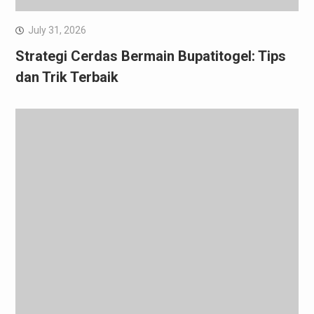
July 31, 2026
Strategi Cerdas Bermain Bupatitogel: Tips
dan Trik Terbaik