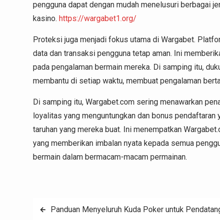
pengguna dapat dengan mudah menelusuri berbagai jeni
kasino.
https://wargabet1.org/
Proteksi juga menjadi fokus utama di Wargabet. Platfo
data dan transaksi pengguna tetap aman. Ini memberi
pada pengalaman bermain mereka. Di samping itu, duku
membantu di setiap waktu, membuat pengalaman berta
Di samping itu, Wargabet.com sering menawarkan pen
loyalitas yang menguntungkan dan bonus pendaftaran y
taruhan yang mereka buat. Ini menempatkan Wargabet.c
yang memberikan imbalan nyata kepada semua penggun
bermain dalam bermacam-macam permainan.
Post
Panduan Menyeluruh Kuda Poker untuk Pendatan