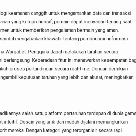
knologi keamanan canggih untuk mengamankan data dan transaksi
anan yang komprehensif, pemain dapat menyadari tenang saat
mitmen untuk memberikan pengalaman bermain yang aman,
sambil mengabaikan khawatir tentang pembocoran informasi.
utama Wargabet. Pengguna dapat melakukan taruhan secara
ni berlangsung. Keberadaan fitur ini menawarkan kesempatan bag
kuti proses pertandingan secara real-time. Dengan demikian
ngambil keputusan taruhan yang lebih dan akurat, meningkatkan
ikannya salah satu platform pertaruhan terdepan di dunia game
at intuitif. Desain yang unik dan mudah dijalani memungkinkan
t mereka. Dengan kategori yang terorganisir secara rapi,