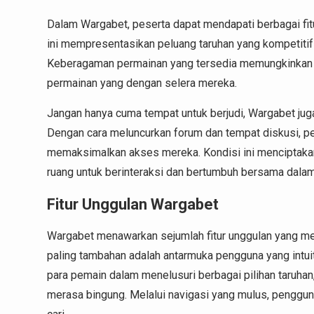
Dalam Wargabet, peserta dapat mendapati berbagai fit
ini mempresentasikan peluang taruhan yang kompetitif
Keberagaman permainan yang tersedia memungkinkan 
permainan yang dengan selera mereka.
Jangan hanya cuma tempat untuk berjudi, Wargabet ju
Dengan cara meluncurkan forum dan tempat diskusi, pen
memaksimalkan akses mereka. Kondisi ini menciptakan
ruang untuk berinteraksi dan bertumbuh bersama dala
Fitur Unggulan Wargabet
Wargabet menawarkan sejumlah fitur unggulan yang memb
paling tambahan adalah antarmuka pengguna yang int
para pemain dalam menelusuri berbagai pilihan taruhan
merasa bingung. Melalui navigasi yang mulus, pengg