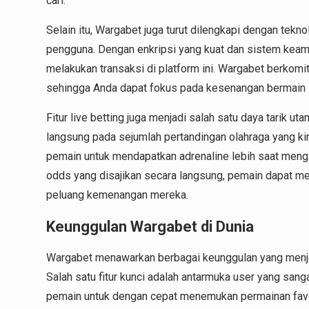
cari.
Selain itu, Wargabet juga turut dilengkapi dengan te
pengguna. Dengan enkripsi yang kuat dan sistem keam
melakukan transaksi di platform ini. Wargabet berko
sehingga Anda dapat fokus pada kesenangan bermain 
Fitur live betting juga menjadi salah satu daya tarik 
langsung pada sejumlah pertandingan olahraga yang ki
pemain untuk mendapatkan adrenaline lebih saat mengi
odds yang disajikan secara langsung, pemain dapat me
peluang kemenangan mereka.
Keunggulan Wargabet di Dunia
Wargabet menawarkan berbagai keunggulan yang menjad
Salah satu fitur kunci adalah antarmuka user yang sang
pemain untuk dengan cepat menemukan permainan favori