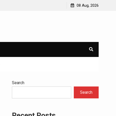
tif Utama?
Bupatitogel: Rahasia Sukses Di Balik Permainan Toge
08 Aug, 2026
Online
e
Search
Search
Recent Posts