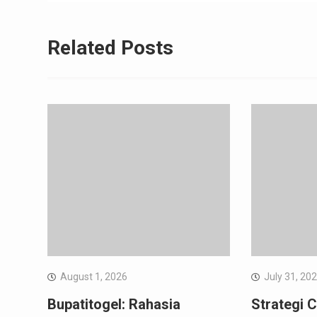
navigation
Related Posts
August 1, 2026
July 31, 20
Bupatitogel: Rahasia
Strategi 