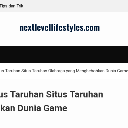
luaran Macau
Togel: Kenapa Supertogel Menjadi Alterna
nextlevellifestyles.com
tus Taruhan Situs Taruhan Olahraga yang Menghebohkan Dunia Gam
us Taruhan Situs Taruhan
hkan Dunia Game