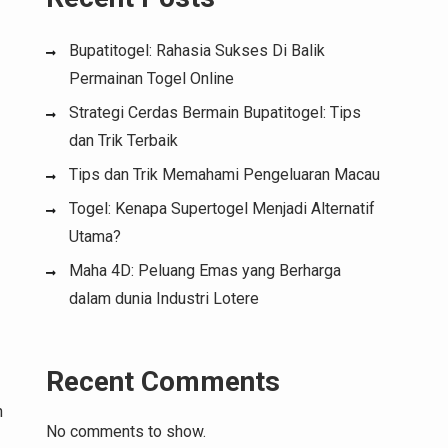
Bupatitogel: Rahasia Sukses Di Balik
Permainan Togel Online
Strategi Cerdas Bermain Bupatitogel: Tips
dan Trik Terbaik
Tips dan Trik Memahami Pengeluaran Macau
Togel: Kenapa Supertogel Menjadi Alternatif
Utama?
Maha 4D: Peluang Emas yang Berharga
dalam dunia Industri Lotere
Recent Comments
n
No comments to show.