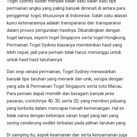
Togel Sydney sudah menjadi salah satu salah satu tipe
permainan angka yang paling banyak diminati di antara para
penggemar togel, khususnya di Indonesia. Salah satu alasan
kunci ketenarannya adalah transparansi dan transparansi
dalam proses pengundian hasilnya. Dibandingkan dengan
togel lainnya, seperti togel Singapore serta togel Hongkong,
Permainan Togel Sydney biasanya memberikan hasil yang
lebih cepat, jadi para pemain tidak harus menunggu untuk
untuk hasil hasil taruhannya.
Dari segi variasi permainan, Togel Sydney menawarkan
banyak tipe taruhan yang menarik dan unik, serupa dengan
yang ada di Permainan Togel Singapore serta toto Macau.
Para pemain dapat memilih dari beragam banyak jenis
pasaran, contohnya 4D, 3D, serta 2D, yang memberi peluang
yang berbeda dalam mencapai meraih kemenangan. Hal ini
tidak sama dengan beberapa varian togel yang lain yang
sering cenderung sedikit terbatas pada pilihan taruhan yang.
Di samping itu, aspek keamanan dan serta kenyamanan juga