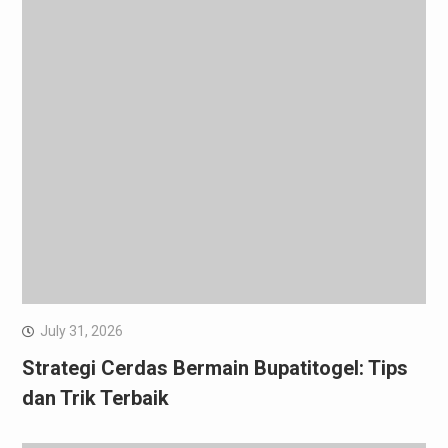
July 31, 2026
Strategi Cerdas Bermain Bupatitogel: Tips
dan Trik Terbaik