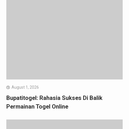
August 1, 2026
Bupatitogel: Rahasia Sukses Di Balik
Permainan Togel Online