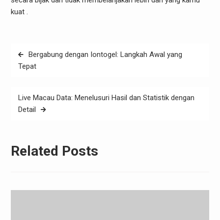
secara bijak dan tidak membelanjakan lebih dari yang kamu
kuat .
Post
Bergabung dengan Iontogel: Langkah Awal yang
navigation
Tepat
Live Macau Data: Menelusuri Hasil dan Statistik dengan
Detail
Related Posts