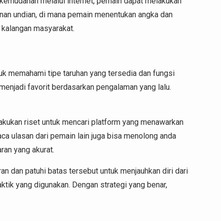
kemudahan melalui internet, pemain dapat melakukan
inan undian, di mana pemain menentukan angka dan
 kalangan masyarakat.
uk memahami tipe taruhan yang tersedia dan fungsi
enjadi favorit berdasarkan pengalaman yang lalu.
akukan riset untuk mencari platform yang menawarkan
ca ulasan dari pemain lain juga bisa menolong anda
ran yang akurat.
n dan patuhi batas tersebut untuk menjauhkan diri dari
aktik yang digunakan. Dengan strategi yang benar,