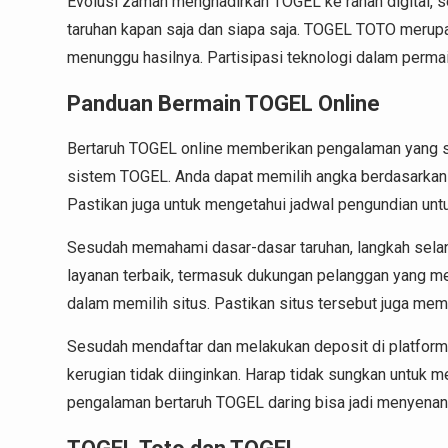
Evolusi zaman menghadirkan TOGEL ke ranah digital, 
taruhan kapan saja dan siapa saja. TOGEL TOTO merupa
menunggu hasilnya. Partisipasi teknologi dalam perma
Panduan Bermain TOGEL Online
Bertaruh TOGEL online memberikan pengalaman yang se
sistem TOGEL. Anda dapat memilih angka berdasarkan 
Pastikan juga untuk mengetahui jadwal pengundian unt
Sesudah memahami dasar-dasar taruhan, langkah selanj
layanan terbaik, termasuk dukungan pelanggan yang mem
dalam memilih situs. Pastikan situs tersebut juga mem
Sesudah mendaftar dan melakukan deposit di platform p
kerugian tidak diinginkan. Harap tidak sungkan untuk m
pengalaman bertaruh TOGEL daring bisa jadi menyena