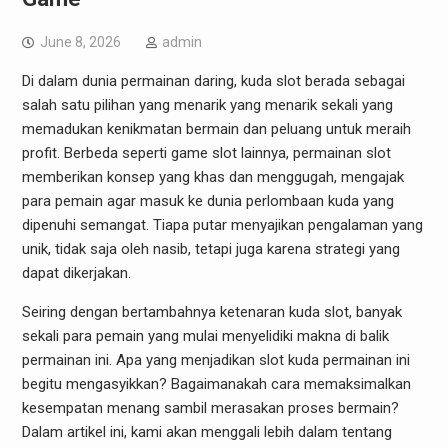
June 8, 2026
admin
Di dalam dunia permainan daring, kuda slot berada sebagai
salah satu pilihan yang menarik yang menarik sekali yang
memadukan kenikmatan bermain dan peluang untuk meraih
profit. Berbeda seperti game slot lainnya, permainan slot
memberikan konsep yang khas dan menggugah, mengajak
para pemain agar masuk ke dunia perlombaan kuda yang
dipenuhi semangat. Tiapa putar menyajikan pengalaman yang
unik, tidak saja oleh nasib, tetapi juga karena strategi yang
dapat dikerjakan.
Seiring dengan bertambahnya ketenaran kuda slot, banyak
sekali para pemain yang mulai menyelidiki makna di balik
permainan ini. Apa yang menjadikan slot kuda permainan ini
begitu mengasyikkan? Bagaimanakah cara memaksimalkan
kesempatan menang sambil merasakan proses bermain?
Dalam artikel ini, kami akan menggali lebih dalam tentang