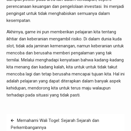
perencanaan keuangan dan pengelolaan investasi. Ini menjadi
pengingat untuk tidak menghabiskan semuanya dalam
kesempatan.
Akhirnya, game ini pun memberikan pelajaran kita tentang
ikhtiar dan keberanian mengambil risiko. Di dalam dunia kuda
slot, tidak ada jaminan kemenangan, namun keberanian untuk
mencoba dan berusaha memberi pengalaman yang tak
ternilai. Melalui menghadapi kenyataan bahwa kadang-kadang
kita menang dan kadang kalah, kita untuk untuk tidak takut
mencoba lagi dan tetap berusaha mencapai tujuan kita. Hal ini
adalah pelajaran yang dapat diterapkan dalam banyak aspek
kehidupan, mendorong kita untuk terus maju walaupun
terhadapi pada situasi yang tidak pasti.
Post
Memahami Wali Togel: Sejarah Sejarah dan
navigation
Perkembangannya