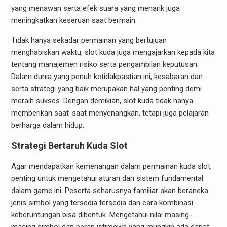
yang menawan serta efek suara yang menarik juga
meningkatkan keseruan saat bermain.
Tidak hanya sekadar permainan yang bertujuan
menghabiskan waktu, slot kuda juga mengajarkan kepada kita
tentang manajemen risiko serta pengambilan keputusan.
Dalam dunia yang penuh ketidakpastian ini, kesabaran dan
serta strategi yang baik merupakan hal yang penting demi
meraih sukses. Dengan demikian, slot kuda tidak hanya
memberikan saat-saat menyenangkan, tetapi juga pelajaran
berharga dalam hidup.
Strategi Bertaruh Kuda Slot
Agar mendapatkan kemenangan dalam permainan kuda slot,
penting untuk mengetahui aturan dan sistem fundamental
dalam game ini. Peserta seharusnya familiar akan beraneka
jenis simbol yang tersedia tersedia dan cara kombinasi
keberuntungan bisa dibentuk. Mengetahui nilai masing-