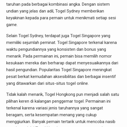
taruhan pada berbagai kombinasi angka. Dengan sistem
undian yang jelas dan adil, Togel Sydney memberikan
keyakinan kepada para pemain untuk menikmati setiap sesi
game.
Selain Togel Sydney, terdapat juga Togel Singapore yang
memiliki sejumlah peminat. Togel Singapore terkenal karena
waktu pengundiannya yang konsisten dan bonus yang
menarik. Pada permainan ini, pemain bisa memilih nomor
kesukaan mereka dan berharap dapat menyesuaikannya dari
hasil pengundian. Popularitas Togel Singapore meningkat
pesat berkat kemudahan aksesibilitas dan berbagai insentif
yang ditawarkan dari situs-situs togel online.
Tidak kalah menarik, Togel Hongkong pun menjadi salah satu
pilihan keren di kalangan penggemar togel. Permainan ini
terkenal karena variasi jenis taruhannya yang sangat
beragam, serta kesempatan menang yang cukup
menggiurkan. Banyak pemain tertarik untuk mencoba nasib