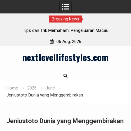
Breaking News
aik
Tips dan Trik Memahami Pengeluaran Macau
06 Aug, 2026
Skip
nextlevellifestyles.com
to
content
Home
2026
June
Jeniustoto Dunia yang Menggembirakan
Jeniustoto Dunia yang Menggembirakan