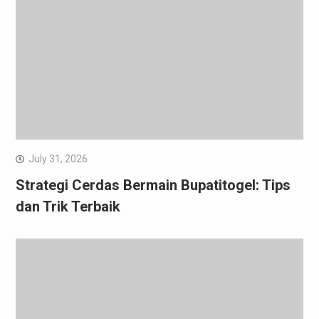
July 31, 2026
Strategi Cerdas Bermain Bupatitogel: Tips
dan Trik Terbaik