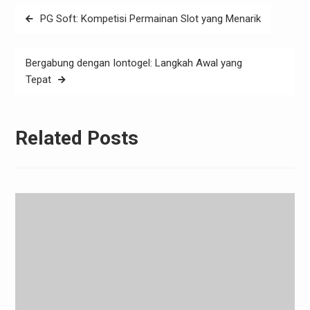
Post
PG Soft: Kompetisi Permainan Slot yang Menarik
navigation
Bergabung dengan Iontogel: Langkah Awal yang
Tepat
Related Posts