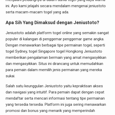
ini. Ayo kami jelajahi secara mendalam mengenai jeniustoto
serta macam-macam togel yang ada.
Apa Sih Yang Dimaksud dengan Jeniustoto?
Jeniustoto adalah platform togel online yang semakin sangat
populer di kalangan di penggemar penggemar game angka.
Dengan menawarkan berbagai tipe permainan togel, seperti
togel Sydney, togel Singapore togel Hongkong Jeniustoto
memberikan pengalaman bermain yang amat mengasyikkan
dan mengasyikkan. Situs ini dirancang untuk memudahkan
para pemain dalam memilih jenis permainan yang mereka
sukai.
Salah satu keunggulan Jeniustoto yaitu kepraktisan akses
dan navigasi yang intuitif. Para pemain dapat dengan cepat
mendaftar serta mencari informasi tentang tipe permainan
yang tersedia tersedia. Platform ini juga sering menawarkan
promosi dan bonus yang menarik yang memperindah