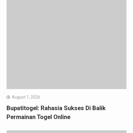
August 1, 2026
Bupatitogel: Rahasia Sukses Di Balik
Permainan Togel Online