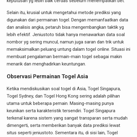
keputusan yg lebih baik cerdas sebelum menempatkan bet.
Selain itu, krusial untuk mengetahui metode prediksi yang
digunakan dari permainan togel. Dengan memanfaatkan data
dan analisis angka, petaruh bisa mengembangkan taktik yg
lebih efektif. Jeniustoto tidak hanya menawarkan data soal
nombor yg sering muncul, namun juga saran dan trik untuk
memaksimalkan peluang untung dalam togel online. Situasi ini
membuat pengalaman bermain-main togel sebagai makin
menarik dan menghadirkan keuntungan.
Observasi Permainan Togel Asia
Ketika mendiskusikan soal togel di Asia, Togel Singapura,
Togel Sydney, dan Togel Hong Kong sering adalah pilihan
utama untuk beberapa pemain. Masing-masing punya
keunikan serta karakteristik tersendiri. Togel Singapura
terkenal karena sistem yang sangat transparan serta mudah
dimengerti, serta memberikan banyak data prediksi lewat
situs seperti jeniustoto. Sementara itu, di sisi lain, Togel