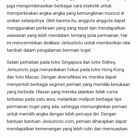
juga mengombinasikan berbagai cara statistik untuk
memperkirakan angka-angka yang kemungkinan muncul di
undian selanjutnya. Oleh karena itu, anggota anggota dapat
menggunakan perkiraan yang yang tepat dan mendapatkan
wawasan yang lebih mendalam tentang pola permainan. Hal
ini mencerminkan dedikasi Jeniustoto untuk memberikan nilai
tambah dalam pengalaman bermain togel.
Selain perhatian pada lotre Singapura dan lotre Sidney,
Jeniustoto juga menyediakan fokus pada lotre Hong Kong
dan toto Macao. Dengan diversifikasi ini, mereka dapat
menyentuh berbagai segmen pemain yang memiliki kesukaan
yang berbeda. Ulasan yang mereka jalankan tidak cuma
terbatas pada satu area, melainkan meliputi berbagai tipe
permainan togel yang ada, sehingga memungkinkan pemain
untuk memilih angka dengan lebih percaya diri. Dengan
bantuan bantuan Jeniustoto.com, pemain diharapkan dapat
mendapatkan kemenangan yang lebih rutin dan memuaskan.