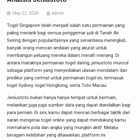
May 22, 2026
admin
Togel Singapore telah menjadi salah satu permainan yang
paling menarik bagi semua penggemar judi di Tanah Air.
Seiring dengan popularitasnya yang senantiasa meningkat,
banyak orang mencari andaian yang akurat untuk
membangun peluang mereka dalam meraih menang. Di
antara maraknya permainan togel daring, jeniustoto muncul
sebagai platform yang menyediakan ulasan mendalam dan
prediksi yang cermat untuk permainan togel ini, termasuk
togel Sydney, togel Hongkong, serta Toto Macau.
Jeniustoto bukan hanya hanya tempat untuk bermain,
melainkan juga juga sumber data yang dapat diandalkan bagi
para pemain. Di sini, kamu dapat mencari berbagai taktik dan
saran mengenai togel online yang dapat mendukung kamu
memahami pola dan angka yang mungkin aktif. Melalui
beragam kelebihan yang ditawarkan, platform ini