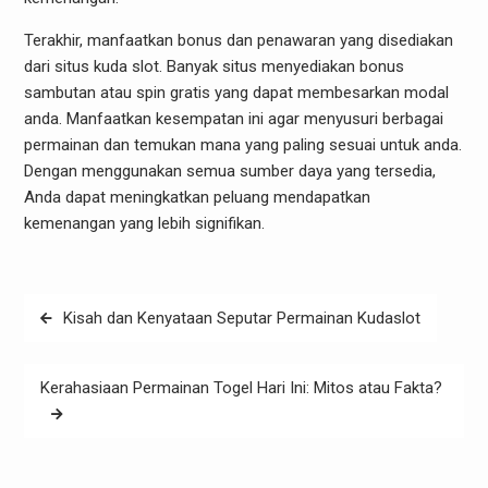
Terakhir, manfaatkan bonus dan penawaran yang disediakan
dari situs kuda slot. Banyak situs menyediakan bonus
sambutan atau spin gratis yang dapat membesarkan modal
anda. Manfaatkan kesempatan ini agar menyusuri berbagai
permainan dan temukan mana yang paling sesuai untuk anda.
Dengan menggunakan semua sumber daya yang tersedia,
Anda dapat meningkatkan peluang mendapatkan
kemenangan yang lebih signifikan.
Post
Kisah dan Kenyataan Seputar Permainan Kudaslot
navigation
Kerahasiaan Permainan Togel Hari Ini: Mitos atau Fakta?