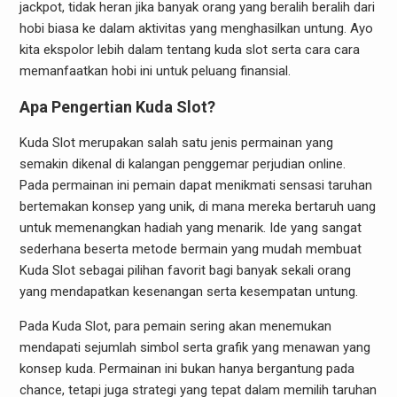
jackpot, tidak heran jika banyak orang yang beralih beralih dari
hobi biasa ke dalam aktivitas yang menghasilkan untung. Ayo
kita ekspolor lebih dalam tentang kuda slot serta cara cara
memanfaatkan hobi ini untuk peluang finansial.
Apa Pengertian Kuda Slot?
Kuda Slot merupakan salah satu jenis permainan yang
semakin dikenal di kalangan penggemar perjudian online.
Pada permainan ini pemain dapat menikmati sensasi taruhan
bertemakan konsep yang unik, di mana mereka bertaruh uang
untuk memenangkan hadiah yang menarik. Ide yang sangat
sederhana beserta metode bermain yang mudah membuat
Kuda Slot sebagai pilihan favorit bagi banyak sekali orang
yang mendapatkan kesenangan serta kesempatan untung.
Pada Kuda Slot, para pemain sering akan menemukan
mendapati sejumlah simbol serta grafik yang menawan yang
konsep kuda. Permainan ini bukan hanya bergantung pada
chance, tetapi juga strategi yang tepat dalam memilih taruhan