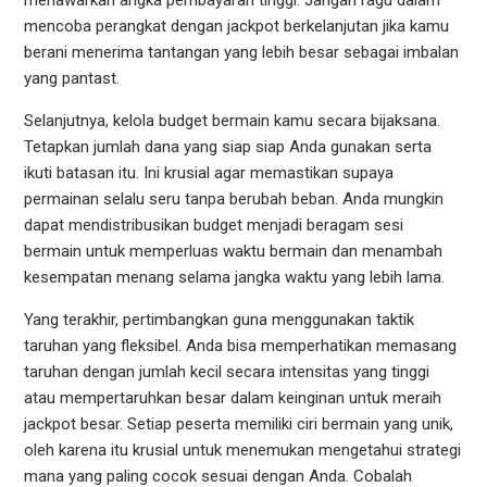
menawarkan angka pembayaran tinggi. Jangan ragu dalam
mencoba perangkat dengan jackpot berkelanjutan jika kamu
berani menerima tantangan yang lebih besar sebagai imbalan
yang pantast.
Selanjutnya, kelola budget bermain kamu secara bijaksana.
Tetapkan jumlah dana yang siap siap Anda gunakan serta
ikuti batasan itu. Ini krusial agar memastikan supaya
permainan selalu seru tanpa berubah beban. Anda mungkin
dapat mendistribusikan budget menjadi beragam sesi
bermain untuk memperluas waktu bermain dan menambah
kesempatan menang selama jangka waktu yang lebih lama.
Yang terakhir, pertimbangkan guna menggunakan taktik
taruhan yang fleksibel. Anda bisa memperhatikan memasang
taruhan dengan jumlah kecil secara intensitas yang tinggi
atau mempertaruhkan besar dalam keinginan untuk meraih
jackpot besar. Setiap peserta memiliki ciri bermain yang unik,
oleh karena itu krusial untuk menemukan mengetahui strategi
mana yang paling cocok sesuai dengan Anda. Cobalah