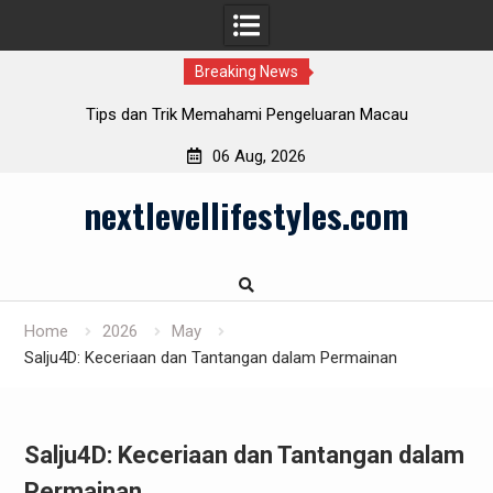
Breaking News
aik
Tips dan Trik Memahami Pengeluaran Macau
06 Aug, 2026
Skip
nextlevellifestyles.com
to
content
Home
2026
May
Salju4D: Keceriaan dan Tantangan dalam Permainan
Salju4D: Keceriaan dan Tantangan dalam
Permainan