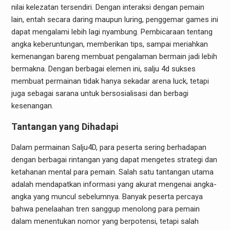
nilai kelezatan tersendiri. Dengan interaksi dengan pemain
lain, entah secara daring maupun luring, penggemar games ini
dapat mengalami lebih lagi nyambung. Pembicaraan tentang
angka keberuntungan, memberikan tips, sampai meriahkan
kemenangan bareng membuat pengalaman bermain jadi lebih
bermakna. Dengan berbagai elemen ini, salju 4d sukses
membuat permainan tidak hanya sekadar arena luck, tetapi
juga sebagai sarana untuk bersosialisasi dan berbagi
kesenangan.
Tantangan yang Dihadapi
Dalam permainan Salju4D, para peserta sering berhadapan
dengan berbagai rintangan yang dapat mengetes strategi dan
ketahanan mental para pemain. Salah satu tantangan utama
adalah mendapatkan informasi yang akurat mengenai angka-
angka yang muncul sebelumnya. Banyak peserta percaya
bahwa penelaahan tren sanggup menolong para pemain
dalam menentukan nomor yang berpotensi, tetapi salah