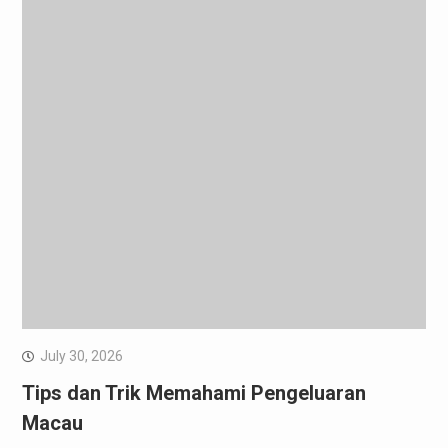
July 30, 2026
Tips dan Trik Memahami Pengeluaran
Macau