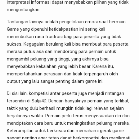
interpretasi informasi dapat menyebabkan pilihan yang tidak
menguntungkan.
Tantangan lainnya adalah pengelolaan emosi saat bermain.
Game yang dipenuhi ketidakpastian ini sering kali
menimbulkan rasa frustrasi bagi para peserta yang tidak
sukses. Kegagalan berulang kali bisa membuat para peserta
merasa putus asa dan mendorong para pemain untuk
mengambil peluang yang tinggi, yang akhirnya bisa
menyebabkan kekalahan yang lebih besar. Karena itu,
mempertahankan perasaan dan tidak terpengaruh oleh
output yang lalu sangat penting dalam game ini.
Di sisi lain, kompetisi antar peserta juga menjadi rintangan
tersendiri di Salju4D. Dengan banyaknya pemain yang terlibat,
taktik yang dulu berhasil mungkin tidak lagi relevan sejalan
berjalannya waktu. Pemain perlu terus menyesuaikan diri dan
menciptakan cara baru untuk meningkatkan peluang mereka.
Keterampilan untuk berkreasi dan memahami gerak game
sangat penting agar tetap dapat berkompetisi dan menikmati