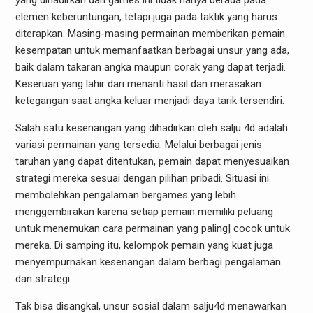
yang dihadirkan dari games ini tidak hanya berada pada
elemen keberuntungan, tetapi juga pada taktik yang harus
diterapkan. Masing-masing permainan memberikan pemain
kesempatan untuk memanfaatkan berbagai unsur yang ada,
baik dalam takaran angka maupun corak yang dapat terjadi.
Keseruan yang lahir dari menanti hasil dan merasakan
ketegangan saat angka keluar menjadi daya tarik tersendiri.
Salah satu kesenangan yang dihadirkan oleh salju 4d adalah
variasi permainan yang tersedia. Melalui berbagai jenis
taruhan yang dapat ditentukan, pemain dapat menyesuaikan
strategi mereka sesuai dengan pilihan pribadi. Situasi ini
membolehkan pengalaman bergames yang lebih
menggembirakan karena setiap pemain memiliki peluang
untuk menemukan cara permainan yang paling] cocok untuk
mereka. Di samping itu, kelompok pemain yang kuat juga
menyempurnakan kesenangan dalam berbagi pengalaman
dan strategi.
Tak bisa disangkal, unsur sosial dalam salju4d menawarkan