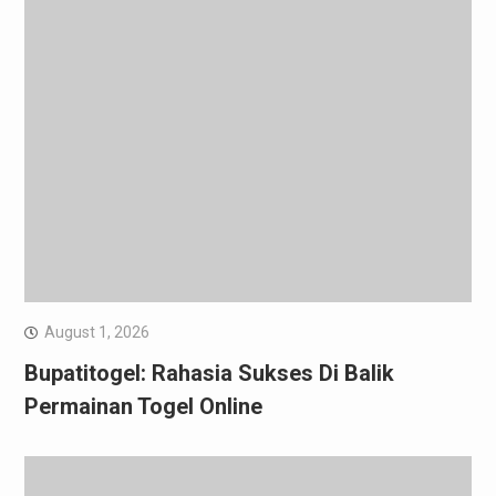
August 1, 2026
Bupatitogel: Rahasia Sukses Di Balik
Permainan Togel Online