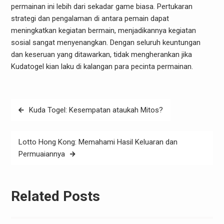
permainan ini lebih dari sekadar game biasa. Pertukaran
strategi dan pengalaman di antara pemain dapat
meningkatkan kegiatan bermain, menjadikannya kegiatan
sosial sangat menyenangkan. Dengan seluruh keuntungan
dan keseruan yang ditawarkan, tidak mengherankan jika
Kudatogel kian laku di kalangan para pecinta permainan.
Post
Kuda Togel: Kesempatan ataukah Mitos?
navigation
Lotto Hong Kong: Memahami Hasil Keluaran dan
Permuaiannya
Related Posts