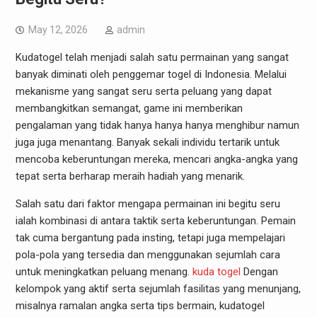
May 12, 2026
admin
Kudatogel telah menjadi salah satu permainan yang sangat
banyak diminati oleh penggemar togel di Indonesia. Melalui
mekanisme yang sangat seru serta peluang yang dapat
membangkitkan semangat, game ini memberikan
pengalaman yang tidak hanya hanya hanya menghibur namun
juga juga menantang. Banyak sekali individu tertarik untuk
mencoba keberuntungan mereka, mencari angka-angka yang
tepat serta berharap meraih hadiah yang menarik.
Salah satu dari faktor mengapa permainan ini begitu seru
ialah kombinasi di antara taktik serta keberuntungan. Pemain
tak cuma bergantung pada insting, tetapi juga mempelajari
pola-pola yang tersedia dan menggunakan sejumlah cara
untuk meningkatkan peluang menang.
kuda togel
Dengan
kelompok yang aktif serta sejumlah fasilitas yang menunjang,
misalnya ramalan angka serta tips bermain, kudatogel