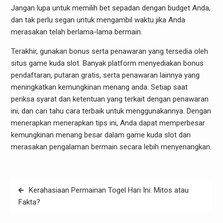
Jangan lupa untuk memilih bet sepadan dengan budget Anda,
dan tak perlu segan untuk mengambil waktu jika Anda
merasakan telah berlama-lama bermain.
Terakhir, gunakan bonus serta penawaran yang tersedia oleh
situs game kuda slot. Banyak platform menyediakan bonus
pendaftaran, putaran gratis, serta penawaran lainnya yang
meningkatkan kemungkinan menang anda. Setiap saat
periksa syarat dan ketentuan yang terkait dengan penawaran
ini, dan cari tahu cara terbaik untuk menggunakannya. Dengan
menerapkan menerapkan tips ini, Anda dapat memperbesar
kemungkinan menang besar dalam game kuda slot dan
merasakan pengalaman bermain secara lebih menyenangkan.
Post
Kerahasiaan Permainan Togel Hari Ini: Mitos atau
navigation
Fakta?