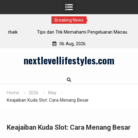
Breaking News
aik
Tips dan Trik Memahami Pengeluaran Macau
06 Aug, 2026
Skip
nextlevellifestyles.com
to
content
Home
2026
May
Keajaiban Kuda Slot: Cara Menang Besar
Keajaiban Kuda Slot: Cara Menang Besar