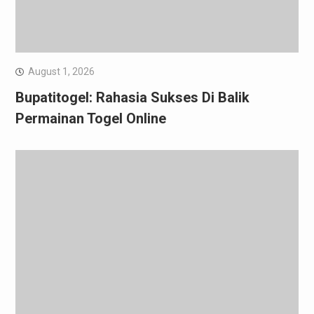
August 1, 2026
Bupatitogel: Rahasia Sukses Di Balik
Permainan Togel Online