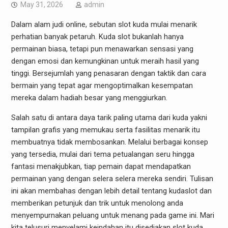
May 31, 2026
admin
Dalam alam judi online, sebutan slot kuda mulai menarik
perhatian banyak petaruh. Kuda slot bukanlah hanya
permainan biasa, tetapi pun menawarkan sensasi yang
dengan emosi dan kemungkinan untuk meraih hasil yang
tinggi. Bersejumlah yang penasaran dengan taktik dan cara
bermain yang tepat agar mengoptimalkan kesempatan
mereka dalam hadiah besar yang menggiurkan.
Salah satu di antara daya tarik paling utama dari kuda yakni
tampilan grafis yang memukau serta fasilitas menarik itu
membuatnya tidak membosankan. Melalui berbagai konsep
yang tersedia, mulai dari tema petualangan seru hingga
fantasi menakjubkan, tiap pemain dapat mendapatkan
permainan yang dengan selera selera mereka sendiri. Tulisan
ini akan membahas dengan lebih detail tentang kudaslot dan
memberikan petunjuk dan trik untuk menolong anda
menyempurnakan peluang untuk menang pada game ini. Mari
kita telusuri menyelami keindahan itu disediakan slot kuda