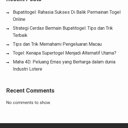
Bupatitogel: Rahasia Sukses Di Balik Permainan Togel
Online
Strategi Cerdas Bermain Bupatitogel: Tips dan Trik
Terbaik
Tips dan Trik Memahami Pengeluaran Macau
Togel: Kenapa Supertogel Menjadi Alternatif Utama?
Maha 4D: Peluang Emas yang Berharga dalam dunia
Industri Lotere
Recent Comments
No comments to show.