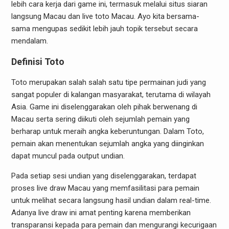
lebih cara kerja dari game ini, termasuk melalui situs siaran
langsung Macau dan live toto Macau. Ayo kita bersama-
sama mengupas sedikit lebih jauh topik tersebut secara
mendalam.
Definisi Toto
Toto merupakan salah salah satu tipe permainan judi yang
sangat populer di kalangan masyarakat, terutama di wilayah
Asia. Game ini diselenggarakan oleh pihak berwenang di
Macau serta sering diikuti oleh sejumlah pemain yang
berharap untuk meraih angka keberuntungan. Dalam Toto,
pemain akan menentukan sejumlah angka yang diinginkan
dapat muncul pada output undian.
Pada setiap sesi undian yang diselenggarakan, terdapat
proses live draw Macau yang memfasilitasi para pemain
untuk melihat secara langsung hasil undian dalam real-time.
Adanya live draw ini amat penting karena memberikan
transparansi kepada para pemain dan mengurangi kecurigaan