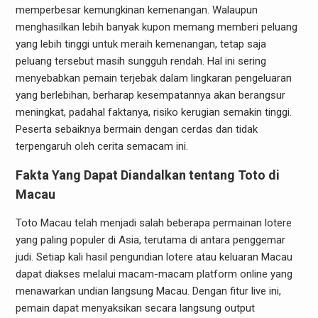
memperbesar kemungkinan kemenangan. Walaupun
menghasilkan lebih banyak kupon memang memberi peluang
yang lebih tinggi untuk meraih kemenangan, tetap saja
peluang tersebut masih sungguh rendah. Hal ini sering
menyebabkan pemain terjebak dalam lingkaran pengeluaran
yang berlebihan, berharap kesempatannya akan berangsur
meningkat, padahal faktanya, risiko kerugian semakin tinggi.
Peserta sebaiknya bermain dengan cerdas dan tidak
terpengaruh oleh cerita semacam ini.
Fakta Yang Dapat Diandalkan tentang Toto di
Macau
Toto Macau telah menjadi salah beberapa permainan lotere
yang paling populer di Asia, terutama di antara penggemar
judi. Setiap kali hasil pengundian lotere atau keluaran Macau
dapat diakses melalui macam-macam platform online yang
menawarkan undian langsung Macau. Dengan fitur live ini,
pemain dapat menyaksikan secara langsung output