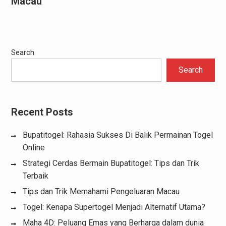
Macau
Search
Search
Recent Posts
Bupatitogel: Rahasia Sukses Di Balik Permainan Togel
Online
Strategi Cerdas Bermain Bupatitogel: Tips dan Trik
Terbaik
Tips dan Trik Memahami Pengeluaran Macau
Togel: Kenapa Supertogel Menjadi Alternatif Utama?
Maha 4D: Peluang Emas yang Berharga dalam dunia