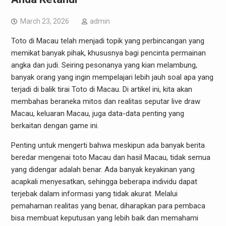
March 23, 2026
admin
Toto di Macau telah menjadi topik yang perbincangan yang
memikat banyak pihak, khususnya bagi pencinta permainan
angka dan judi. Seiring pesonanya yang kian melambung,
banyak orang yang ingin mempelajari lebih jauh soal apa yang
terjadi di balik tirai Toto di Macau. Di artikel ini, kita akan
membahas beraneka mitos dan realitas seputar live draw
Macau, keluaran Macau, juga data-data penting yang
berkaitan dengan game ini.
Penting untuk mengerti bahwa meskipun ada banyak berita
beredar mengenai toto Macau dan hasil Macau, tidak semua
yang didengar adalah benar. Ada banyak keyakinan yang
acapkali menyesatkan, sehingga beberapa individu dapat
terjebak dalam informasi yang tidak akurat. Melalui
pemahaman realitas yang benar, diharapkan para pembaca
bisa membuat keputusan yang lebih baik dan memahami