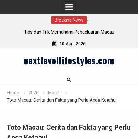
Breaking News
aik
Tips dan Trik Memahami Pengeluaran Macau
10 Aug, 2026
Skip
nextlevellifestyles.com
to
content
Home
2026
March
Toto Macau: Cerita dan Fakta yang Perlu Anda Ketahui
Toto Macau: Cerita dan Fakta yang Perlu
Anda Ketahui