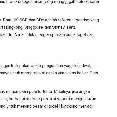
has prediksi togel harian yang menggugah selera, serta
. Data HK, SGP, dan SDY adalah referensi penting yang
i Hongkong, Singapore, dan Sidney, serta
kan diri Anda untuk mengeksplorasi dunia togel dan
engan ketepatan waktu pengundian yang terjadwal,
umnya untuk memprediksi angka yang akan keluar. Oleh
tuk menemukan pola tertentu. Misalnya, jika angka
in itu, berbagai metode prediksi seperti menggunakan
uang untuk menang besar di togel Hongkong menjadi