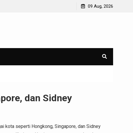
Menjadi Alternatif Utama?
Bupatitogel: Rahasia Sukses Di Balik
09 Aug, 2026
Online
apore, dan Sidney
gai kota seperti Hongkong, Singapore, dan Sidney