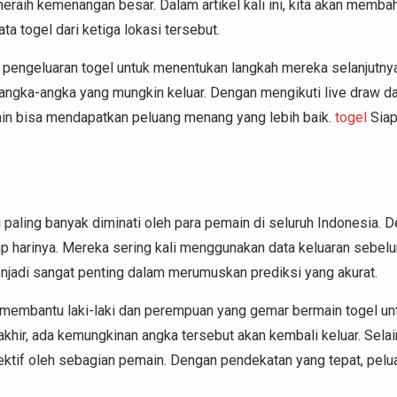
meraih kemenangan besar. Dalam artikel kali ini, kita akan memba
a togel dari ketiga lokasi tersebut.
l pengeluaran togel untuk menentukan langkah mereka selanjutnya
gka-angka yang mungkin keluar. Dengan mengikuti live draw dar
ain bisa mendapatkan peluang menang yang lebih baik.
togel
Siap
aling banyak diminati oleh para pemain di seluruh Indonesia. D
ap harinya. Mereka sering kali menggunakan data keluaran sebel
enjadi sangat penting dalam merumuskan prediksi yang akurat.
t membantu laki-laki dan perempuan yang gemar bermain togel un
khir, ada kemungkinan angka tersebut akan kembali keluar. Sela
ektif oleh sebagian pemain. Dengan pendekatan yang tepat, pel