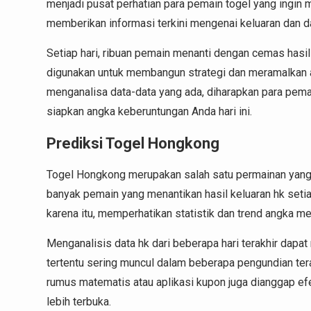
menjadi pusat perhatian para pemain togel yang ingin 
memberikan informasi terkini mengenai keluaran dan dat
Setiap hari, ribuan pemain menanti dengan cemas hasi
digunakan untuk membangun strategi dan meramalkan an
menganalisa data-data yang ada, diharapkan para pem
siapkan angka keberuntungan Anda hari ini.
Prediksi Togel Hongkong
Togel Hongkong merupakan salah satu permainan yang p
banyak pemain yang menantikan hasil keluaran hk seti
karena itu, memperhatikan statistik dan trend angka m
Menganalisis data hk dari beberapa hari terakhir dapa
tertentu sering muncul dalam beberapa pengundian tera
rumus matematis atau aplikasi kupon juga dianggap ef
lebih terbuka.