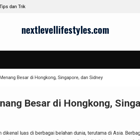
Memahami Pengeluaran Macau
Togel: Kenapa Supertogel 
nextlevellifestyles.com
i: Menang Besar di Hongkong, Singapore, dan Sidney
Menang Besar di Hongkong, Sing
dikenal luas di berbagai belahan dunia, terutama di Asia. Berba