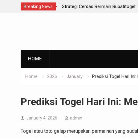
egi Cerdas Bermain Bupatitogel: Tips dan Trik
Tips dan Trik 
Breaking News
ik
Skip
to
content
HOME
Home
2026
January
Prediksi Togel Hari In
Prediksi Togel Hari Ini: 
January 4, 2026
admin
Togel atau toto gelap merupakan permainan yang sudah 