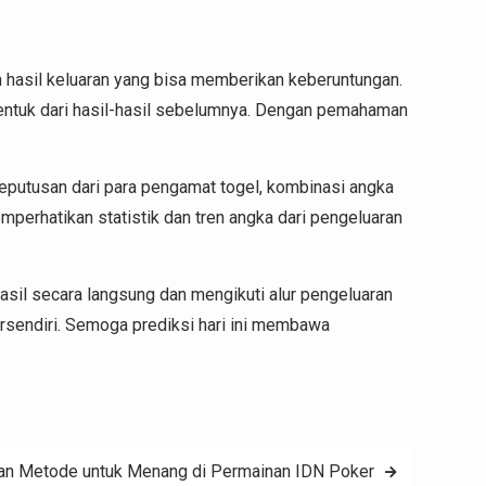
an hasil keluaran yang bisa memberikan keberuntungan.
entuk dari hasil-hasil sebelumnya. Dengan pemahaman
keputusan dari para pengamat togel, kombinasi angka
perhatikan statistik dan tren angka dari pengeluaran
asil secara langsung dan mengikuti alur pengeluaran
ersendiri. Semoga prediksi hari ini membawa
dan Metode untuk Menang di Permainan IDN Poker