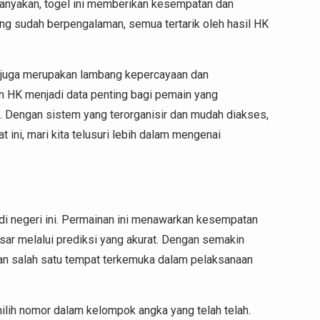
anyakan, togel ini memberikan kesempatan dan
ng sudah berpengalaman, semua tertarik oleh hasil HK
i juga merupakan lambang kepercayaan dan
ran HK menjadi data penting bagi pemain yang
. Dengan sistem yang terorganisir dan mudah diakses,
 ini, mari kita telusuri lebih dalam mengenai
 di negeri ini. Permainan ini menawarkan kesempatan
r melalui prediksi yang akurat. Dengan semakin
an salah satu tempat terkemuka dalam pelaksanaan
lih nomor dalam kelompok angka yang telah telah.