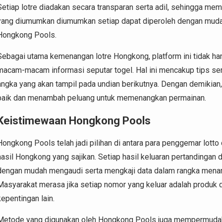
Setiap lotre diadakan secara transparan serta adil, sehingga me
yang diumumkan diumumkan setiap dapat diperoleh dengan mudah 
Hongkong Pools.
Sebagai utama kemenangan lotre Hongkong, platform ini tidak han
macam-macam informasi seputar togel. Hal ini mencakup tips ser
angka yang akan tampil pada undian berikutnya. Dengan demikian
baik dan menambah peluang untuk memenangkan permainan.
Keistimewaan Hongkong Pools
Hongkong Pools telah jadi pilihan di antara para penggemar lott
hasil Hongkong yang sajikan. Setiap hasil keluaran pertandingan 
dengan mudah mengaudi serta mengkaji data dalam rangka mena
Masyarakat merasa jika setiap nomor yang keluar adalah produk d
kepentingan lain.
Metode yang digunakan oleh Hongkong Pools juga mempermudah 