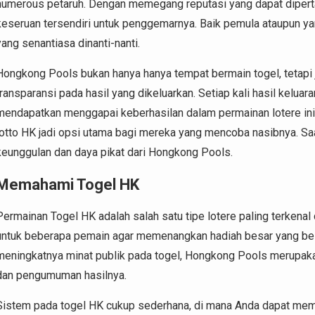
numerous petaruh. Dengan memegang reputasi yang dapat dipert
keseruan tersendiri untuk penggemarnya. Baik pemula ataupun ya
yang senantiasa dinanti-nanti.
Hongkong Pools bukan hanya hanya tempat bermain togel, tetap
transparansi pada hasil yang dikeluarkan. Setiap kali hasil kelua
mendapatkan menggapai keberhasilan dalam permainan lotere ini
lotto HK jadi opsi utama bagi mereka yang mencoba nasibnya. Saat
keunggulan dan daya pikat dari Hongkong Pools.
Memahami Togel HK
Permainan Togel HK adalah salah satu tipe lotere paling terkenal
untuk beberapa pemain agar memenangkan hadiah besar yang besa
meningkatnya minat publik pada togel, Hongkong Pools merupak
dan pengumuman hasilnya.
Sistem pada togel HK cukup sederhana, di mana Anda dapat memi