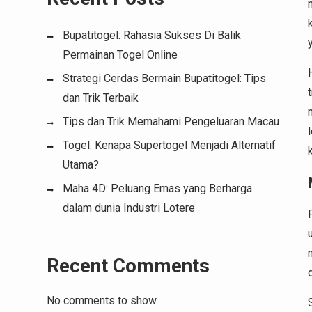
Bupatitogel: Rahasia Sukses Di Balik
Permainan Togel Online
Strategi Cerdas Bermain Bupatitogel: Tips
dan Trik Terbaik
Tips dan Trik Memahami Pengeluaran Macau
Togel: Kenapa Supertogel Menjadi Alternatif
Utama?
Maha 4D: Peluang Emas yang Berharga
dalam dunia Industri Lotere
Recent Comments
No comments to show.