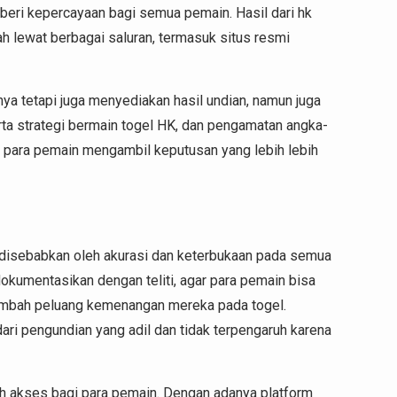
mberi kepercayaan bagi semua pemain. Hasil dari hk
lewat berbagai saluran, termasuk situs resmi
ya tetapi juga menyediakan hasil undian, namun juga
ta strategi bermain togel HK, dan pengamatan angka-
, para pemain mengambil keputusan yang lebih lebih
o disebabkan oleh akurasi dan keterbukaan pada semua
dokumentasikan dengan teliti, agar para pemain bisa
mbah peluang kemenangan mereka pada togel.
ari pengundian yang adil dan tidak terpengaruh karena
akses bagi para pemain. Dengan adanya platform