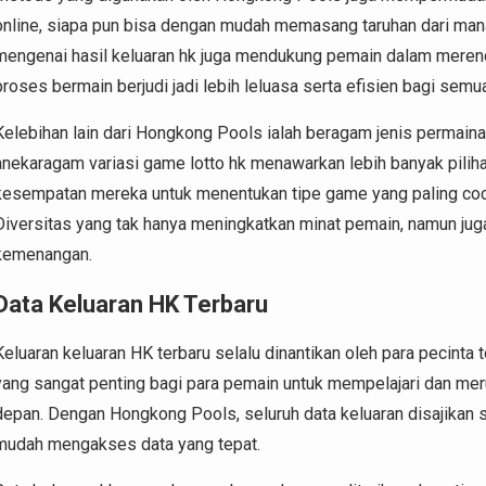
online, siapa pun bisa dengan mudah memasang taruhan dari mana
mengenai hasil keluaran hk juga mendukung pemain dalam merenc
proses bermain berjudi jadi lebih leluasa serta efisien bagi semu
Kelebihan lain dari Hongkong Pools ialah beragam jenis permaina
anekaragam variasi game lotto hk menawarkan lebih banyak piliha
kesempatan mereka untuk menentukan tipe game yang paling coc
Diversitas yang tak hanya meningkatkan minat pemain, namun ju
kemenangan.
Data Keluaran HK Terbaru
Keluaran keluaran HK terbaru selalu dinantikan oleh para pecint
yang sangat penting bagi para pemain untuk mempelajari dan m
depan. Dengan Hongkong Pools, seluruh data keluaran disajikan s
mudah mengakses data yang tepat.