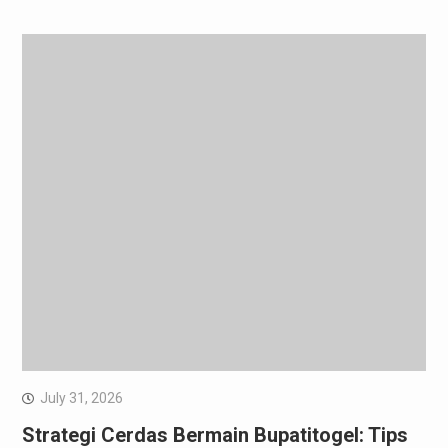
July 31, 2026
Strategi Cerdas Bermain Bupatitogel: Tips