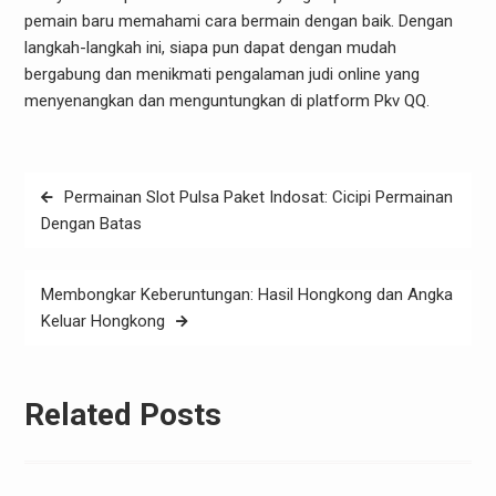
pemain baru memahami cara bermain dengan baik. Dengan
langkah-langkah ini, siapa pun dapat dengan mudah
bergabung dan menikmati pengalaman judi online yang
menyenangkan dan menguntungkan di platform Pkv QQ.
Post
Permainan Slot Pulsa Paket Indosat: Cicipi Permainan
navigation
Dengan Batas
Membongkar Keberuntungan: Hasil Hongkong dan Angka
Keluar Hongkong
Related Posts