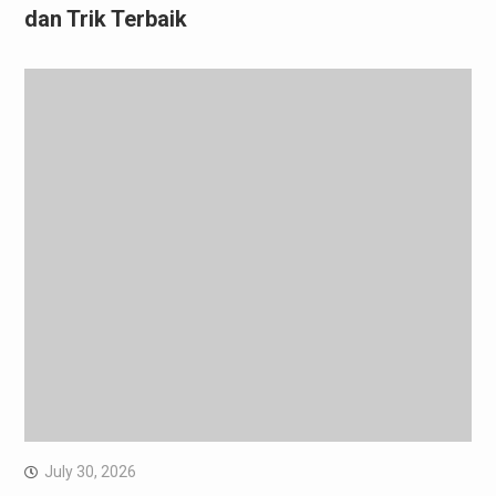
dan Trik Terbaik
July 30, 2026