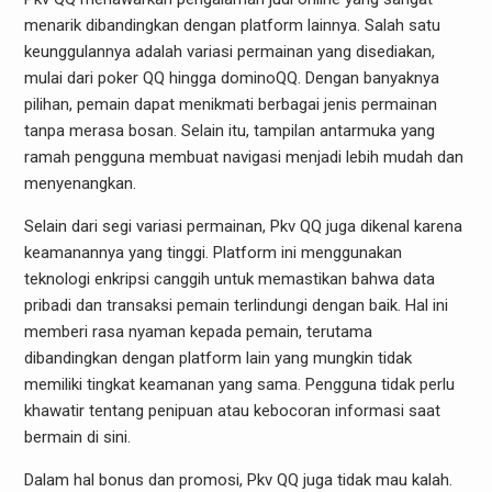
menarik dibandingkan dengan platform lainnya. Salah satu
keunggulannya adalah variasi permainan yang disediakan,
mulai dari poker QQ hingga dominoQQ. Dengan banyaknya
pilihan, pemain dapat menikmati berbagai jenis permainan
tanpa merasa bosan. Selain itu, tampilan antarmuka yang
ramah pengguna membuat navigasi menjadi lebih mudah dan
menyenangkan.
Selain dari segi variasi permainan, Pkv QQ juga dikenal karena
keamanannya yang tinggi. Platform ini menggunakan
teknologi enkripsi canggih untuk memastikan bahwa data
pribadi dan transaksi pemain terlindungi dengan baik. Hal ini
memberi rasa nyaman kepada pemain, terutama
dibandingkan dengan platform lain yang mungkin tidak
memiliki tingkat keamanan yang sama. Pengguna tidak perlu
khawatir tentang penipuan atau kebocoran informasi saat
bermain di sini.
Dalam hal bonus dan promosi, Pkv QQ juga tidak mau kalah.