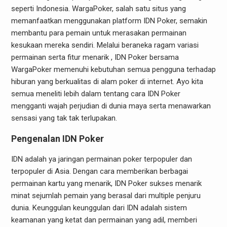
seperti Indonesia. WargaPoker, salah satu situs yang
memanfaatkan menggunakan platform IDN Poker, semakin
membantu para pemain untuk merasakan permainan
kesukaan mereka sendiri. Melalui beraneka ragam variasi
permainan serta fitur menarik , IDN Poker bersama
WargaPoker memenuhi kebutuhan semua pengguna terhadap
hiburan yang berkualitas di alam poker di internet. Ayo kita
semua meneliti lebih dalam tentang cara IDN Poker
mengganti wajah perjudian di dunia maya serta menawarkan
sensasi yang tak tak terlupakan.
Pengenalan IDN Poker
IDN adalah ya jaringan permainan poker terpopuler dan
terpopuler di Asia. Dengan cara memberikan berbagai
permainan kartu yang menarik, IDN Poker sukses menarik
minat sejumlah pemain yang berasal dari multiple penjuru
dunia. Keunggulan keunggulan dari IDN adalah sistem
keamanan yang ketat dan permainan yang adil, memberi