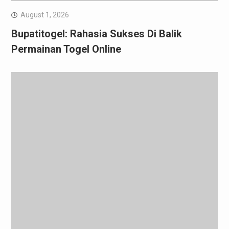
August 1, 2026
Bupatitogel: Rahasia Sukses Di Balik
Permainan Togel Online