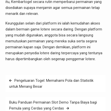
itu, Kembartogel secara rutin memperbarui permainan yang
disediakan supaya menjamin agar semua permainan tetap
menarik dan relevan.
Keunggulan selain dari platform ini ialah kemudahan akses
dalam bermain game lotere secara daring. Dengan platform
yang mudah digunakan, anggota bisa secara langsung
memutuskan permainan yang mereka suka serta segera
permainan kapan saja. Dengan demikian, platform ini
merupakan penyedia lotere daring terpercaya yang tentunya
harus dipertimbangkan oleh segenap penggemar lotere.
Post
Pengeluaran Togel: Memahami Pola dan Statistik
navigation
untuk Menang Besar
Buku Panduan Permainan Slot Demo Tanpa Biaya bagi
Pemula yang Cerdas yang Cerdas