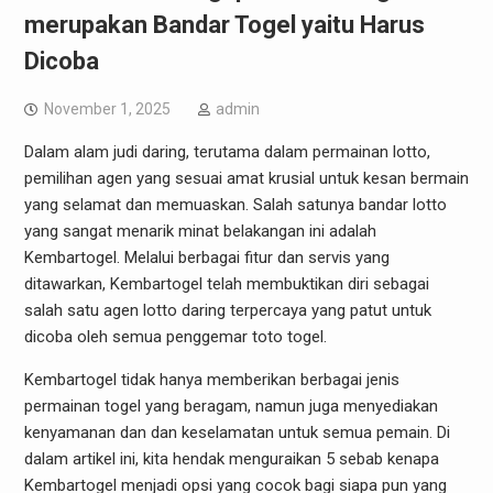
merupakan Bandar Togel yaitu Harus
Dicoba
November 1, 2025
admin
Dalam alam judi daring, terutama dalam permainan lotto,
pemilihan agen yang sesuai amat krusial untuk kesan bermain
yang selamat dan memuaskan. Salah satunya bandar lotto
yang sangat menarik minat belakangan ini adalah
Kembartogel. Melalui berbagai fitur dan servis yang
ditawarkan, Kembartogel telah membuktikan diri sebagai
salah satu agen lotto daring terpercaya yang patut untuk
dicoba oleh semua penggemar toto togel.
Kembartogel tidak hanya memberikan berbagai jenis
permainan togel yang beragam, namun juga menyediakan
kenyamanan dan dan keselamatan untuk semua pemain. Di
dalam artikel ini, kita hendak menguraikan 5 sebab kenapa
Kembartogel menjadi opsi yang cocok bagi siapa pun yang