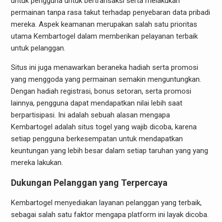
untuk pengguna untuk bertransaksi serta melakukan
permainan tanpa rasa takut terhadap penyebaran data pribadi
mereka. Aspek keamanan merupakan salah satu prioritas
utama Kembartogel dalam memberikan pelayanan terbaik
untuk pelanggan.
Situs ini juga menawarkan beraneka hadiah serta promosi
yang menggoda yang permainan semakin menguntungkan.
Dengan hadiah registrasi, bonus setoran, serta promosi
lainnya, pengguna dapat mendapatkan nilai lebih saat
berpartisipasi. Ini adalah sebuah alasan mengapa
Kembartogel adalah situs togel yang wajib dicoba, karena
setiap pengguna berkesempatan untuk mendapatkan
keuntungan yang lebih besar dalam setiap taruhan yang yang
mereka lakukan.
Dukungan Pelanggan yang Terpercaya
Kembartogel menyediakan layanan pelanggan yang terbaik,
sebagai salah satu faktor mengapa platform ini layak dicoba.