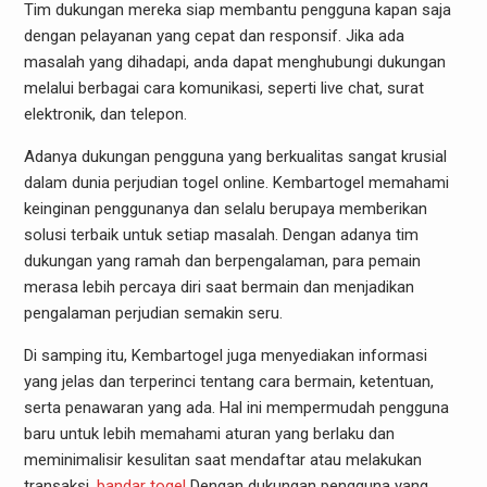
Tim dukungan mereka siap membantu pengguna kapan saja
dengan pelayanan yang cepat dan responsif. Jika ada
masalah yang dihadapi, anda dapat menghubungi dukungan
melalui berbagai cara komunikasi, seperti live chat, surat
elektronik, dan telepon.
Adanya dukungan pengguna yang berkualitas sangat krusial
dalam dunia perjudian togel online. Kembartogel memahami
keinginan penggunanya dan selalu berupaya memberikan
solusi terbaik untuk setiap masalah. Dengan adanya tim
dukungan yang ramah dan berpengalaman, para pemain
merasa lebih percaya diri saat bermain dan menjadikan
pengalaman perjudian semakin seru.
Di samping itu, Kembartogel juga menyediakan informasi
yang jelas dan terperinci tentang cara bermain, ketentuan,
serta penawaran yang ada. Hal ini mempermudah pengguna
baru untuk lebih memahami aturan yang berlaku dan
meminimalisir kesulitan saat mendaftar atau melakukan
transaksi.
bandar togel
Dengan dukungan pengguna yang