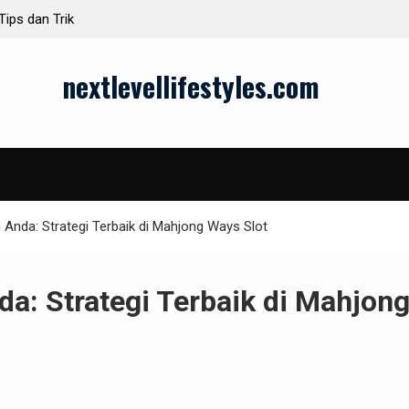
i Pengeluaran Macau
Togel: Kenapa Supertogel Menjadi
nextlevellifestyles.com
nda: Strategi Terbaik di Mahjong Ways Slot
: Strategi Terbaik di Mahjon