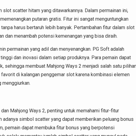
 slot scatter hitam yang ditawarkannya. Dalam permainan ini,
memenangkan putaran gratis. Fitur ini sangat menguntungkan
anpa harus bertaruh lebih banyak. Pertambahan fitur dalam slot
n dan menambah potensi kemenangan yang bisa diraih.
in permainan yang adil dan menyenangkan. PG Soft adalah
tinggi dan inovasi dalam setiap produknya. Para pemain dapat
k, sehingga membuat Mahjong Ways 2 menjadi salah satu piliha
di favorit di kalangan penggemar slot karena kombinasi elemen
g menggiurkan.
an Mahjong Ways 2, penting untuk memahami fitur-fitur
lah adanya simbol scatter yang dapat memberikan peluang bonus
am, pemain dapat membuka fitur bonus yang berpotensi