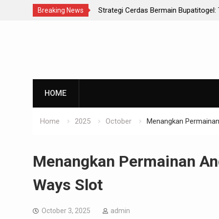
as Bermain Bupatitogel: Tips dan Trik
Tips dan Trik Memaham
Breaking News
Skip
to
content
HOME
Home
2025
October
Menangkan Permainan A
Menangkan Permainan Anda
Ways Slot
October 3, 2025
admin