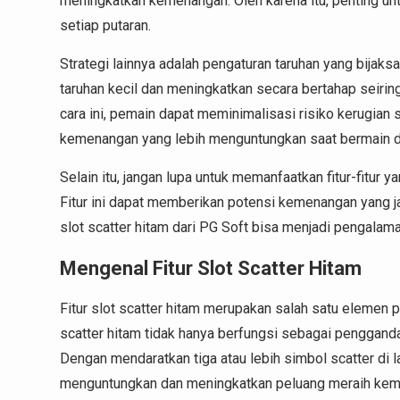
meningkatkan kemenangan. Oleh karena itu, penting un
setiap putaran.
Strategi lainnya adalah pengaturan taruhan yang bijaks
taruhan kecil dan meningkatkan secara bertahap seir
cara ini, pemain dapat meminimalisasi risiko kerugia
kemenangan yang lebih menguntungkan saat bermain 
Selain itu, jangan lupa untuk memanfaatkan fitur-fitur y
Fitur ini dapat memberikan potensi kemenangan yang ja
slot scatter hitam dari PG Soft bisa menjadi pengal
Mengenal Fitur Slot Scatter Hitam
Fitur slot scatter hitam merupakan salah satu elemen 
scatter hitam tidak hanya berfungsi sebagai penggand
Dengan mendaratkan tiga atau lebih simbol scatter di l
menguntungkan dan meningkatkan peluang meraih kem