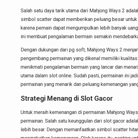
Salah satu daya tarik utama dari Mahjong Ways 2 adalah
simbol scatter dapat memberikan peluang besar untuk 
karena pemain dapat mengumpulkan lebih banyak uang t
ini membuat pengalaman bermain semakin mendebarka
Dengan dukungan dari pg soft, Mahjong Ways 2 menjam
pengembang permainan yang dikenal memiliki kualitas 
menikmati pengalaman bermain yang lancar dan menari
utama dalam slot online. Sudah pasti, permainan ini ja
permainan yang menarik dan peluang kemenangan yan
Strategi Menang di Slot Gacor
Untuk meraih kemenangan di permainan Mahjong Ways d
permainan. Salah satu keunggulan dari slot gacor ada
lebih besar. Dengan memanfaatkan simbol scatter hit