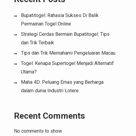
Bupatitogel: Rahasia Sukses Di Balik
Permainan Togel Online
Strategi Cerdas Bermain Bupatitogel: Tips
dan Trik Terbaik
Tips dan Trik Memahami Pengeluaran Macau
Togel: Kenapa Supertogel Menjadi Alternatif
Utama?
Maha 4D: Peluang Emas yang Berharga
dalam dunia Industri Lotere
Recent Comments
No comments to show.