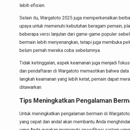
lebih efisien.
Selain itu, Wargatoto 2025 juga memperkenalkan berbag
upaya untuk memenuhi kebutuhan beragam pemain, plat
beberapa versi lanjutan dari game-game populer sebe
bermain lebih menyenangkan, tetapi juga membuka pelu
belum pernah mereka coba sebelumnya.
Tidak ketinggalan, aspek keamanan juga menjadi foku
dan pendaftaran di Wargatoto memastikan bahwa data p
langkah keamanan yang lebih ketat, pemain dapat mera
ditawarkan.
Tips Meningkatkan Pengalaman Berm
Untuk meningkatkan pengalaman bermain di Wargatoto, 
yang cepat dan andal akan membantu Anda menghindari
yang Anda gunakan memenuhi spesifikasi sistem yang d