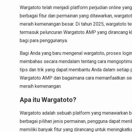
Wargatoto telah menjadi platform perjudian online yan
berbagai fitur dan permainan yang ditawarkan, wargatot
meraih kemenangan besar. Di tahun 2025, wargatoto t
termasuk peluncuran Wargatoto AMP yang dirancang k
bagi para penggunanya.
Bagi Anda yang baru mengenal wargatoto, proses login 
membahas secara mendalam tentang cara mengoptimalk
tips dan trik yang dapat membantu Anda dalam setiap pe
Wargatoto AMP dan bagaimana cara memanfaatkan semu
meraih kemenangan.
Apa itu Wargatoto?
Wargatoto adalah sebuah platform yang menawarkan b
berbagai pilihan jenis permainan, pengguna dapat me
memiliki banyak fitur yang dirancang untuk meningka