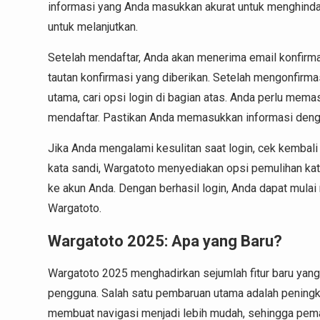
informasi yang Anda masukkan akurat untuk menghindari
untuk melanjutkan.
Setelah mendaftar, Anda akan menerima email konfirm
tautan konfirmasi yang diberikan. Setelah mengonfirma
utama, cari opsi login di bagian atas. Anda perlu mem
mendaftar. Pastikan Anda memasukkan informasi denga
Jika Anda mengalami kesulitan saat login, cek kembali 
kata sandi, Wargatoto menyediakan opsi pemulihan k
ke akun Anda. Dengan berhasil login, Anda dapat mulai
Wargatoto.
Wargatoto 2025: Apa yang Baru?
Wargatoto 2025 menghadirkan sejumlah fitur baru yan
pengguna. Salah satu pembaruan utama adalah peningkat
membuat navigasi menjadi lebih mudah, sehingga pe