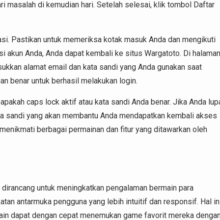
 masalah di kemudian hari. Setelah selesai, klik tombol Daftar
asi. Pastikan untuk memeriksa kotak masuk Anda dan mengikuti
si akun Anda, Anda dapat kembali ke situs Wargatoto. Di halama
asukkan alamat email dan kata sandi yang Anda gunakan saat
n benar untuk berhasil melakukan login.
apakah caps lock aktif atau kata sandi Anda benar. Jika Anda lup
ata sandi yang akan membantu Anda mendapatkan kembali akses
 menikmati berbagai permainan dan fitur yang ditawarkan oleh
g dirancang untuk meningkatkan pengalaman bermain para
an antarmuka pengguna yang lebih intuitif dan responsif. Hal in
main dapat dengan cepat menemukan game favorit mereka denga