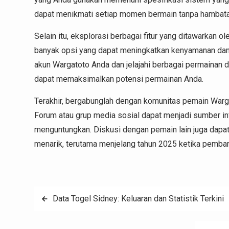
dapat menikmati setiap momen bermain tanpa hambata
Selain itu, eksplorasi berbagai fitur yang ditawarkan o
banyak opsi yang dapat meningkatkan kenyamanan dan 
akun Wargatoto Anda dan jelajahi berbagai permainan d
dapat memaksimalkan potensi permainan Anda.
Terakhir, bergabunglah dengan komunitas pemain Wargat
Forum atau grup media sosial dapat menjadi sumber in
menguntungkan. Diskusi dengan pemain lain juga da
menarik, terutama menjelang tahun 2025 ketika pembaru
Post
Data Togel Sidney: Keluaran dan Statistik Terkini
navigation