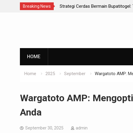
atitogel: Tips dan Trik
Tips dan Trik Memahami Pengeluara
Breaking News
Skip
to
content
HOME
Home
2025
September
Wargatoto AMP: Me
Wargatoto AMP: Mengopt
Anda
September 30, 2025
admin