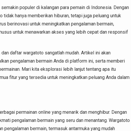
g semakin populer di kalangan para pemain di Indonesia. Dengan
o tidak hanya memberikan hiburan, tetapi juga peluang untuk
erus berinovasi untuk meningkatkan pengalaman bermain,
husus untuk menawarkan akses yang lebih cepat dan responsif
dan daftar wargatoto sangatlah mudah. Artikel ini akan
an pengalaman bermain Anda di platform ini, serta memberi
rmainan. Mari kita eksplorasi lebih lanjut tentang apa itu
a fitur yang tersedia untuk meningkatkan peluang Anda dalam
erbagai permainan online yang menarik dan menghibur. Dengan
nikmati pengalaman bermain yang seru dan menantang. Wargatoto
tkan pengalaman bermain, termasuk antarmuka yang mudah