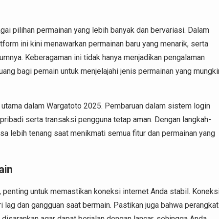
ai pilihan permainan yang lebih banyak dan bervariasi. Dalam
form ini kini menawarkan permainan baru yang menarik, serta
lumnya. Keberagaman ini tidak hanya menjadikan pengalaman
ang bagi pemain untuk menjelajahi jenis permainan yang mungki
s utama dalam Wargatoto 2025. Pembaruan dalam sistem login
ribadi serta transaksi pengguna tetap aman. Dengan langkah-
sa lebih tenang saat menikmati semua fitur dan permainan yang
ain
penting untuk memastikan koneksi internet Anda stabil. Koneks
 lag dan gangguan saat bermain. Pastikan juga bahwa perangkat
isarankan agar dapat berjalan dengan lancar, sehingga Anda